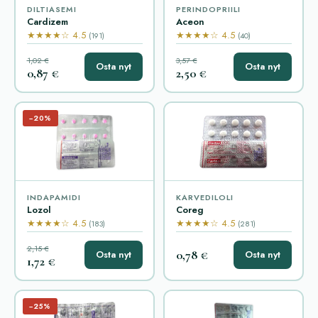
DILTIASEMI
PERINDOPRIILI
Cardizem
Aceon
★★★★☆ 4.5
★★★★☆ 4.5
(191)
(40)
1,02 €
3,57 €
Osta nyt
Osta nyt
0,87 €
2,50 €
−20%
INDAPAMIDI
KARVEDILOLI
Lozol
Coreg
★★★★☆ 4.5
★★★★☆ 4.5
(183)
(281)
2,15 €
0,78 €
Osta nyt
Osta nyt
1,72 €
−25%