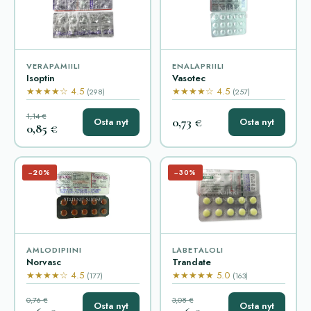
VERAPAMIILI
ENALAPRIILI
Isoptin
Vasotec
★★★★☆ 4.5
★★★★☆ 4.5
(298)
(257)
1,14 €
0,73 €
Osta nyt
Osta nyt
0,85 €
−20%
−30%
AMLODIPIINI
LABETALOLI
Norvasc
Trandate
★★★★☆ 4.5
★★★★★ 5.0
(177)
(163)
0,76 €
3,08 €
Osta nyt
Osta nyt