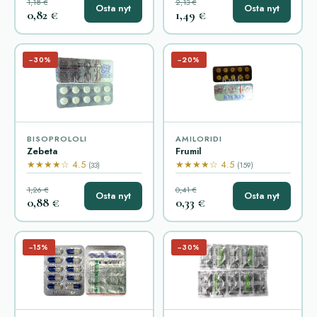
1,18 €
2,13 €
Osta nyt
Osta nyt
0,82 €
1,49 €
−30%
−20%
BISOPROLOLI
AMILORIDI
Zebeta
Frumil
★★★★☆ 4.5
★★★★☆ 4.5
(33)
(159)
1,26 €
0,41 €
Osta nyt
Osta nyt
0,88 €
0,33 €
−15%
−30%