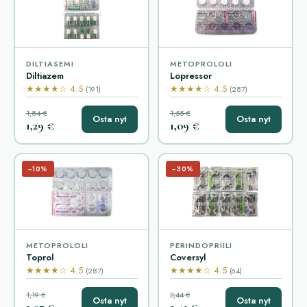
DILTIASEMI
METOPROLOLI
Diltiazem
Lopressor
★★★★☆ 4.5
★★★★☆ 4.5
(191)
(287)
1,84 €
1,55 €
Osta nyt
Osta nyt
1,29 €
1,09 €
−10%
−30%
METOPROLOLI
PERINDOPRIILI
Toprol
Coversyl
★★★★☆ 4.5
★★★★☆ 4.5
(287)
(64)
1,19 €
3,44 €
Osta nyt
Osta nyt
1,07 €
2,41 €