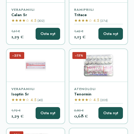
VERAPAMIILI
RAMIPRIILI
Calan Sr
Tritace
★★★★☆ 4.5
★★★★☆ 4.5
(302)
(274)
1,61 €
1,42 €
Osta nyt
Osta nyt
1,29 €
1,13 €
−25%
−15%
VERAPAMIILI
ATENOLOLI
Isoptin Sr
Tenormin
★★★★☆ 4.5
★★★★☆ 4.5
(40)
(205)
1,72 €
0,80 €
Osta nyt
Osta nyt
1,29 €
0,68 €