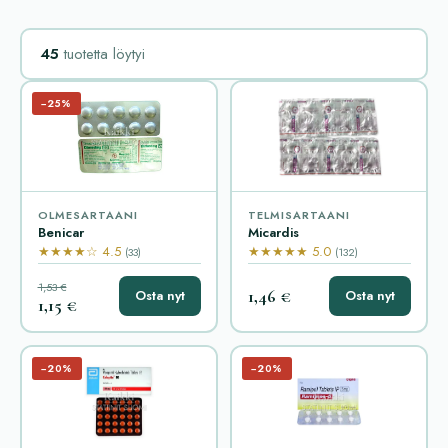
45
tuotetta löytyi
−25%
OLMESARTAANI
TELMISARTAANI
Benicar
Micardis
★★★★☆ 4.5
★★★★★ 5.0
(33)
(132)
1,53 €
1,46 €
Osta nyt
Osta nyt
1,15 €
−20%
−20%