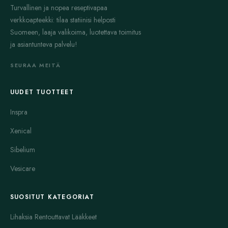
Turvallinen ja nopea reseptivapaa
SR on pitkävaikutteinen versio, joka vapauttaa lääkkeen tasaisesti
verkkoapteekki: tilaa statiinisi helposti
päivän aikana.
Suomeen, laaja valikoima, luotettava toimitus
Aldactone
on diureetti, joka poistaa ylimääräistä nestettä
ja asiantunteva palvelu!
kehosta. Se toimii myös aldosteroniantagonistina. Aldactone on
tehokas, kun verenpainetta vaivaa erityisesti nesteen kertymä ja
SEURAA MEITÄ
turvotus. Se voi estää myös sydämen vajaatoiminnan
pahenemista.
UUDET TUOTTEET
Altace
kuuluu ACE-estäjiin, kuten Aceon. Se vähentää
Inspra
verisuonten jännitettä ja alentaa siten verenpainetta. Altace
Xenical
soveltuu käytettäväksi sekä verenpaineeseen että sydämen
vajaatoimintaan. Se on yksi yleisimmin määrätyistä ACE-estäjistä.
Sibelium
Avapro
on angiotensiinireseptorin salpaaja (ARB). Se estää
Vesicare
angiotensiini II:n vaikutuksen suoraan reseptoreihin. Avapro on
hyvä vaihtoehto ACE-estäjille, jos potilaalla esiintyy
SUOSITUT KATEGORIAT
sivuvaikutuksia, kuten yskää. Se alentaa verenpainetta
tehokkaasti ja suojaa munuaisia.
Lihaksia Rentouttavat Lääkkeet