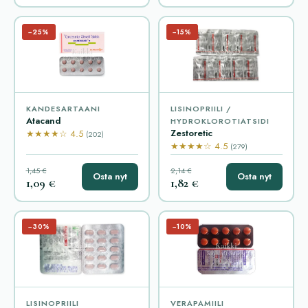
−25%
−15%
KANDESARTAANI
LISINOPRIILI /
Atacand
HYDROKLOROTIATSIDI
Zestoretic
★★★★☆ 4.5
(202)
★★★★☆ 4.5
(279)
1,45 €
2,14 €
Osta nyt
Osta nyt
1,09 €
1,82 €
−30%
−10%
LISINOPRIILI
VERAPAMIILI