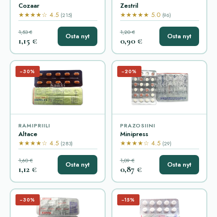
Cozaar
Zestril
★★★★☆ 4.5
★★★★★ 5.0
(215)
(96)
1,53 €
1,20 €
Osta nyt
Osta nyt
1,15 €
0,90 €
−30%
−20%
RAMIPRIILI
PRAZOSIINI
Altace
Minipress
★★★★☆ 4.5
★★★★☆ 4.5
(283)
(29)
1,60 €
1,09 €
Osta nyt
Osta nyt
1,12 €
0,87 €
−30%
−15%