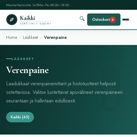
Mannerheimintie 14 B
Ma–Pe 08:00–18:00
Kaikki
🔍
Ostoskori
0
STATIINIT SUOMI
Home
Lääkkeet
Verenpaine
LÄÄKKEET
Verenpaine
Laadukkaat verenpainemittarit ja hoitotuotteet helposti
ostettavissa. Valitse luotettavat apuvälineet verenpaineen
seurantaan ja hallintaan edullisesti.
Kaikki
(45)