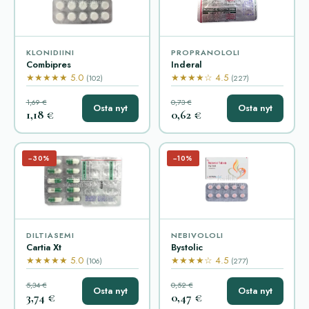
KLONIDIINI
PROPRANOLOLI
Combipres
Inderal
★★★★★ 5.0
★★★★☆ 4.5
(102)
(227)
1,69 €
0,73 €
Osta nyt
Osta nyt
1,18 €
0,62 €
−30%
−10%
DILTIASEMI
NEBIVOLOLI
Cartia Xt
Bystolic
★★★★★ 5.0
★★★★☆ 4.5
(106)
(277)
5,34 €
0,52 €
Osta nyt
Osta nyt
3,74 €
0,47 €