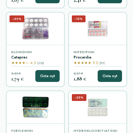
−20%
−15%
KLONIDIINI
NIFEDIPIINI
Catapres
Procardia
★★★★☆ 4.5
★★★★★ 5.0
(233)
(99)
2,23 €
2,21 €
Osta nyt
Osta nyt
1,79 €
1,88 €
−25%
FUROSIMIDI
HYDROKLOORITIATSIDI