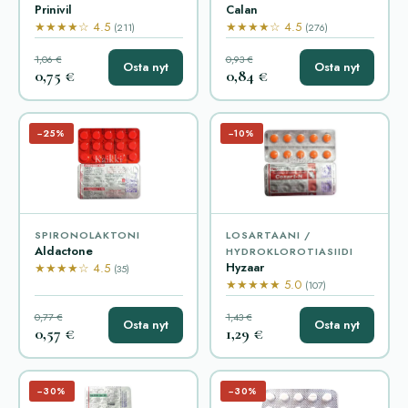
Prinivil
Calan
★★★★☆ 4.5
★★★★☆ 4.5
(211)
(276)
1,06 €
0,93 €
Osta nyt
Osta nyt
0,75 €
0,84 €
−25%
−10%
SPIRONOLAKTONI
LOSARTAANI /
Aldactone
HYDROKLOROTIASIIDI
Hyzaar
★★★★☆ 4.5
(35)
★★★★★ 5.0
(107)
0,77 €
1,43 €
Osta nyt
Osta nyt
0,57 €
1,29 €
−30%
−30%