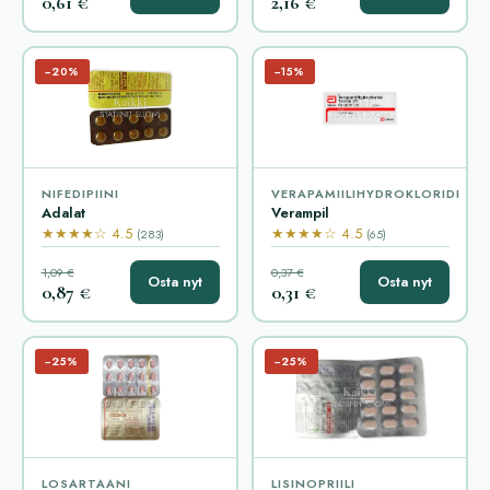
0,61 €
2,16 €
−20%
−15%
NIFEDIPIINI
VERAPAMIILIHYDROKLORIDI
Adalat
Verampil
★★★★☆ 4.5
★★★★☆ 4.5
(283)
(65)
1,09 €
0,37 €
Osta nyt
Osta nyt
0,87 €
0,31 €
−25%
−25%
LOSARTAANI
LISINOPRIILI