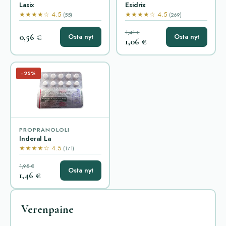
Lasix
Esidrix
★★★★☆ 4.5
★★★★☆ 4.5
(55)
(269)
1,41 €
0,56 €
Osta nyt
Osta nyt
1,06 €
−25%
PROPRANOLOLI
Inderal La
★★★★☆ 4.5
(171)
1,95 €
Osta nyt
1,46 €
Verenpaine