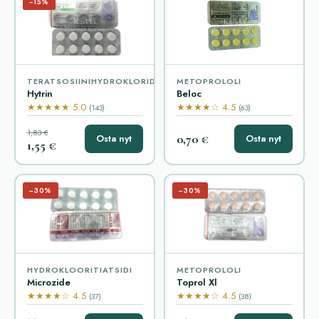
−15%
TERATSOSIINIHYDROKLORIDI
METOPROLOLI
Hytrin
Beloc
★★★★★ 5.0
★★★★☆ 4.5
(143)
(63)
1,83 €
0,70 €
Osta nyt
Osta nyt
1,55 €
−30%
−30%
HYDROKLOORITIATSIDI
METOPROLOLI
Microzide
Toprol Xl
★★★★☆ 4.5
★★★★☆ 4.5
(37)
(38)