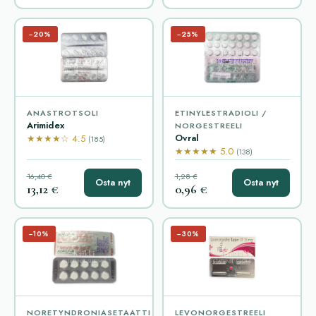
−20%
−25%
ANASTROTSOLI
ETINYLESTRADIOLI /
Arimidex
NORGESTREELI
Ovral
★★★★☆ 4.5
(185)
★★★★★ 5.0
(138)
16,40 €
1,28 €
Osta nyt
Osta nyt
13,12 €
0,96 €
−10%
−30%
NORETYNDRONIASETAATTI
LEVONORGESTREELI