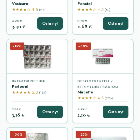
Vesicare
Ponstel
★★★★☆ 4.5
★★★★☆ 4.5
(21)
(83)
4,25 €
0,76 €
Osta nyt
Osta nyt
3,40 €
0,68 €
−15%
−30%
BROMOKRIPTIINI
DESOGESTREELI /
Parlodel
ETINYYLIESTRADIOLI
Mircette
★★★★★ 5.0
(154)
★★★★☆ 4.5
(226)
3,74 €
2,99 €
Osta nyt
Osta nyt
3,18 €
2,10 €
−30%
−25%