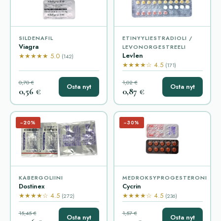
SILDENAFIL
ETINYYLIESTRADIOLI /
Viagra
LEVONORGESTREELI
Levlen
★★★★★ 5.0
(142)
★★★★☆ 4.5
(171)
0,70 €
1,02 €
Osta nyt
Osta nyt
0,56 €
0,87 €
−20%
−30%
KABERGOLIINI
MEDROKSYPROGESTERONI
Dostinex
Cycrin
★★★★☆ 4.5
★★★★☆ 4.5
(272)
(236)
15,45 €
1,57 €
Osta nyt
Osta nyt