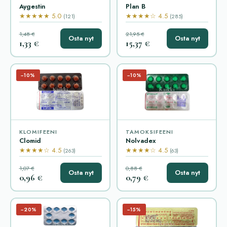
Aygestin
Plan B
★★★★★ 5.0
★★★★☆ 4.5
(121)
(285)
1,48 €
21,95 €
Osta nyt
Osta nyt
1,33 €
15,37 €
−10%
−10%
KLOMIFEENI
TAMOKSIFEENI
Clomid
Nolvadex
★★★★☆ 4.5
★★★★☆ 4.5
(263)
(63)
1,07 €
0,88 €
Osta nyt
Osta nyt
0,96 €
0,79 €
−20%
−15%