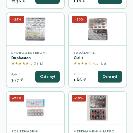
12,36 €
1,10 €
−25%
−20%
DYDROGESTERONI
TADALAFIILI
Duphaston
Cialis
★★★★★ 5.0
★★★★☆ 4.5
(113)
(193)
4,49 €
2,08 €
Osta nyt
Osta nyt
3,37 €
1,66 €
−20%
−10%
SOLIFENASIINI
MEFENAMIININHAPPO