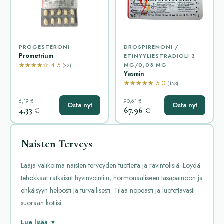
PROGESTERONI
DROSPIRENONI /
Prometrium
ETINYYLIESTRADIOLI 3
★★★★☆ 4.5
MG/0,03 MG
(32)
Yasmin
★★★★★ 5.0
(153)
6,19 €
90,61 €
Osta nyt
Osta nyt
4,33 €
67,96 €
Naisten Terveys
Laaja valikoima naisten terveyden tuotteita ja ravintolisiä. Löydä
tehokkaat ratkaisut hyvinvointiin, hormonaaliseen tasapainoon ja
ehkäisyyn helposti ja turvallisesti. Tilaa nopeasti ja luotettavasti
suoraan kotiisi.
Naisten terveys kattaa laajan kirjon erilaisia lääkkeitä, jotka
Lue lisää ▼