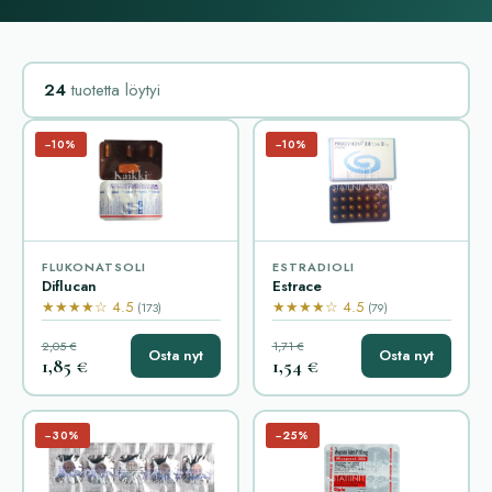
24
tuotetta löytyi
−10%
−10%
FLUKONATSOLI
ESTRADIOLI
Diflucan
Estrace
★★★★☆ 4.5
★★★★☆ 4.5
(173)
(79)
2,05 €
1,71 €
Osta nyt
Osta nyt
1,85 €
1,54 €
−30%
−25%