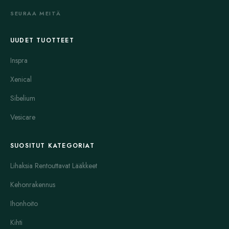
hätäehkäisyyn.
SEURAA MEITÄ
Hätäehkäisy:
Plan B on tunnettu hätäehkäisylääke, joka
otetaan mahdollisimman pian suojaamattoman yhdynnän
UUDET TUOTTEET
jälkeen. Se estää munasolun kiinnittymisen kohtuun tai estää
ovulaation. Plan B ei sovi säännölliseksi ehkäisymenetelmäksi,
Inspra
mutta se tarjoaa jälkisuojan kiireellisissä tilanteissa.
Xenical
Vaihdevuodet ja hormonaalinen tasapaino:
Sibelium
Vaihdevuosien oireiden hoitoon käytetään usein Duphaston-,
Prometrium- sekä Estrace-valmisteita. Duphaston sisältää
Vesicare
synteettistä progestiinia, joka tasapainottaa hormonitoimintaa ja
lievittää vaihdevuosien kuumia aaltoja. Prometrium on
SUOSITUT KATEGORIAT
luonnollista progesteronia sisältävä valmiste, joka auttaa
Lihaksia Rentouttavat Lääkkeet
palauttamaan kuukautiskierron normaalin rytmin. Estrace on
estradiolia sisältävä lääke, joka korvaa elimistön vähentyvää
Kehonrakennus
estrogeenin määrää. Näiden lääkkeiden avulla voidaan ehkäistä
Ihonhoito
myös osteoporoosia ja muita vaihdevuosien aiheuttamia
terveysongelmia, kuten limakalvojen kuivumista.
Kihti