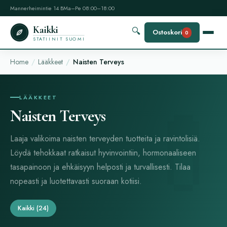
Mannerheimintie 14 B
Ma–Pe 08:00–18:00
Kaikki
🔍
Ostoskori
0
STATIINIT SUOMI
Home
Lääkkeet
Naisten Terveys
LÄÄKKEET
Naisten Terveys
Laaja valikoima naisten terveyden tuotteita ja ravintolisiä.
Löydä tehokkaat ratkaisut hyvinvointiin, hormonaaliseen
tasapainoon ja ehkäisyyn helposti ja turvallisesti. Tilaa
nopeasti ja luotettavasti suoraan kotiisi.
Kaikki
(24)