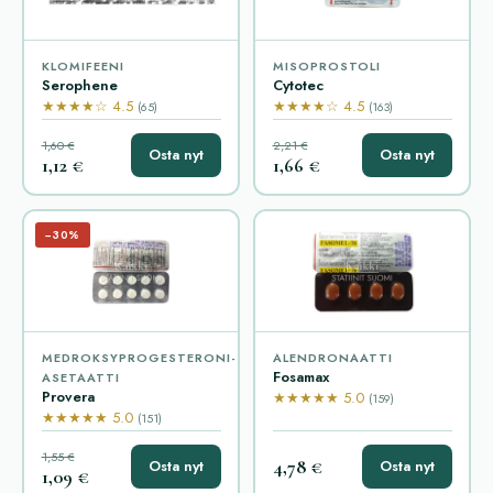
KLOMIFEENI
MISOPROSTOLI
Serophene
Cytotec
★★★★☆ 4.5
★★★★☆ 4.5
(65)
(163)
1,60 €
2,21 €
Osta nyt
Osta nyt
1,12 €
1,66 €
−30%
MEDROKSYPROGESTERONI-
ALENDRONAATTI
Fosamax
ASETAATTI
Provera
★★★★★ 5.0
(159)
★★★★★ 5.0
(151)
1,55 €
4,78 €
Osta nyt
Osta nyt
1,09 €