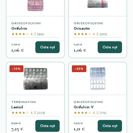
GRISEOFULVIINI
GRISEOFULVIINI
Grifulvin
Grisactin
★★★★☆ 4.5
★★★★☆ 4.5
(306)
(290)
1,18 €
1,41 €
Osta nyt
Osta nyt
1,06 €
1,06 €
−10%
−25%
TERBINAFIINI
GRISEOFULVIINI
Lamisil
Grifulvin V
★★★★☆ 4.5
★★★★☆ 4.5
(225)
(176)
8,06 €
1,62 €
Osta nyt
Osta nyt
7,25 €
1,21 €