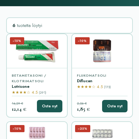
6
tuotetta löytyi
−15%
−10%
BETAMETASONI /
FLUKONATSOLI
Diflucan
KLOTRIMATSOLI
Lotrisone
★★★★☆ 4.5
(173)
★★★★☆ 4.5
(291)
14,29 €
2,06 €
Osta nyt
Osta nyt
12,14 €
1,85 €
−10%
−25%