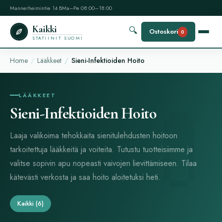
Mannerheimintie 14 B
Ma–Pe 08:00–18:00
Kaikki
🔍
Ostoskori
0
STATIINIT SUOMI
Home
Lääkkeet
Sieni-Infektioiden Hoito
LÄÄKKEET
Sieni-Infektioiden Hoito
Laaja valikoima tehokkaita sienitulehdusten hoitoon
tarkoitettuja lääkkeitä ja voiteita. Tutustu tuotteisiimme ja
valitse sopivin apu nopeasti vaivojen lievittämiseen. Tilaa
kätevästi verkosta ja saa hoito aloitetuksi heti.
Kaikki
(6)