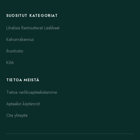
vaikeisiin infektioihin sekä kynsisieni-infektioihin. Hoidon aikana
kannattaa välttää kosteat ja lämpimät olosuhteet, joissa sieni
SUOSITUT KATEGORIAT
viihtyy parhaiten. Puhdas ja kuiva iho tai hiuspohja hidastavat
Lihaksia Rentouttavat Lääkkeet
sienen leviämistä.
Kehonrakennus
Monet sienilääkkeet ovat saatavilla ilman reseptiä, mutta
vaikeissa tai pitkittyneissä tapauksissa kannattaa aina kysyä
Ihonhoito
neuvoa lääkäriltä. Oikea diagnoosi on tärkeä, jotta hoito on
Kihti
tehokasta ja turvallista. Erityisesti kynsisieni vaatii pitkäjänteistä
hoitoa, koska sieni kasvaa hitaasti.
TIETOA MEISTÄ
Yhteenvetona voidaan todeta, että Diflucan, Grifulvin, Grifulvin
V, Grisactin, Lamisil, Lotrisone, Nizoral ja Sporanox ovat
Tietoa verkkoapteekistamme
suosittuja ja toimivia lääkkeitä sienitautien hoidossa. Jokaisella
Apteekin käytännöt
lääkkeellä on omat vahvuutensa ja käyttötarkoituksensa. Oikean
Ota yhteyttä
lääkkeen valinta tekee hoidosta tehokasta ja nopeuttaa
paranemista.