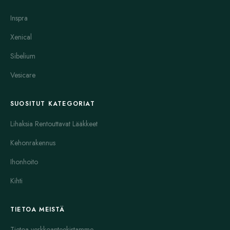
Inspra
Xenical
Sibelium
Vesicare
SUOSITUT KATEGORIAT
Lihaksia Rentouttavat Lääkkeet
Kehonrakennus
Ihonhoito
Kihti
TIETOA MEISTÄ
Tietoa verkkoapteekistamme