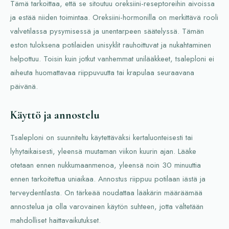
Tämä tarkoittaa, että se sitoutuu oreksiini-reseptoreihin aivoissa
ja estää niiden toimintaa. Oreksiini-hormonilla on merkittävä rooli
valvetilassa pysymisessä ja unentarpeen säätelyssä. Tämän
eston tuloksena potilaiden unisyklit rauhoittuvat ja nukahtaminen
helpottuu. Toisin kuin jotkut vanhemmat unilääkkeet, tsaleploni ei
aiheuta huomattavaa riippuvuutta tai krapulaa seuraavana
päivänä.
Käyttö ja annostelu
Tsaleploni on suunniteltu käytettäväksi kertaluonteisesti tai
lyhytaikaisesti, yleensä muutaman viikon kuurin ajan. Lääke
otetaan ennen nukkumaanmenoa, yleensä noin 30 minuuttia
ennen tarkoitettua uniaikaa. Annostus riippuu potilaan iästä ja
terveydentilasta. On tärkeää noudattaa lääkärin määräämää
annostelua ja olla varovainen käytön suhteen, jotta vältetään
mahdolliset haittavaikutukset.