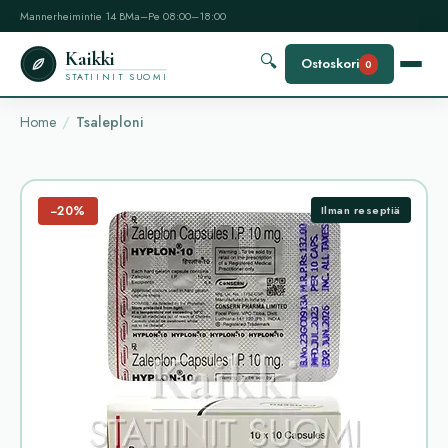
Mannerheimintie 14 B
Ma–Pe 08:00–18:00
Kaikki
🔍
Ostoskori
0
STATIINIT SUOMI
Home
Tsaleploni
−20%
Ilman reseptiä