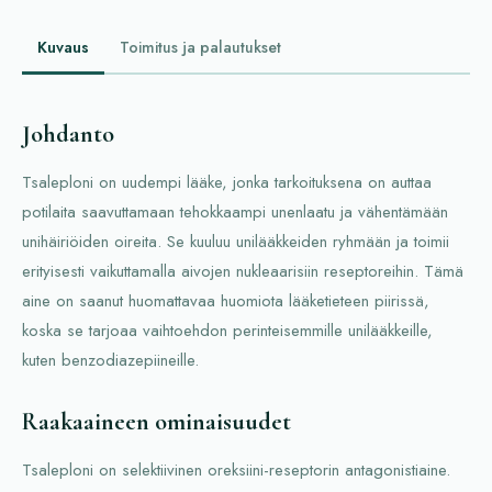
Kuvaus
Toimitus ja palautukset
Johdanto
Tsaleploni on uudempi lääke, jonka tarkoituksena on auttaa
potilaita saavuttamaan tehokkaampi unenlaatu ja vähentämään
unihäiriöiden oireita. Se kuuluu unilääkkeiden ryhmään ja toimii
erityisesti vaikuttamalla aivojen nukleaarisiin reseptoreihin. Tämä
aine on saanut huomattavaa huomiota lääketieteen piirissä,
koska se tarjoaa vaihtoehdon perinteisemmille unilääkkeille,
kuten benzodiazepiineille.
Raakaaineen ominaisuudet
Tsaleploni on selektiivinen oreksiini-reseptorin antagonistiaine.