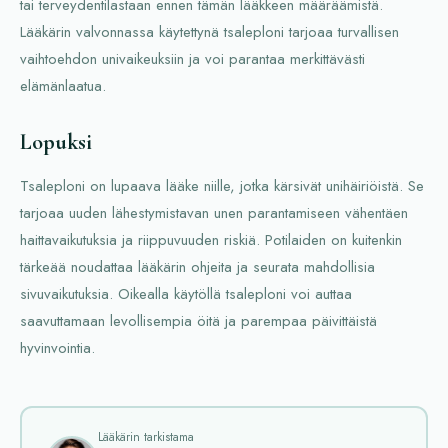
tai terveydentilastaan ennen tämän lääkkeen määräämistä.
Lääkärin valvonnassa käytettynä tsaleploni tarjoaa turvallisen
vaihtoehdon univaikeuksiin ja voi parantaa merkittävästi
elämänlaatua.
Lopuksi
Tsaleploni on lupaava lääke niille, jotka kärsivät unihäiriöistä. Se
tarjoaa uuden lähestymistavan unen parantamiseen vähentäen
haittavaikutuksia ja riippuvuuden riskiä. Potilaiden on kuitenkin
tärkeää noudattaa lääkärin ohjeita ja seurata mahdollisia
sivuvaikutuksia. Oikealla käytöllä tsaleploni voi auttaa
saavuttamaan levollisempia öitä ja parempaa päivittäistä
hyvinvointia.
Lääkärin tarkistama