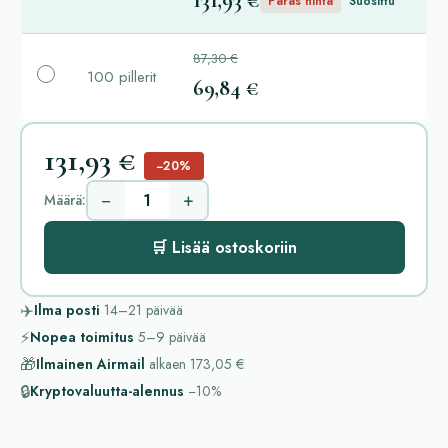
131,93 €
Paras hinta
Suosittu
87,30 €
100 pillerit
69,84 €
131,93 €
−20%
−
+
Määrä:
🛒 Lisää ostoskoriin
✈️
Ilma posti
14–21
päivää
⚡
Nopea toimitus
5–9
päivää
🎁
Ilmainen Airmail
alkaen
173,05 €
🔒
Kryptovaluutta-alennus
−10%