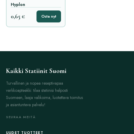
Hyplon
0,65 €
Osta nyt
Kaikki Statiinit Suomi
Turvallinen ja nopea reseptivapaa
verkkoapteekki: tilaa statiinisi helposti
Suomeen, laaja valikoima, luotettava toimitus
ja asiantunteva palvelu!
SEURAA MEITÄ
UUDET TUOTTEET