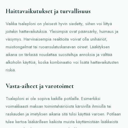
Haittavaikutukset ja turvallisuus
Vaikka tsaleploni on yleisesti hyvin siedetty, siihen voi liittyä
joitakin haittavaikutuksia. Yleisimpiä ovat päänsärky, huimaus ja
väsymys. Harvinaisempia reaktioita voivat olla unihäiriöt,
muistiongelmat tai ruoansulatuskanavan oireet. Lääkityksen
aikana on tärkeää noudattaa suositeltuja annoksia ja välttää
alkoholin käyttöä, koska kombinaatio voi lisätä haittavaikutusten
riskiä.
Vasta-aiheet ja varotoimet
Tsaleploni ei ole sopiva kaikille potilaille. Esimerkiksi
voimakkaasti maksan toimintahäiriöistä kärsivillä ihmisillä tai
raskauden ja imetyksen aikana sitä tulisi käyttää varoen. Potilaan
tulee kertoa lääkärilleen kaikista muista käyttämistään lääkkeistä