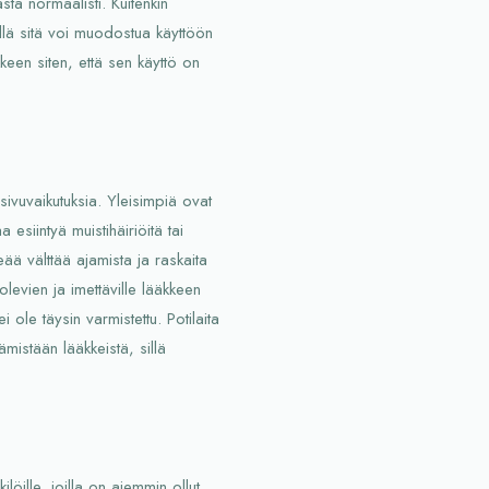
sta normaalisti. Kuitenkin
llä sitä voi muodostua käyttöön
keen siten, että sen käyttö on
 sivuvaikutuksia. Yleisimpiä ovat
 esiintyä muistihäiriöitä tai
eää välttää ajamista ja raskaita
olevien ja imettäville lääkkeen
 ei ole täysin varmistettu. Potilaita
ämistään lääkkeistä, sillä
kilöille, joilla on aiemmin ollut