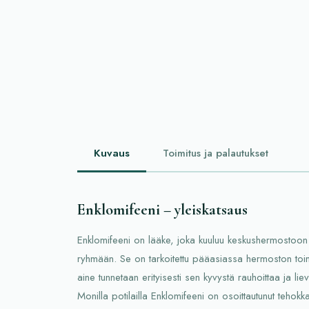
Kuvaus
Toimitus ja palautukset
Enklomifeeni – yleiskatsaus
Enklomifeeni on lääke, joka kuuluu keskushermostoon 
ryhmään. Se on tarkoitettu pääasiassa hermoston toi
aine tunnetaan erityisesti sen kyvystä rauhoittaa ja liev
Monilla potilailla Enklomifeeni on osoittautunut tehokka