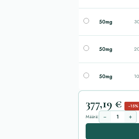
50mg
30
50mg
20
50mg
10
377,19 €
−15%
−
+
Määrä: