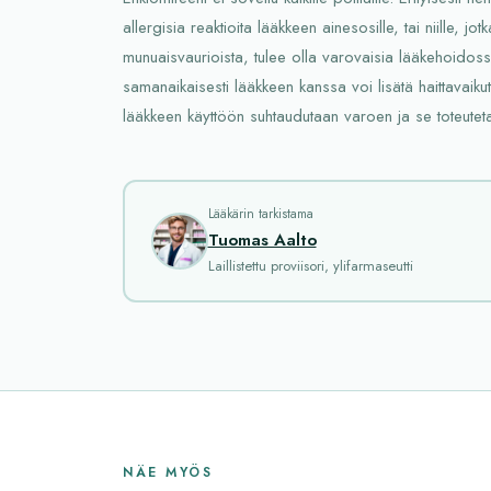
allergisia reaktioita lääkkeen ainesosille, tai niille, jo
munuaisvaurioista, tulee olla varovaisia lääkehoidos
samanaikaisesti lääkkeen kanssa voi lisätä haittavaikut
lääkkeen käyttöön suhtaudutaan varoen ja se toteuteta
Lääkärin tarkistama
Tuomas Aalto
Laillistettu proviisori, ylifarmaseutti
NÄE MYÖS