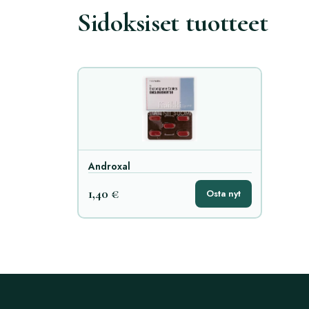
Sidoksiset tuotteet
Androxal
1,40 €
Osta nyt