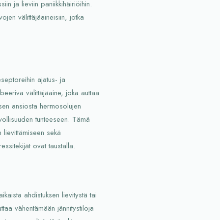
n ja lieviin paniikkihäiriöihin.
ojen välittäjäaineisiin, jotka
eptoreihin ajatus- ja
eeriva välittäjäaine, joka auttaa
ksen ansiosta hermosolujen
evollisuuden tunteeseen. Tämä
 lievittämiseen sekä
ssitekijät ovat taustalla.
aikaista ahdistuksen lievitystä tai
uttaa vähentämään jännitystiloja