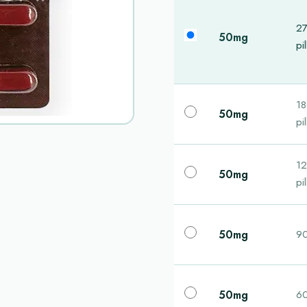
2
50mg
pil
1
50mg
pil
1
50mg
pil
50mg
90
50mg
60