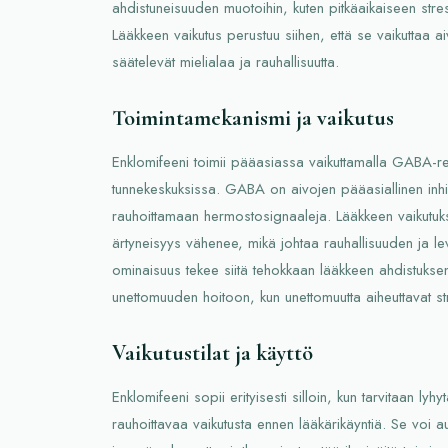
ahdistuneisuuden muotoihin, kuten pitkäaikaiseen stressii
Lääkkeen vaikutus perustuu siihen, että se vaikuttaa aiv
säätelevät mielialaa ja rauhallisuutta.
Toimintamekanismi ja vaikutus
Enklomifeeni toimii pääasiassa vaikuttamalla GABA-res
tunnekeskuksissa. GABA on aivojen pääasiallinen inhib
rauhoittamaan hermostosignaaleja. Lääkkeen vaikutu
ärtyneisyys vähenee, mikä johtaa rauhallisuuden ja l
ominaisuus tekee siitä tehokkaan lääkkeen ahdistuksen
unettomuuden hoitoon, kun unettomuutta aiheuttavat stre
Vaikutustilat ja käyttö
Enklomifeeni sopii erityisesti silloin, kun tarvitaan lyhyt
rauhoittavaa vaikutusta ennen lääkärikäyntiä. Se voi a