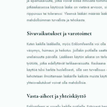
ja epämukavuutta, jotka voivat estää ihmisäitä toimima
pitkäaikaisessa käytössä lääke on vietävä arvioon, si
riippuvuus tai toleranssi. Yleensä lääkäri määrää lääk
mahdollisimman turvallista ja tehokasta.
Sivuvaikutukset ja varotoimet
Kuten kaikilla lääkkeillä, myös Enklomifeenillä voi olla
väsymys, huimaus ja heikotus. Joillakin potilailla saattaa
uneliaisuutta päivällä. Lääkkeen käytön aikana on tärk
työtöitä, jotka edellyttävät tarkkaavaisuutta. Raskaana 
käyttöä tulisi harkita huolellisesti, sillä sen turvallisuus
kehotetaan ilmoittamaan lääkärille kaikista muista käytt
yhteisvaikutukset voivat olla mahdollisia.
Vasta-aiheet ja yhteiskäyttö
Enklomifeeni ei sovellu kaikille potilaille. Erityisesti hen