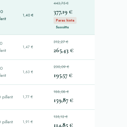
443,75 €
377,19 €
70
1,40 €
lerit
Paras hinta
Suosittu
312,27 €
80
1,47 €
265,43 €
lerit
230,09 €
20
1,63 €
195,57 €
lerit
188,08 €
 pillerit
1,77 €
159,87 €
135,12 €
 pillerit
1,91 €
114,85 €