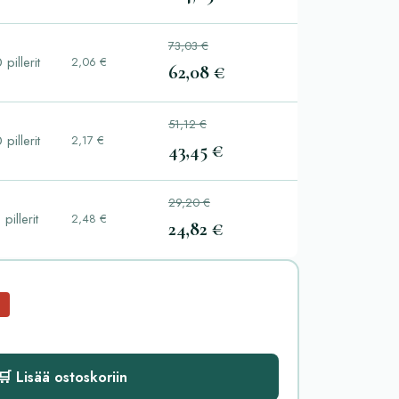
73,03 €
 pillerit
2,06 €
62,08 €
51,12 €
 pillerit
2,17 €
43,45 €
29,20 €
 pillerit
2,48 €
24,82 €
🛒 Lisää ostoskoriin