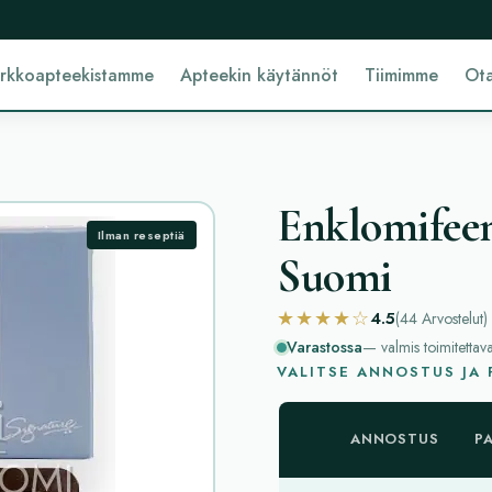
erkkoapteekistamme
Apteekin käytännöt
Tiimimme
Ota
Enklomifeen
Ilman reseptiä
Suomi
★★★★☆
4.5
(44
Arvostelut
)
Varastossa
— valmis toimitettav
VALITSE ANNOSTUS JA
ANNOSTUS
P