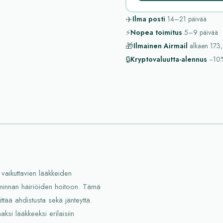
✈️
Ilma posti
14–21
päivää
⚡
Nopea toimitus
5–9
päivää
🎁
Ilmainen Airmail
alkaen
173,
🔒
Kryptovaluutta-alennus
−10
vaikuttavien lääkkeiden
minnan häiriöiden hoitoon. Tämä
ittää ahdistusta sekä jänteyttä.
aksi lääkkeeksi erilaisiin