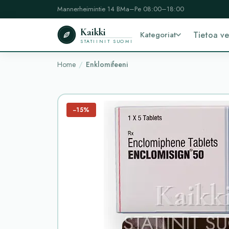
Mannerheimintie 14 B
Ma–Pe 08:00–18:00
Kaikki
Kategoriat
Tietoa v
STATIINIT SUOMI
Home
Enklomifeeni
−15%