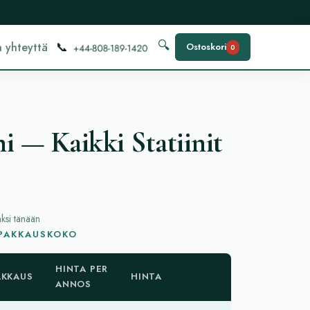
📞
🔍
 yhteyttä
Ostoskori
0
i — Kaikki Statiinit
aksi tänään
 PAKKAUSKOKO
HINTA PER
AKKAUS
HINTA
ANNOS