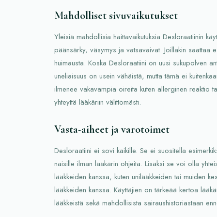
Mahdolliset sivuvaikutukset
Yleisiä mahdollisia haittavaikutuksia Desloraatiinin kä
päänsärky, väsymys ja vatsavaivat. Joillakin saattaa es
huimausta. Koska Desloraatiini on uusi sukupolven ant
uneliaisuus on usein vähäistä, mutta tämä ei kuitenkaa
ilmenee vakavampia oireita kuten allerginen reaktio ta
yhteyttä lääkäriin välittömästi.
Vasta-aiheet ja varotoimet
Desloraatiini ei sovi kaikille. Se ei suositella esimerkik
naisille ilman lääkärin ohjeita. Lisäksi se voi olla yht
lääkkeiden kanssa, kuten unilääkkeiden tai muiden ke
lääkkeiden kanssa. Käyttäjien on tärkeää kertoa lääkäri
lääkkeistä sekä mahdollisista sairaushistoriastaan enne