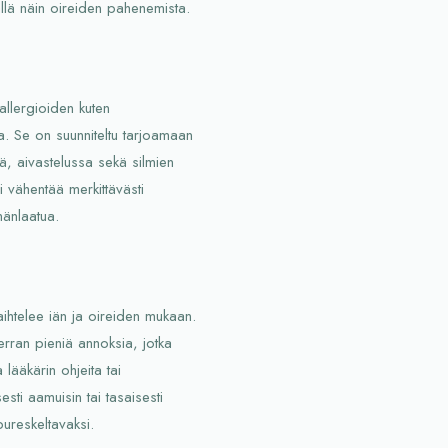
mällä näin oireiden pahenemista.
 allergioiden kuten
sa. Se on suunniteltu tarjoamaan
sä, aivastelussa sekä silmien
i vähentää merkittävästi
mänlaatua.
aihtelee iän ja oireiden mukaan.
verran pieniä annoksia, jotka
lääkärin ohjeita tai
esti aamuisin tai tasaisesti
pureskeltavaksi.