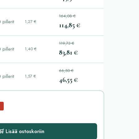
164,08 €
 pillerit
1,27 €
114,85 €
119,73 €
 pillerit
1,40 €
83,81 €
66,50 €
 pillerit
1,57 €
46,55 €
🛒 Lisää ostoskoriin