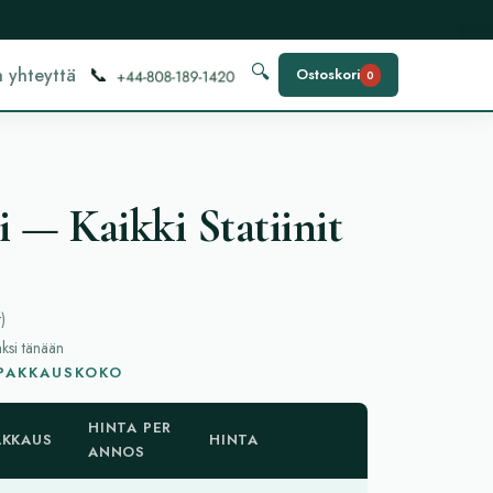
📞
🔍
 yhteyttä
Ostoskori
0
i — Kaikki Statiinit
t
)
aksi tänään
 PAKKAUSKOKO
HINTA PER
AKKAUS
HINTA
ANNOS