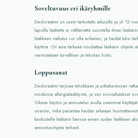
Soveltuvuus eri ikäryhmille
Desloraatiini on usein tarkoitettu aikuisille ja yli 12-vuo
lapsille lääkettä ei välttämättä suositella ilman lääkäri
lääkkeen vaikutus voi olla erilainen, ja heidät tulisi tar
käyttöä. On aina tärkeää noudattaa lääkärin ohjeita iäs
varmistetaan turvallinen ja tehokas hoito.
Loppusanat
Desloraatiini tarjoaa tehokkaan ja pitkäkestoisen ratka
modernia allergialääkitystä, ja sen sivuvaikutukset ov
Oikean käytön ja annostelun avulla useimmat käyttäjä
oireisiin, mikä parantaa heidän arkeaan huomattavasti
keskustella lääkärin kanssa ennen uuden lääkkeen aloi
annostusohjeita tarkasti.