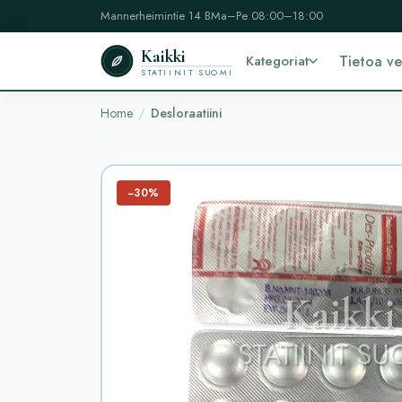
Mannerheimintie 14 B
Ma–Pe 08:00–18:00
Kaikki
Kategoriat
Tietoa v
STATIINIT SUOMI
Home
Desloraatiini
−30%