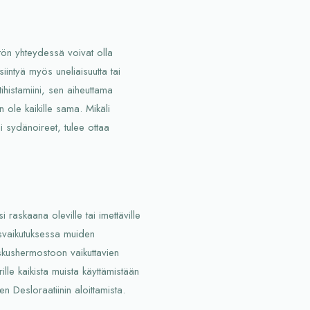
ytön yhteydessä voivat olla
iintyä myös uneliaisuutta tai
ihistamiini, sen aiheuttama
n ole kaikille sama. Mikäli
i sydänoireet, tulee ottaa
si raskaana oleville tai imettäville
eisvaikutuksessa muiden
skushermostoon vaikuttavien
lle kaikista muista käyttämistään
n Desloraatiinin aloittamista.