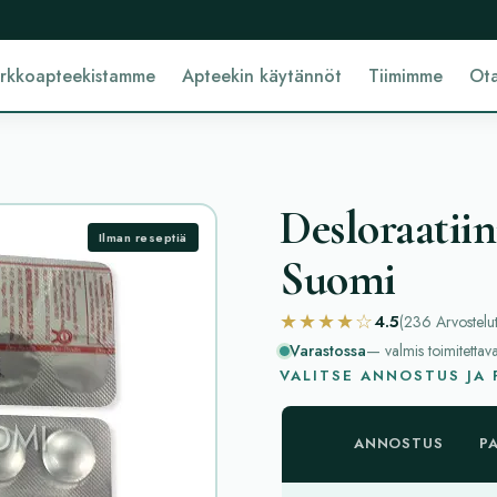
erkkoapteekistamme
Apteekin käytännöt
Tiimimme
Ota
Desloraatiin
Ilman reseptiä
Suomi
★★★★☆
4.5
(236
Arvostelu
Varastossa
— valmis toimitettav
VALITSE ANNOSTUS JA
ANNOSTUS
P