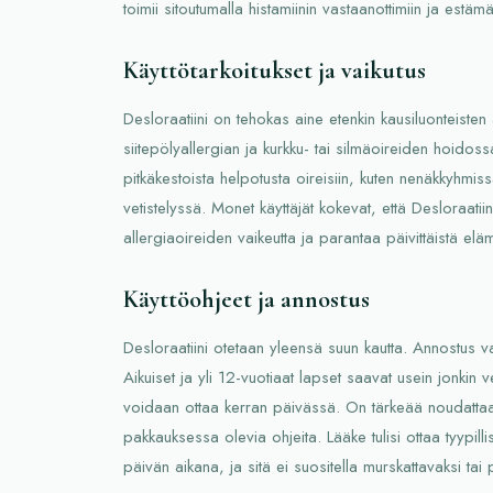
toimii sitoutumalla histamiinin vastaanottimiin ja estä
Käyttötarkoitukset ja vaikutus
Desloraatiini on tehokas aine etenkin kausiluonteisten
siitepölyallergian ja kurkku- tai silmäoireiden hoidos
pitkäkestoista helpotusta oireisiin, kuten nenäkkyhmis
vetistelyssä. Monet käyttäjät kokevat, että Desloraatiin
allergiaoireiden vaikeutta ja parantaa päivittäistä elä
Käyttöohjeet ja annostus
Desloraatiini otetaan yleensä suun kautta. Annostus v
Aikuiset ja yli 12-vuotiaat lapset saavat usein jonkin 
voidaan ottaa kerran päivässä. On tärkeää noudattaa 
pakkauksessa olevia ohjeita. Lääke tulisi ottaa tyypillis
päivän aikana, ja sitä ei suositella murskattavaksi tai 