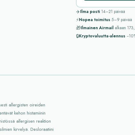
✈️
Ilma posti
14–21
päivää
⚡
Nopea toimitus
5–9
päivää
🎁
Ilmainen Airmail
alkaen
173,
🔒
Kryptovaluutta-alennus
−10
esti allergisten oireiden
entävät kehon histamiinin
mistössä allergisen reaktion
ilmien kirvelyä. Desloraatiini