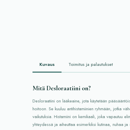
Kuvaus
Toimitus ja palautukset
Mitä Desloraatiini on?
Desloraatiini on lääkeaine, jota käytetään pääsääntöis
hoitoon. Se kuuluu antihistamiinien ryhmään, jotka väh
vaikutuksia. Histamiini on kemikaali, joka vapautuu eli
yhteydessä ja aiheuttaa esimerkiksi kutinaa, nuhaa ja s