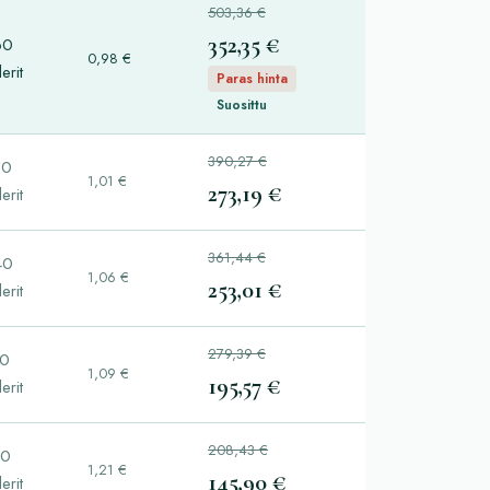
503,36 €
352,35 €
60
0,98 €
lerit
Paras hinta
Suosittu
390,27 €
70
1,01 €
273,19 €
lerit
361,44 €
40
1,06 €
253,01 €
lerit
279,39 €
80
1,09 €
195,57 €
lerit
208,43 €
20
1,21 €
145,90 €
lerit