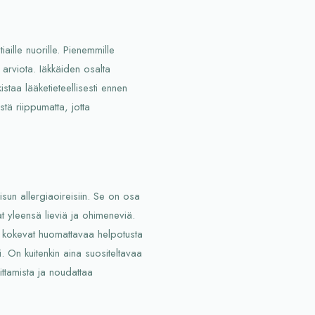
tiaille nuorille. Pienemmille
n arviota. Iäkkäiden osalta
kistaa lääketieteellisesti ennen
tä riippumatta, jotta
isun allergiaoireisiin. Se on osa
at yleensä lieviä ja ohimeneviä.
t kokevat huomattavaa helpotusta
. On kuitenkin aina suositeltavaa
ttamista ja noudattaa