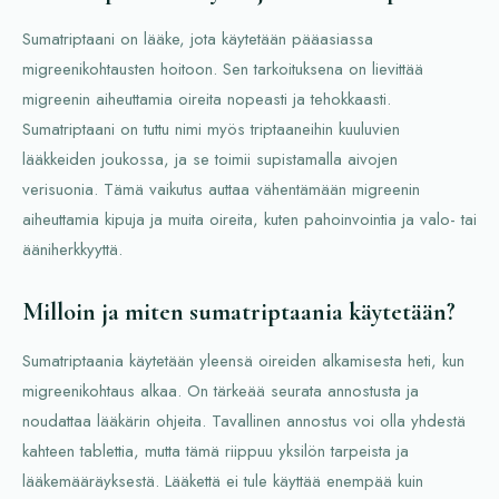
Sumatriptaani on lääke, jota käytetään pääasiassa
migreenikohtausten hoitoon. Sen tarkoituksena on lievittää
migreenin aiheuttamia oireita nopeasti ja tehokkaasti.
Sumatriptaani on tuttu nimi myös triptaaneihin kuuluvien
lääkkeiden joukossa, ja se toimii supistamalla aivojen
verisuonia. Tämä vaikutus auttaa vähentämään migreenin
aiheuttamia kipuja ja muita oireita, kuten pahoinvointia ja valo- tai
ääniherkkyyttä.
Milloin ja miten sumatriptaania käytetään?
Sumatriptaania käytetään yleensä oireiden alkamisesta heti, kun
migreenikohtaus alkaa. On tärkeää seurata annostusta ja
noudattaa lääkärin ohjeita. Tavallinen annostus voi olla yhdestä
kahteen tablettia, mutta tämä riippuu yksilön tarpeista ja
lääkemääräyksestä. Lääkettä ei tule käyttää enempää kuin