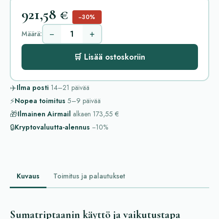
921,58 €
−30%
−
+
Määrä:
🛒 Lisää ostoskoriin
✈️
Ilma posti
14–21
päivää
⚡
Nopea toimitus
5–9
päivää
🎁
Ilmainen Airmail
alkaen
173,55 €
🔒
Kryptovaluutta-alennus
−10%
Kuvaus
Toimitus ja palautukset
Sumatriptaanin käyttö ja vaikutustapa