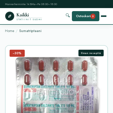
Mannerheimintie 14 B
Ma–Pe 08:00–18:00
Kaikki
🔍
Ostoskori
0
STATIINIT SUOMI
Home
Sumatriptaani
−30%
Ilman reseptiä