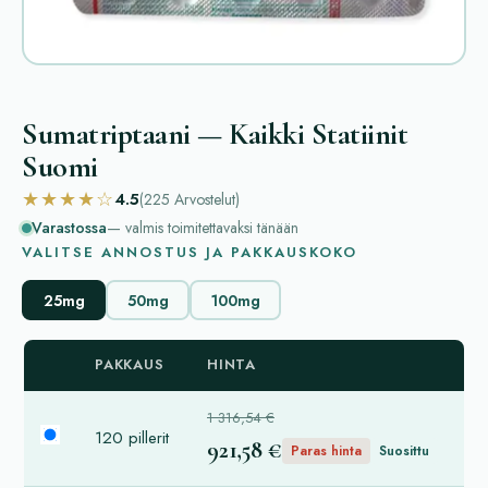
Sumatriptaani — Kaikki Statiinit
Suomi
★★★★☆
4.5
(225
Arvostelut
)
Varastossa
— valmis toimitettavaksi tänään
VALITSE ANNOSTUS JA PAKKAUSKOKO
25mg
50mg
100mg
PAKKAUS
HINTA
1 316,54 €
120 pillerit
921,58 €
Paras hinta
Suosittu