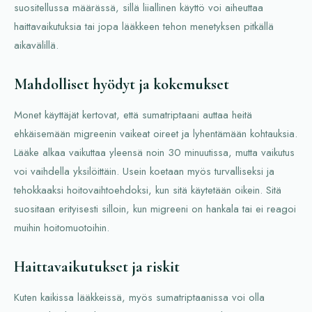
suositellussa määrässä, sillä liiallinen käyttö voi aiheuttaa
haittavaikutuksia tai jopa lääkkeen tehon menetyksen pitkällä
aikavälillä.
Mahdolliset hyödyt ja kokemukset
Monet käyttäjät kertovat, että sumatriptaani auttaa heitä
ehkäisemään migreenin vaikeat oireet ja lyhentämään kohtauksia.
Lääke alkaa vaikuttaa yleensä noin 30 minuutissa, mutta vaikutus
voi vaihdella yksilöittäin. Usein koetaan myös turvalliseksi ja
tehokkaaksi hoitovaihtoehdoksi, kun sitä käytetään oikein. Sitä
suositaan erityisesti silloin, kun migreeni on hankala tai ei reagoi
muihin hoitomuotoihin.
Haittavaikutukset ja riskit
Kuten kaikissa lääkkeissä, myös sumatriptaanissa voi olla