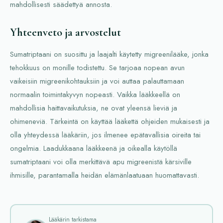
mahdollisesti säädettyä annosta.
Yhteenveto ja arvostelut
Sumatriptaani on suosittu ja laajalti käytetty migreenilääke, jonka
tehokkuus on monille todistettu. Se tarjoaa nopean avun
vaikeisiin migreenikohtauksiin ja voi auttaa palauttamaan
normaalin toimintakyvyn nopeasti. Vaikka lääkkeellä on
mahdollisia haittavaikutuksia, ne ovat yleensä lieviä ja
ohimeneviä. Tärkeintä on käyttää lääkettä ohjeiden mukaisesti ja
olla yhteydessä lääkäriin, jos ilmenee epätavallisia oireita tai
ongelmia. Laadukkaana lääkkeenä ja oikealla käytöllä
sumatriptaani voi olla merkittävä apu migreenistä kärsiville
ihmisille, parantamalla heidän elämänlaatuaan huomattavasti.
Lääkärin tarkistama