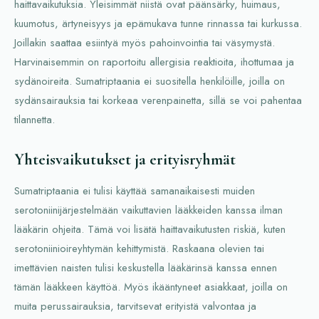
haittavaikutuksia. Yleisimmät niistä ovat päänsärky, huimaus,
kuumotus, ärtyneisyys ja epämukava tunne rinnassa tai kurkussa.
Joillakin saattaa esiintyä myös pahoinvointia tai väsymystä.
Harvinaisemmin on raportoitu allergisia reaktioita, ihottumaa ja
sydänoireita. Sumatriptaania ei suositella henkilöille, joilla on
sydänsairauksia tai korkeaa verenpainetta, sillä se voi pahentaa
tilannetta.
Yhteisvaikutukset ja erityisryhmät
Sumatriptaania ei tulisi käyttää samanaikaisesti muiden
serotoniinijärjestelmään vaikuttavien lääkkeiden kanssa ilman
lääkärin ohjeita. Tämä voi lisätä haittavaikutusten riskiä, kuten
serotoniinioireyhtymän kehittymistä. Raskaana olevien tai
imettävien naisten tulisi keskustella lääkärinsä kanssa ennen
tämän lääkkeen käyttöä. Myös ikääntyneet asiakkaat, joilla on
muita perussairauksia, tarvitsevat erityistä valvontaa ja