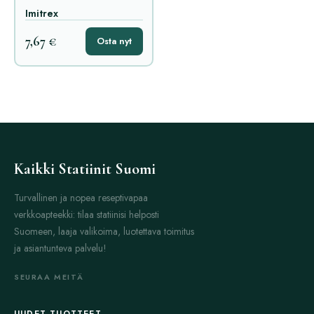
Imitrex
7,67 €
Osta nyt
Kaikki Statiinit Suomi
Turvallinen ja nopea reseptivapaa
verkkoapteekki: tilaa statiinisi helposti
Suomeen, laaja valikoima, luotettava toimitus
ja asiantunteva palvelu!
SEURAA MEITÄ
UUDET TUOTTEET