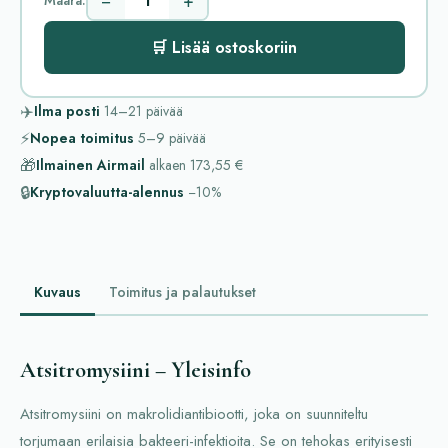
−
+
Määrä:
🛒 Lisää ostoskoriin
✈️
Ilma posti
14–21
päivää
⚡
Nopea toimitus
5–9
päivää
🎁
Ilmainen Airmail
alkaen
173,55 €
🔒
Kryptovaluutta-alennus
−10%
Kuvaus
Toimitus ja palautukset
Atsitromysiini – Yleisinfo
Atsitromysiini on makrolidiantibiootti, joka on suunniteltu
torjumaan erilaisia bakteeri-infektioita. Se on tehokas erityisesti