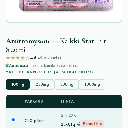
Atsitromysiini — Kaikki Statiinit
Suomi
★★★★☆
4.5
(49
Arvostelut
)
Varastossa
— valmis toimitettavaksi tänään
VALITSE ANNOSTUS JA PAKKAUSKOKO
100mg
250mg
500mg
1000mg
PAKKAUS
HINTA
247,23 €
270 pillerit
210,14 €
Paras hinta