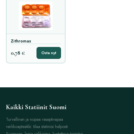
Zithromax
0,78 €
Osta nyt
Kaikki Statiinit Suomi
Turvallinen ja nopea reseptivapaa
verkkoapteekki: tilaa statiinisi helposti
Suomeen, laaja valikoima, luotettava toimitus