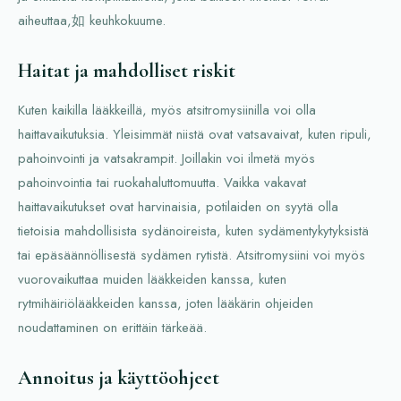
aiheuttaa,如 keuhkokuume.
Haitat ja mahdolliset riskit
Kuten kaikilla lääkkeillä, myös atsitromysiinilla voi olla
haittavaikutuksia. Yleisimmät niistä ovat vatsavaivat, kuten ripuli,
pahoinvointi ja vatsakrampit. Joillakin voi ilmetä myös
pahoinvointia tai ruokahaluttomuutta. Vaikka vakavat
haittavaikutukset ovat harvinaisia, potilaiden on syytä olla
tietoisia mahdollisista sydänoireista, kuten sydämentykytyksistä
tai epäsäännöllisestä sydämen rytistä. Atsitromysiini voi myös
vuorovaikuttaa muiden lääkkeiden kanssa, kuten
rytmihäiriölääkkeiden kanssa, joten lääkärin ohjeiden
noudattaminen on erittäin tärkeää.
Annoitus ja käyttöohjeet