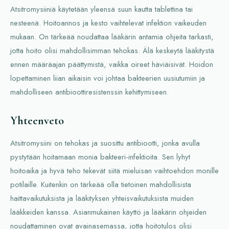
Atsitromysiiniä käytetään yleensä suun kautta tablettina tai
nesteenä. Hoitoannos ja kesto vaihtelevat infektion vaikeuden
mukaan. On tärkeää noudattaa lääkärin antamia ohjeita tarkasti,
jotta hoito olisi mahdollisimman tehokas. Älä keskeytä lääkitystä
ennen määräajan päättymistä, vaikka oireet häviäisivät. Hoidon
lopettaminen liian aikaisin voi johtaa bakteerien uusiutumiin ja
mahdolliseen antibioottiresistenssin kehittymiseen.
Yhteenveto
Atsitromysiini on tehokas ja suosittu antibiootti, jonka avulla
pystytään hoitamaan monia bakteeri-infektioita. Sen lyhyt
hoitoaika ja hyvä teho tekevät siitä mieluisan vaihtoehdon monille
potilaille. Kuitenkin on tärkeää olla tietoinen mahdollisista
haittavaikutuksista ja lääkityksen yhteisvaikutuksista muiden
lääkkeiden kanssa. Asianmukainen käyttö ja lääkärin ohjeiden
noudattaminen ovat avainasemassa, jotta hoitotulos olisi