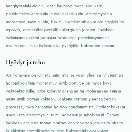
hengitystieinfektioihin, kuten keuhkoputkentulehduksiin,
poskiontelotulehduksiin ja nielutulehduksiin. Atsitromysiiniä
määrätään usein silloin, kun muut antibiootit eivät ole sopivia tai
tepsiviä, esimerkiksi penisilliiniallergiasta johtuen. Lääkkeen
vaikutusmekanismi perustuu bakteerien proteiinisynteesin
estämiseen, mikä hidastaa tai pysäyttää bakteerien kasvun.
Hyödyt ja teho
Atsitromysiini on tunnettu siitä, että se vaatii yleensä lyhyemmän
hoitojakson kuin monet muut antibiootit. Se on myös hyvä
vaihtoehto niille, jotka kokevat allergiaa tai intoleranssia tiettyjä
muita antibiootteja kohtaan. Lääkettä otetaan yleensä kerran
päivässä, mikä helpottaa hoidon noudattamista. Potilaat kokevat
usein, että atsitromysiini toimii nopeasti ja tehokkaasti. Tämän
lääkkeen ansiosta monet potilaat voivat välttää jatkuneita oireita
ja ehkäistä komplikaatioita, joita bakteeri-infektiot voivat