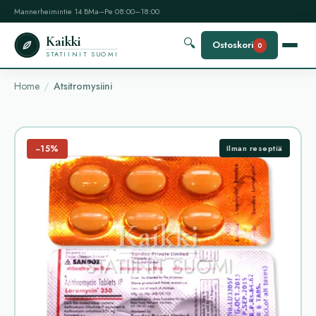
Mannerheimintie 14 B
Ma–Pe 08:00–18:00
Kaikki
🔍
Ostoskori
0
STATIINIT SUOMI
Home
Atsitromysiini
−15%
Ilman reseptiä