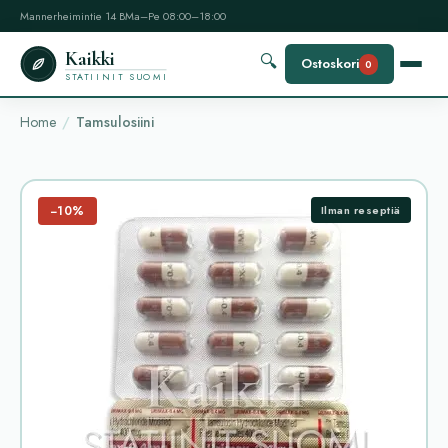
Mannerheimintie 14 B
Ma–Pe 08:00–18:00
Kaikki
🔍
Ostoskori
0
STATIINIT SUOMI
Home
Tamsulosiini
−10%
Ilman reseptiä