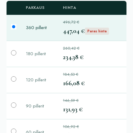
PAKKAUS
HINTA
496,72 €
360 pillerit
447,04 €
Paras hinta
260,42 €
180 pillerit
234,38 €
184,53 €
120 pillerit
166,08 €
146,59 €
90 pillerit
131,93 €
106,92 €
60 pillerit