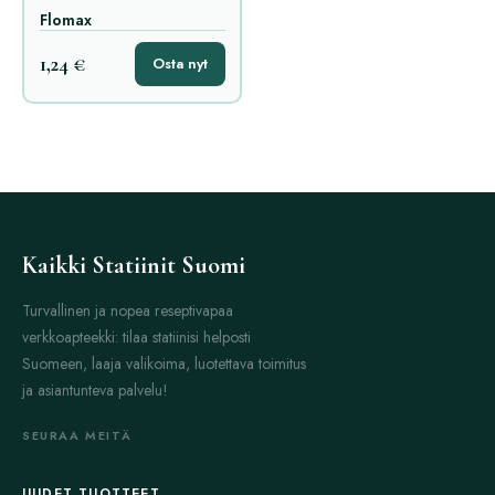
Flomax
1,24 €
Osta nyt
Kaikki Statiinit Suomi
Turvallinen ja nopea reseptivapaa
verkkoapteekki: tilaa statiinisi helposti
Suomeen, laaja valikoima, luotettava toimitus
ja asiantunteva palvelu!
SEURAA MEITÄ
UUDET TUOTTEET