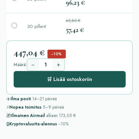
96,23 €
63,80 €
30 pillerit
57,42 €
447,04 €
−10%
−
+
Määrä:
🛒 Lisää ostoskoriin
✈️
Ilma posti
14–21
päivää
⚡
Nopea toimitus
5–9
päivää
🎁
Ilmainen Airmail
alkaen
173,05 €
🔒
Kryptovaluutta-alennus
−10%