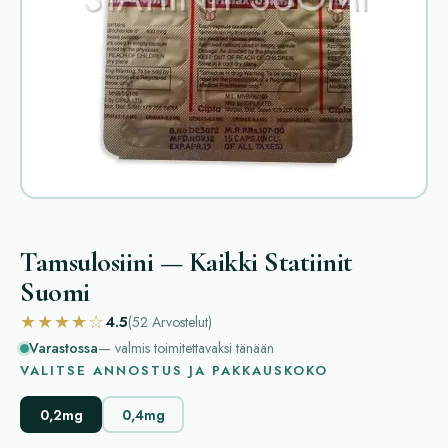
Tamsulosiini — Kaikki Statiinit
Suomi
★★★★☆
4.5
(52
Arvostelut
)
Varastossa
— valmis toimitettavaksi tänään
VALITSE ANNOSTUS JA PAKKAUSKOKO
0,2mg
0,4mg