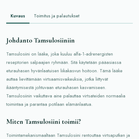
Kuvaus
Toimitus ja palautukset
Johdanto Tamsulosiiniin
Tamsulosiini on lääke, joka kuuluu alfa-1-adrenergisten
reseptorien salpaajien ryhmään. Sitä käytetään pääasiassa
eturauhasen hyvänlaatuisen liikakasvun hoitoon. Tämä lääke
auttaa lievittämään virtsaamisvaikeuksia, jotka liittyvät
ikääntymisestä johtuvaan eturauhasen kasvamiseen.
Tamsulosiinin vaikuttava aine palauttaa virtsateiden normaalia
toimintaa ja parantaa potilaan elämänlaatua.
Miten Tamsulosiini toimii?
Toimintamekanismaaltaan Tamsulosiini rentouttaa virtsaputken ja