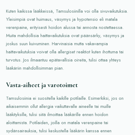
Kuten kaikissa lääkkeissä, Tamsulosiinilla voi olla sivuvaikutuksia.
Yleisimpiä ovat huimaus, väsymys ja hypotensio eli matala
verenpaine, erityisesti hoidon alussa tai annosta nostettaessa.
Muita mahdollisia haittavaikutuksia ovat päänsärky, väsymys ja
joskus suun kuivuminen. Harvinaisia mutta vakavampia
haittavaikutuksia voivat olla allergiset reaktiot kuten ihottuma tai
turvotus. Jos ilmaantuu epätavallisia oireita, tulisi ottaa yhteys
lääkäriin mahdollisimman pian.
Vasta-aiheet ja varotoimet
Tamsulosiinia ei suositella kaikille potilaille. Esimerkiksi, jos on
aikaisemmin ollut allergia vaikuttavalle aineelle tai muille
lääkityksille, tulisi siitä ilmoittaa lääkärille ennen hoidon
aloittamista. Potilaiden, joilla on matala verenpaine tai
sydänsairauksia, tulisi keskustella lääkärin kanssa ennen