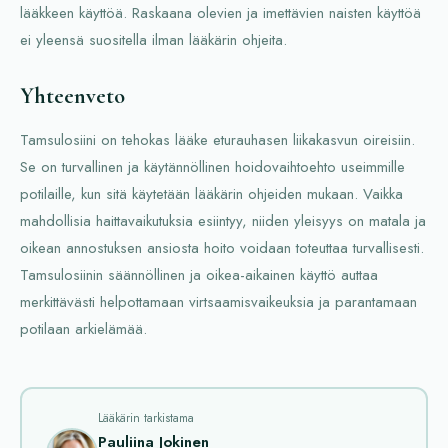
lääkkeen käyttöä. Raskaana olevien ja imettävien naisten käyttöä
ei yleensä suositella ilman lääkärin ohjeita.
Yhteenveto
Tamsulosiini on tehokas lääke eturauhasen liikakasvun oireisiin.
Se on turvallinen ja käytännöllinen hoidovaihtoehto useimmille
potilaille, kun sitä käytetään lääkärin ohjeiden mukaan. Vaikka
mahdollisia haittavaikutuksia esiintyy, niiden yleisyys on matala ja
oikean annostuksen ansiosta hoito voidaan toteuttaa turvallisesti.
Tamsulosiinin säännöllinen ja oikea-aikainen käyttö auttaa
merkittävästi helpottamaan virtsaamisvaikeuksia ja parantamaan
potilaan arkielämää.
Lääkärin tarkistama
Pauliina Jokinen