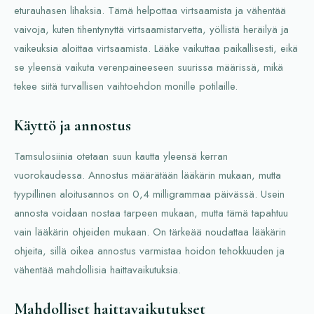
eturauhasen lihaksia. Tämä helpottaa virtsaamista ja vähentää
vaivoja, kuten tihentynyttä virtsaamistarvetta, yöllistä heräilyä ja
vaikeuksia aloittaa virtsaamista. Lääke vaikuttaa paikallisesti, eikä
se yleensä vaikuta verenpaineeseen suurissa määrissä, mikä
tekee siitä turvallisen vaihtoehdon monille potilaille.
Käyttö ja annostus
Tamsulosiinia otetaan suun kautta yleensä kerran
vuorokaudessa. Annostus määrätään lääkärin mukaan, mutta
tyypillinen aloitusannos on 0,4 milligrammaa päivässä. Usein
annosta voidaan nostaa tarpeen mukaan, mutta tämä tapahtuu
vain lääkärin ohjeiden mukaan. On tärkeää noudattaa lääkärin
ohjeita, sillä oikea annostus varmistaa hoidon tehokkuuden ja
vähentää mahdollisia haittavaikutuksia.
Mahdolliset haittavaikutukset