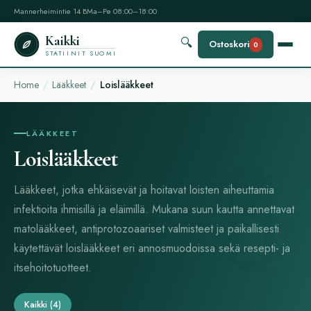
Mannerheimintie 14 B
Ma–Pe 08:00–18:00
Kaikki
🔍
Ostoskori
0
STATIINIT SUOMI
Home
Lääkkeet
Loislääkkeet
LÄÄKKEET
Loislääkkeet
Lääkkeet, jotka ehkäisevät ja hoitavat loisten aiheuttamia
infektioita ihmisillä ja eläimillä. Mukana suun kautta annettavat
matolääkkeet, antiprotozoaariset valmisteet ja paikallisesti
käytettävät loislääkkeet eri annosmuodoissa sekä resepti- ja
itsehoitotuotteet.
Kaikki
(4)