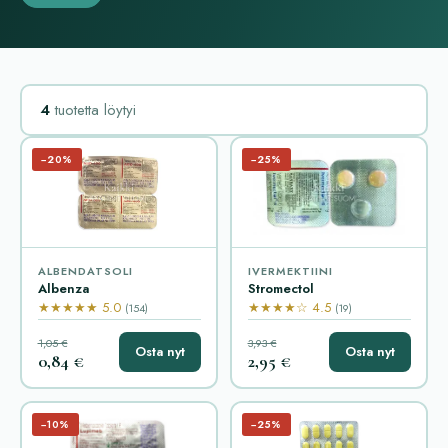
4
tuotetta löytyi
−20%
−25%
ALBENDATSOLI
IVERMEKTIINI
Albenza
Stromectol
★★★★★ 5.0
★★★★☆ 4.5
(154)
(19)
1,05 €
3,93 €
Osta nyt
Osta nyt
0,84 €
2,95 €
−10%
−25%