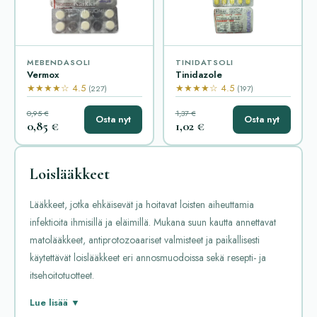
MEBENDASOLI
TINIDATSOLI
Vermox
Tinidazole
★★★★☆ 4.5
★★★★☆ 4.5
(227)
(197)
0,95 €
1,37 €
Osta nyt
Osta nyt
0,85 €
1,02 €
Loislääkkeet
Lääkkeet, jotka ehkäisevät ja hoitavat loisten aiheuttamia
infektioita ihmisillä ja eläimillä. Mukana suun kautta annettavat
matolääkkeet, antiprotozoaariset valmisteet ja paikallisesti
käytettävät loislääkkeet eri annosmuodoissa sekä resepti- ja
itsehoitotuotteet.
Loislääkkeet tarkoittavat lääkkeitä, joiden vaikutus kohdistuu
Lue lisää ▼