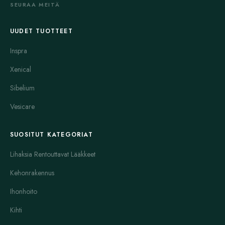
SEURAA MEITÄ
annostelumuotoja, kuten tabletti‑ ja liuospakkauksia sekä
paikallisesti käytettäviä valmisteita. Tunnettuja esimerkkejä
UUDET TUOTTEET
vaikuttavista aineista ovat albendatsoli ja mebendatsoli, joita
käytetään usein suoliston loisten hoidossa, sekä pratsikvanteli ja
Inspra
ivermektiini, jotka kuuluvat laajempaan loisspektriin. Tinidatsoli
Xenical
edustaa ryhmää, joka tehoaa tyypillisesti alkueläimiin ja tiettyihin
anaerobisiin taudinaiheuttajiin. Näiden lääkkeiden keskeiset erot
Sibelium
liittyvät muun muassa toimintamekanismiin, annostukseen ja
Vesicare
kohdespecies‑alueeseen.
Turvallisuusnäkökohdat ovat merkittäviä, koska loislääkkeet
SUOSITUT KATEGORIAT
voivat aiheuttaa haittavaikutuksia ja niiden sopivuus voi vaihdella
Lihaksia Rentouttavat Lääkkeet
raskauden, imetyksen ja tiettyjen sairauksien yhteydessä. Osa
valmisteista on reseptilääkkeitä, ja käyttöä ohjataan
Kehonrakennus
ammattilaisen arvioin nojalla; myös yhteisvaikutukset muiden
Ihonhoito
lääkkeiden kanssa ovat otettava huomioon. Hoitoa
suunniteltaessa arvioidaan aina potilaan tiedossa olevat
Kihti
sairaudet, käytössä olevat muut lääkkeet ja mahdolliset allergiat,