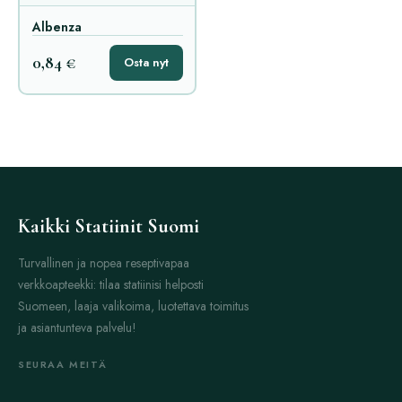
Albenza
0,84 €
Osta nyt
Kaikki Statiinit Suomi
Turvallinen ja nopea reseptivapaa
verkkoapteekki: tilaa statiinisi helposti
Suomeen, laaja valikoima, luotettava toimitus
ja asiantunteva palvelu!
SEURAA MEITÄ