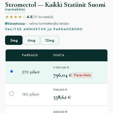
Stromectol — Kaikki Statiinit Suomi
Ivermektiini
★★★★☆
4.5
(19
Arvostelut
)
Varastossa
— valmis toimitettavaksi tänään
VALITSE ANNOSTUS JA PAKKAUSKOKO
3mg
6mg
12mg
PAKKAUS
HINTA
1 061,38 €
270 pillerit
796,04 €
Paras hinta
744,82 €
180 pillerit
558,62 €
620,68 €