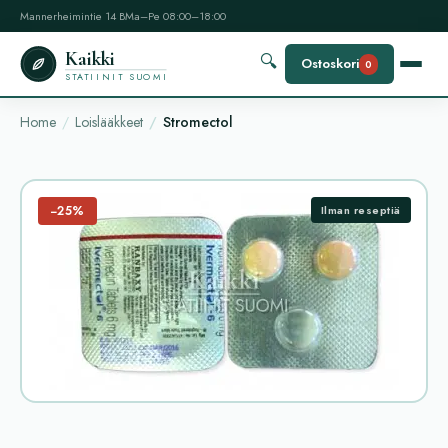
Mannerheimintie 14 B
Ma–Pe 08:00–18:00
Kaikki
🔍
Ostoskori
0
STATIINIT SUOMI
Home
Loislääkkeet
Stromectol
−25%
Ilman reseptiä