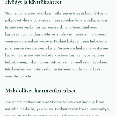
Hyödyt ja käyttökohteet
Stromectol tarjoaa tehokkaan ratkaisun erityisesti loisinfektioihin,
jotka ovat yleisiä Suomessa maaseutualueilla ja alueilla, joissa
hyönteisten vuoksi on suurempi riski tartuntaan. Lääkkeen
käytössä huomioidaan, että se ei ole vain oireiden hoitokeino
vaan myös ennaltaehkäisevä. Potilaat kokevat usein helpotusta
jo ensimmäisten päivien aikana. Suomessa lääkärintarkastuksen
kautta määrättynä tätä lääkettä voidaan käyttää myös muuhun
tarkoitukseen, mikäli lääkäri katsoo sen tarpeelliseksi. Lääkkeen
tehokkuuden varmistamiseksi on tärkeää noudattaa tarkasti
annosteluohjeita.
Mahdolliset haittavaikutukset
Yleisimmät haittavaikutukset Stromectolista ovat lieviä ja kuten
muillakin lääkkeillä, yksilöllisiä. Potilaat voivat kokea päänsärkyä,
väsymystä tai lievää vatsavaivaa. Vähemmän yleisiä ovat