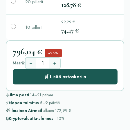
20 pillerit
128,78 €
99,29 €
10 pillerit
74,47 €
796,04 €
−25%
−
+
Määrä:
🛒 Lisää ostoskoriin
✈️
Ilma posti
14–21
päivää
⚡
Nopea toimitus
5–9
päivää
🎁
Ilmainen Airmail
alkaen
172,99 €
🔒
Kryptovaluutta-alennus
−10%