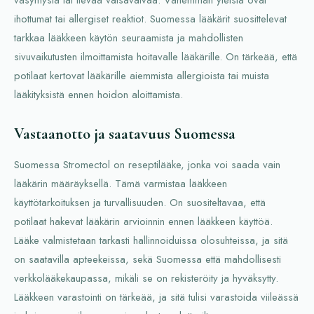
ihottumat tai allergiset reaktiot. Suomessa lääkärit suosittelevat
tarkkaa lääkkeen käytön seuraamista ja mahdollisten
sivuvaikutusten ilmoittamista hoitavalle lääkärille. On tärkeää, että
potilaat kertovat lääkärille aiemmista allergioista tai muista
lääkityksistä ennen hoidon aloittamista.
Vastaanotto ja saatavuus Suomessa
Suomessa Stromectol on reseptilääke, jonka voi saada vain
lääkärin määräyksellä. Tämä varmistaa lääkkeen
käyttötarkoituksen ja turvallisuuden. On suositeltavaa, että
potilaat hakevat lääkärin arvioinnin ennen lääkkeen käyttöä.
Lääke valmistetaan tarkasti hallinnoiduissa olosuhteissa, ja sitä
on saatavilla apteekeissa, sekä Suomessa että mahdollisesti
verkkolääkekaupassa, mikäli se on rekisteröity ja hyväksytty.
Lääkkeen varastointi on tärkeää, ja sitä tulisi varastoida viileässä