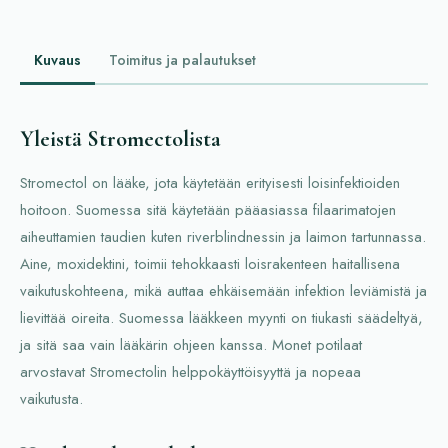
Kuvaus
Toimitus ja palautukset
Yleistä Stromectolista
Stromectol on lääke, jota käytetään erityisesti loisinfektioiden
hoitoon. Suomessa sitä käytetään pääasiassa filaarimatojen
aiheuttamien taudien kuten riverblindnessin ja laimon tartunnassa.
Aine, moxidektini, toimii tehokkaasti loisrakenteen haitallisena
vaikutuskohteena, mikä auttaa ehkäisemään infektion leviämistä ja
lievittää oireita. Suomessa lääkkeen myynti on tiukasti säädeltyä,
ja sitä saa vain lääkärin ohjeen kanssa. Monet potilaat
arvostavat Stromectolin helppokäyttöisyyttä ja nopeaa
vaikutusta.