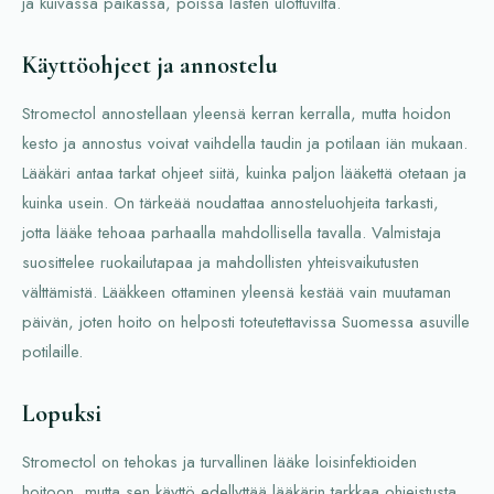
ja kuivassa paikassa, poissa lasten ulottuvilta.
Käyttöohjeet ja annostelu
Stromectol annostellaan yleensä kerran kerralla, mutta hoidon
kesto ja annostus voivat vaihdella taudin ja potilaan iän mukaan.
Lääkäri antaa tarkat ohjeet siitä, kuinka paljon lääkettä otetaan ja
kuinka usein. On tärkeää noudattaa annosteluohjeita tarkasti,
jotta lääke tehoaa parhaalla mahdollisella tavalla. Valmistaja
suosittelee ruokailutapaa ja mahdollisten yhteisvaikutusten
välttämistä. Lääkkeen ottaminen yleensä kestää vain muutaman
päivän, joten hoito on helposti toteutettavissa Suomessa asuville
potilaille.
Lopuksi
Stromectol on tehokas ja turvallinen lääke loisinfektioiden
hoitoon, mutta sen käyttö edellyttää lääkärin tarkkaa ohjeistusta.