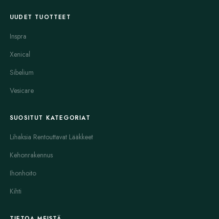
UUDET TUOTTEET
Inspra
Xenical
Sibelium
Vesicare
SUOSITUT KATEGORIAT
Lihaksia Rentouttavat Lääkkeet
Kehonrakennus
Ihonhoito
Kihti
TIETOA MEISTÄ