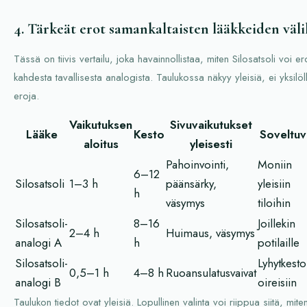
4. Tärkeät erot samankaltaisten lääkkeiden väli
Tässä on tiivis vertailu, joka havainnollistaa, miten Silosatsoli voi er
kahdesta tavallisesta analogista. Taulukossa näkyy yleisiä, ei yksilöll
eroja.
Vaikutuksen
Sivuvaikutukset
Lääke
Kesto
Soveltuv
aloitus
yleisesti
Pahoinvointi,
Moniin
6–12
Silosatsoli
1–3 h
päänsärky,
yleisiin
h
väsymys
tiloihin
Silosatsoli-
8–16
Joillekin
2–4 h
Huimaus, väsymys
analogi A
h
potilaille
Silosatsoli-
Lyhytkesto
0,5–1 h
4–8 h
Ruoansulatusvaivat
analogi B
oireisiin
Taulukon tiedot ovat yleisiä. Lopullinen valinta voi riippua siitä, mite