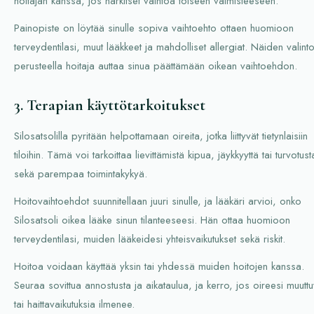
hoitajan kanssa, jos harkitset vaihtoa toiseen valmisteeseen.
Painopiste on löytää sinulle sopiva vaihtoehto ottaen huomioon
terveydentilasi, muut lääkkeet ja mahdolliset allergiat. Näiden valint
perusteella hoitaja auttaa sinua päättämään oikean vaihtoehdon.
3. Terapian käyttötarkoitukset
Silosatsolilla pyritään helpottamaan oireita, jotka liittyvät tietynlaisiin
tiloihin. Tämä voi tarkoittaa lievittämistä kipua, jäykkyyttä tai turvotust
sekä parempaa toimintakykyä.
Hoitovaihtoehdot suunnitellaan juuri sinulle, ja lääkäri arvioi, onko
Silosatsoli oikea lääke sinun tilanteeseesi. Hän ottaa huomioon
terveydentilasi, muiden lääkeidesi yhteisvaikutukset sekä riskit.
Hoitoa voidaan käyttää yksin tai yhdessä muiden hoitojen kanssa.
Seuraa sovittua annostusta ja aikataulua, ja kerro, jos oireesi muuttu
tai haittavaikutuksia ilmenee.