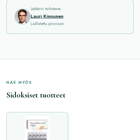
Lääkärin tarkistama
Lauri Kinnunen
Laillistettu proviisori
NÄE MYÖS
Sidoksiset tuotteet