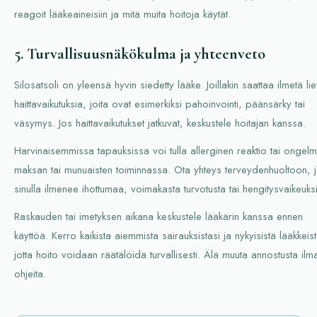
reagoit lääkeaineisiin ja mitä muita hoitoja käytät.
5. Turvallisuusnäkökulma ja yhteenveto
Silosatsoli on yleensä hyvin siedetty lääke. Joillakin saattaa ilmetä lie
haittavaikutuksia, joita ovat esimerkiksi pahoinvointi, päänsärky tai
väsymys. Jos haittavaikutukset jatkuvat, keskustele hoitajan kanssa.
Harvinaisemmissa tapauksissa voi tulla allerginen reaktio tai ongelm
maksan tai munuaisten toiminnassa. Ota yhteys terveydenhuoltoon, 
sinulla ilmenee ihottumaa, voimakasta turvotusta tai hengitysvaikeuks
Raskauden tai imetyksen aikana keskustele lääkärin kanssa ennen
käyttöä. Kerro kaikista aiemmista sairauksistasi ja nykyisistä lääkkeist
jotta hoito voidaan räätälöidä turvallisesti. Älä muuta annostusta ilm
ohjeita.