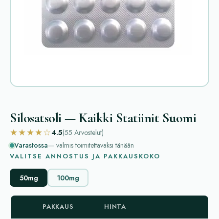
Silosatsoli — Kaikki Statiinit Suomi
★★★★☆
4.5
(55
Arvostelut
)
Varastossa
— valmis toimitettavaksi tänään
VALITSE ANNOSTUS JA PAKKAUSKOKO
50mg
100mg
PAKKAUS
HINTA