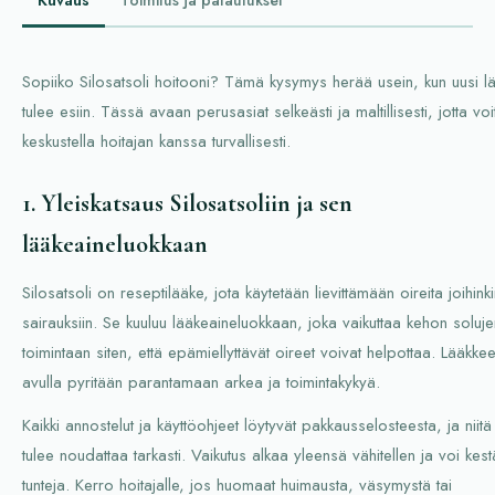
Kuvaus
Toimitus ja palautukset
Sopiiko Silosatsoli hoitooni? Tämä kysymys herää usein, kun uusi l
tulee esiin. Tässä avaan perusasiat selkeästi ja maltillisesti, jotta voi
keskustella hoitajan kanssa turvallisesti.
1. Yleiskatsaus Silosatsoliin ja sen
lääkeaineluokkaan
Silosatsoli on reseptilääke, jota käytetään lievittämään oireita joihink
sairauksiin. Se kuuluu lääkeaineluokkaan, joka vaikuttaa kehon soluje
toimintaan siten, että epämiellyttävät oireet voivat helpottaa. Lääkke
avulla pyritään parantamaan arkea ja toimintakykyä.
Kaikki annostelut ja käyttöohjeet löytyvät pakkausselosteesta, ja niitä
tulee noudattaa tarkasti. Vaikutus alkaa yleensä vähitellen ja voi kes
tunteja. Kerro hoitajalle, jos huomaat huimausta, väsymystä tai