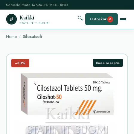
Mannerheimintie 14 B
Ma–Pe 08:00–18:00
Kaikki
🔍
Ostoskori
0
STATIINIT SUOMI
Home
Silosatsoli
−30%
Ilman reseptiä