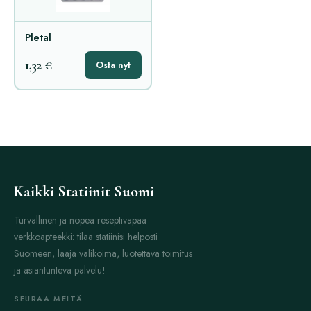
Pletal
1,32 €
Osta nyt
Kaikki Statiinit Suomi
Turvallinen ja nopea reseptivapaa
verkkoapteekki: tilaa statiinisi helposti
Suomeen, laaja valikoima, luotettava toimitus
ja asiantunteva palvelu!
SEURAA MEITÄ