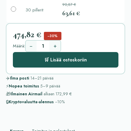
90,87 €
30 pillerit
63,61 €
474,82 €
−30%
−
+
Määrä:
🛒 Lisää ostoskoriin
✈️
Ilma posti
14–21
päivää
⚡
Nopea toimitus
5–9
päivää
🎁
Ilmainen Airmail
alkaen
172,99 €
🔒
Kryptovaluutta-alennus
−10%