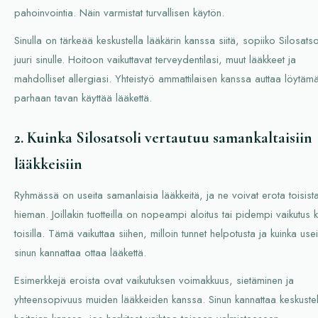
pahoinvointia. Näin varmistat turvallisen käytön.
Sinulla on tärkeää keskustella lääkärin kanssa siitä, sopiiko Silosatso
juuri sinulle. Hoitoon vaikuttavat terveydentilasi, muut lääkkeet ja
mahdolliset allergiasi. Yhteistyö ammattilaisen kanssa auttaa löytäm
parhaan tavan käyttää lääkettä.
2. Kuinka Silosatsoli vertautuu samankaltaisiin
lääkkeisiin
Ryhmässä on useita samanlaisia lääkkeitä, ja ne voivat erota toisist
hieman. Joillakin tuotteilla on nopeampi aloitus tai pidempi vaikutus k
toisilla. Tämä vaikuttaa siihen, milloin tunnet helpotusta ja kuinka use
sinun kannattaa ottaa lääkettä.
Esimerkkejä eroista ovat vaikutuksen voimakkuus, sietäminen ja
yhteensopivuus muiden lääkkeiden kanssa. Sinun kannattaa keskustel