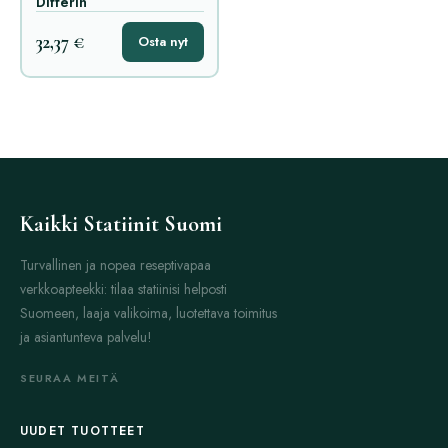
Differin
32,37 €
Osta nyt
Kaikki Statiinit Suomi
Turvallinen ja nopea reseptivapaa
verkkoapteekki: tilaa statiinisi helposti
Suomeen, laaja valikoima, luotettava toimitus
ja asiantunteva palvelu!
SEURAA MEITÄ
UUDET TUOTTEET