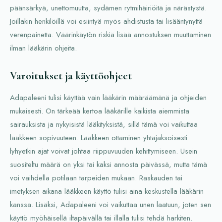
päänsärkyä, unettomuutta, sydämen rytmihäiriöitä ja närästystä.
Joillakin henkilöillä voi esiintyä myös ahdistusta tai lisääntynyttä
verenpainetta. Väärinkäytön riskiä lisää annostuksen muuttaminen
ilman lääkärin ohjeita.
Varoitukset ja käyttöohjeet
Adapaleeni tulisi käyttää vain lääkärin määräämänä ja ohjeiden
mukaisesti. On tärkeää kertoa lääkärille kaikista aiemmista
sairauksista ja nykyisistä lääkityksistä, sillä tämä voi vaikuttaa
lääkkeen sopivuuteen. Lääkkeen ottaminen yhtäjaksoisesti
lyhyetkin ajat voivat johtaa riippuvuuden kehittymiseen. Usein
suositeltu määrä on yksi tai kaksi annosta päivässä, mutta tämä
voi vaihdella potilaan tarpeiden mukaan. Raskauden tai
imetyksen aikana lääkkeen käyttö tulisi aina keskustella lääkärin
kanssa. Lisäksi, Adapaleeni voi vaikuttaa unen laatuun, joten sen
käyttö myöhäisellä iltapäivällä tai illalla tulisi tehdä harkiten.