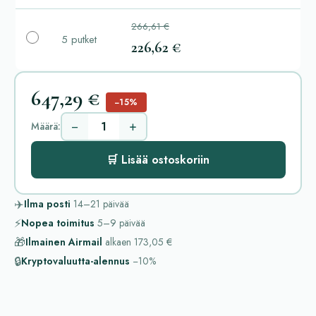
266,61 €
5 putket
226,62 €
647,29 €
−15%
−
+
Määrä:
🛒 Lisää ostoskoriin
✈️
Ilma posti
14–21
päivää
⚡
Nopea toimitus
5–9
päivää
🎁
Ilmainen Airmail
alkaen
173,05 €
🔒
Kryptovaluutta-alennus
−10%