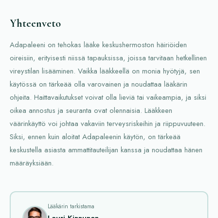
Yhteenveto
Adapaleeni on tehokas lääke keskushermoston häiriöiden
oireisiin, erityisesti niissä tapauksissa, joissa tarvitaan hetkellinen
vireystilan lisääminen. Vaikka lääkkeellä on monia hyötyjä, sen
käytössä on tärkeää olla varovainen ja noudattaa lääkärin
ohjeita. Haittavaikutukset voivat olla lieviä tai vaikeampia, ja siksi
oikea annostus ja seuranta ovat olennaisia. Lääkkeen
väärinkäyttö voi johtaa vakaviin terveysriskeihin ja riippuvuuteen.
Siksi, ennen kuin aloitat Adapaleenin käytön, on tärkeää
keskustella asiasta ammattitauteilijan kanssa ja noudattaa hänen
määräyksiään.
Lääkärin tarkistama