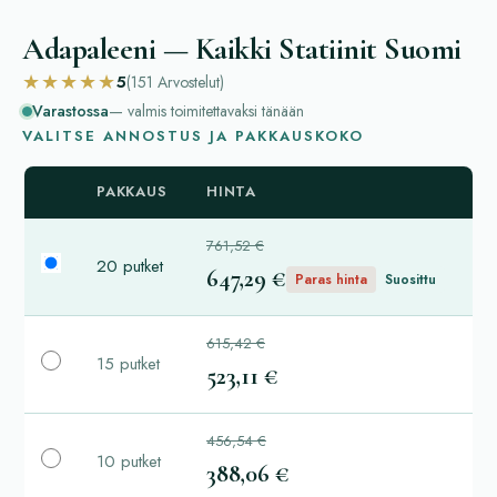
Adapaleeni — Kaikki Statiinit Suomi
★★★★★
5
(151
Arvostelut
)
Varastossa
— valmis toimitettavaksi tänään
VALITSE ANNOSTUS JA PAKKAUSKOKO
PAKKAUS
HINTA
761,52 €
20 putket
647,29 €
Paras hinta
Suosittu
615,42 €
15 putket
523,11 €
456,54 €
10 putket
388,06 €