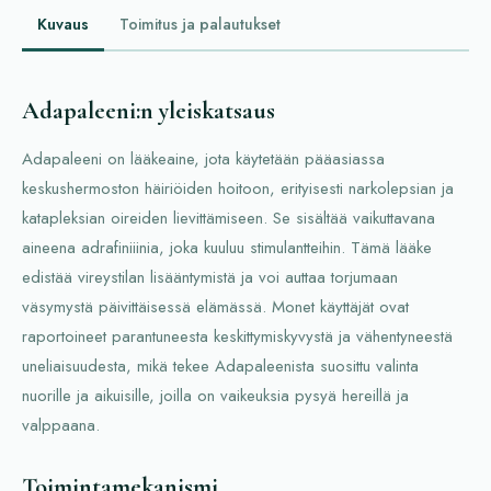
Kuvaus
Toimitus ja palautukset
Adapaleeni:n yleiskatsaus
Adapaleeni on lääkeaine, jota käytetään pääasiassa
keskushermoston häiriöiden hoitoon, erityisesti narkolepsian ja
katapleksian oireiden lievittämiseen. Se sisältää vaikuttavana
aineena adrafiniiinia, joka kuuluu stimulantteihin. Tämä lääke
edistää vireystilan lisääntymistä ja voi auttaa torjumaan
väsymystä päivittäisessä elämässä. Monet käyttäjät ovat
raportoineet parantuneesta keskittymiskyvystä ja vähentyneestä
uneliaisuudesta, mikä tekee Adapaleenista suosittu valinta
nuorille ja aikuisille, joilla on vaikeuksia pysyä hereillä ja
valppaana.
Toimintamekanismi