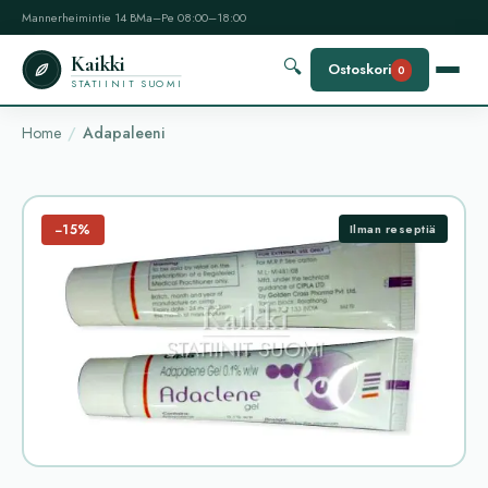
Mannerheimintie 14 B
Ma–Pe 08:00–18:00
Kaikki
🔍
Ostoskori
0
STATIINIT SUOMI
Home
Adapaleeni
−15%
Ilman reseptiä