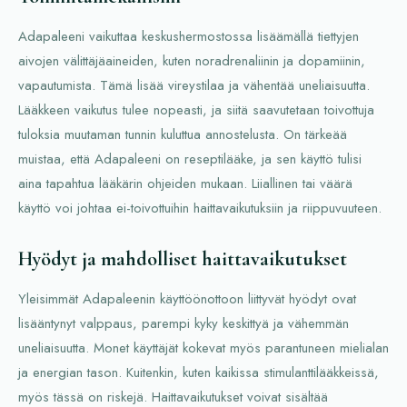
Adapaleeni vaikuttaa keskushermostossa lisäämällä tiettyjen
aivojen välittäjäaineiden, kuten noradrenaliinin ja dopamiinin,
vapautumista. Tämä lisää vireystilaa ja vähentää uneliaisuutta.
Lääkkeen vaikutus tulee nopeasti, ja siitä saavutetaan toivottuja
tuloksia muutaman tunnin kuluttua annostelusta. On tärkeää
muistaa, että Adapaleeni on reseptilääke, ja sen käyttö tulisi
aina tapahtua lääkärin ohjeiden mukaan. Liiallinen tai väärä
käyttö voi johtaa ei-toivottuihin haittavaikutuksiin ja riippuvuuteen.
Hyödyt ja mahdolliset haittavaikutukset
Yleisimmät Adapaleenin käyttöönottoon liittyvät hyödyt ovat
lisääntynyt valppaus, parempi kyky keskittyä ja vähemmän
uneliaisuutta. Monet käyttäjät kokevat myös parantuneen mielialan
ja energian tason. Kuitenkin, kuten kaikissa stimulanttilääkkeissä,
myös tässä on riskejä. Haittavaikutukset voivat sisältää