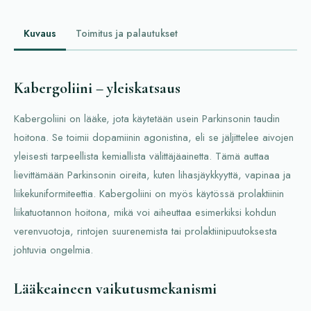
Kuvaus
Toimitus ja palautukset
Kabergoliini – yleiskatsaus
Kabergoliini on lääke, jota käytetään usein Parkinsonin taudin
hoitona. Se toimii dopamiinin agonistina, eli se jäljittelee aivojen
yleisesti tarpeellista kemiallista välittäjäainetta. Tämä auttaa
lievittämään Parkinsonin oireita, kuten lihasjäykkyyttä, vapinaa ja
liikekuniformiteettia. Kabergoliini on myös käytössä prolaktiinin
liikatuotannon hoitona, mikä voi aiheuttaa esimerkiksi kohdun
verenvuotoja, rintojen suurenemista tai prolaktiinipuutoksesta
johtuvia ongelmia.
Lääkeaineen vaikutusmekanismi