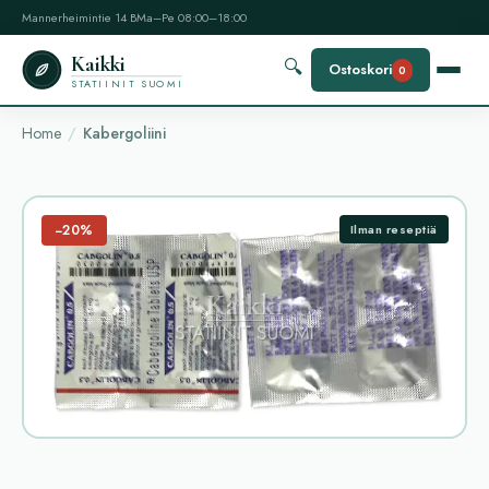
Mannerheimintie 14 B
Ma–Pe 08:00–18:00
Kaikki
🔍
Ostoskori
0
STATIINIT SUOMI
Home
Kabergoliini
−20%
Ilman reseptiä