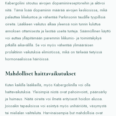
Kabergoliini sitoutuu aivojen dopamiinireseptoreihin ja aktivoi
niitä. Tämä lisää dopamiinin määrää aivojen keskiosissa, mikä
palauttaa liikekuntoa ja vähentää Parkinsonin taudille tyypillisiä
oireita. Lääkkeen vaikutus alkaa yleensä noin tunnin kuluttua
annoksen ottamisesta ja kestää useita tunteja. Säännöllinen käyttö
voi auttaa ylläpitämään paremmin liikkumis- ja toimintakykyä
pitkällä aikavälillä. Se voi myös vähentää ylimääräisen
prolaktiinin vaikutuksia elimistössä, mikä on tärkeää tietyissä
hormonaalisissa häiriöissä.
Mahdolliset haittavaikutukset
Kuten kaikilla lääkkeillä, myös Kabergoliinilla voi olla
haittavaikutuksia. Yleisimpiä niistä ovat pahoinvointi, päänsärky
ja huimaus. Näitä oireita voi ilmetä erityisesti hoidon alussa.
Joissakin tapauksissa voi esiintyä myös unihäiriöitä, väsymystä
tai mielialan vaihteluita. Harvinaisempia but mahdollisia ovat