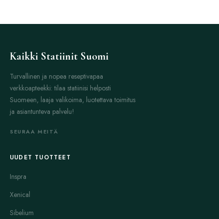
Kaikki Statiinit Suomi
Turvallinen ja nopea reseptivapaa
verkkoapteekki: tilaa statiinisi helposti
Suomeen, laaja valikoima, luotettava toimitus
ja asiantunteva palvelu!
SEURAA MEITÄ
UUDET TUOTTEET
Inspra
Xenical
Sibelium