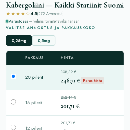
Kabergoliini — Kaikki Statiinit Suomi
★★★★☆
4.5
(272
Arvostelut
)
Varastossa
— valmis toimitettavaksi tänään
VALITSE ANNOSTUS JA PAKKAUSKOKO
0,25mg
0,5mg
PAKKAUS
HINTA
308,39 €
20 pillerit
246,71 €
Paras hinta
252,14 €
16 pillerit
201,71 €
201,71 €
12 pillerit