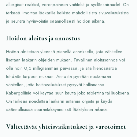
allergiset reaktiot, verenpaineen vaihtelut ja sydänsairaudet. On
tärkeää ilmoittaa lääkärille kaikista mahdollisista sivuvaikutuksista
ja seurata hyvinvointia säännöllisesti hoidon aikana.
Hoidon aloitus ja annostus
Hoitoa aloitetaan yleensä pienellä annoksella, jota vähitellen
lisätään lääkärin ohjeiden mukaan. Tavallinen aloitusannos voi
olla noin 0,5 milligrammaa päivässä, ja sitä hienosäätöä
tehdään tarpeen mukaan. Annosta pyritään nostamaan
vähitellen, jotta haittavaikutukset pysyvät hallinnassa.
Kabergoliinia voi käyttää suun kautta joko tablettina tai liuoksena.
On tärkeää noudattaa lääkärin antamia ohjeita ja käydä
säännöllisissä seurantakäynneissä lääkityksen aikana.
Vältettävät yhteisvaikutukset ja varotoimet