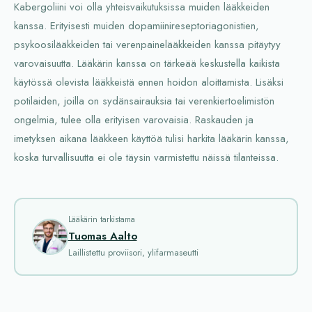
Kabergoliini voi olla yhteisvaikutuksissa muiden lääkkeiden
kanssa. Erityisesti muiden dopamiinireseptoriagonistien,
psykoosilääkkeiden tai verenpainelääkkeiden kanssa pitäytyy
varovaisuutta. Lääkärin kanssa on tärkeää keskustella kaikista
käytössä olevista lääkkeistä ennen hoidon aloittamista. Lisäksi
potilaiden, joilla on sydänsairauksia tai verenkiertoelimistön
ongelmia, tulee olla erityisen varovaisia. Raskauden ja
imetyksen aikana lääkkeen käyttöä tulisi harkita lääkärin kanssa,
koska turvallisuutta ei ole täysin varmistettu näissä tilanteissa.
Lääkärin tarkistama
Tuomas Aalto
Laillistettu proviisori, ylifarmaseutti