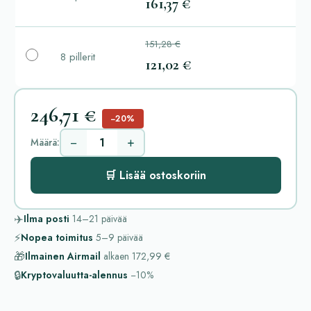
161,37 €
151,28 €
8 pillerit
121,02 €
246,71 €
−20%
−
+
Määrä:
🛒 Lisää ostoskoriin
✈️
Ilma posti
14–21
päivää
⚡
Nopea toimitus
5–9
päivää
🎁
Ilmainen Airmail
alkaen
172,99 €
🔒
Kryptovaluutta-alennus
−10%