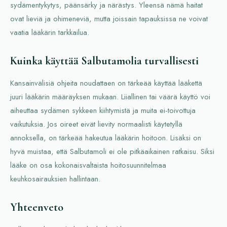
sydämentykytys, päänsärky ja närästys. Yleensä nämä haitat
ovat lieviä ja ohimeneviä, mutta joissain tapauksissa ne voivat
vaatia lääkärin tarkkailua.
Kuinka käyttää Salbutamolia turvallisesti
Kansainvälisiä ohjeita noudattaen on tärkeää käyttää lääkettä
juuri lääkärin määräyksen mukaan. Liiallinen tai väärä käyttö voi
aiheuttaa sydämen sykkeen kiihtymistä ja muita ei-toivottuja
vaikutuksia. Jos oireet eivät lievity normaalisti käytetyllä
annoksella, on tärkeää hakeutua lääkärin hoitoon. Lisäksi on
hyvä muistaa, että Salbutamoli ei ole pitkäaikainen ratkaisu. Siksi
lääke on osa kokonaisvaltaista hoitosuunnitelmaa
keuhkosairauksien hallintaan.
Yhteenveto