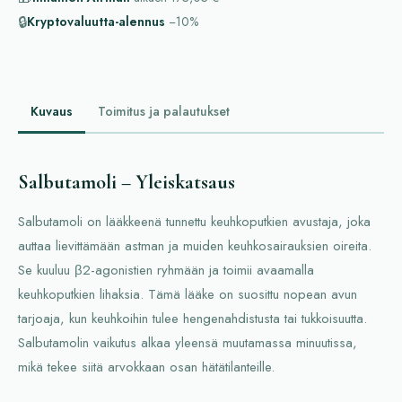
🔒
Kryptovaluutta-alennus
−10%
Kuvaus
Toimitus ja palautukset
Salbutamoli – Yleiskatsaus
Salbutamoli on lääkkeenä tunnettu keuhkoputkien avustaja, joka
auttaa lievittämään astman ja muiden keuhkosairauksien oireita.
Se kuuluu β2-agonistien ryhmään ja toimii avaamalla
keuhkoputkien lihaksia. Tämä lääke on suosittu nopean avun
tarjoaja, kun keuhkoihin tulee hengenahdistusta tai tukkoisuutta.
Salbutamolin vaikutus alkaa yleensä muutamassa minuutissa,
mikä tekee siitä arvokkaan osan hätätilanteille.