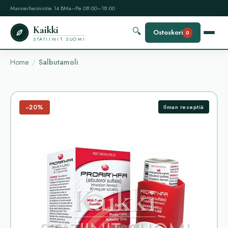
Mannerheimintie 14 B
Ma–Pe 08:00–18:00
Kaikki
🔍
Ostoskori
0
STATIINIT SUOMI
Home
Salbutamoli
−20%
Ilman reseptiä