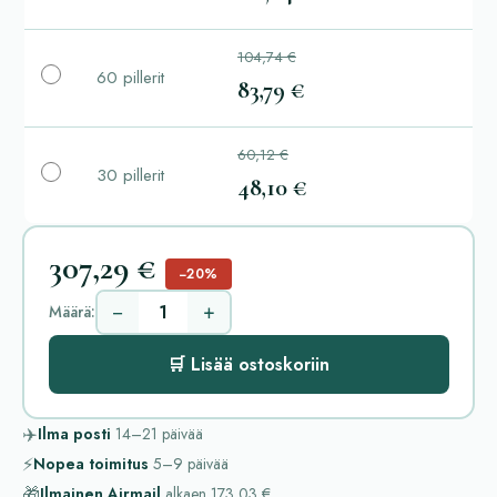
104,74 €
60 pillerit
83,79 €
60,12 €
30 pillerit
48,10 €
307,29 €
−20%
−
+
Määrä:
🛒 Lisää ostoskoriin
✈️
Ilma posti
14–21
päivää
⚡
Nopea toimitus
5–9
päivää
🎁
Ilmainen Airmail
alkaen
173,03 €