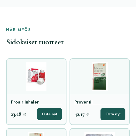
NÄE MYÖS
Sidoksiset tuotteet
Proair Inhaler
Proventil
23,28 €
42,17 €
Osta nyt
Osta nyt