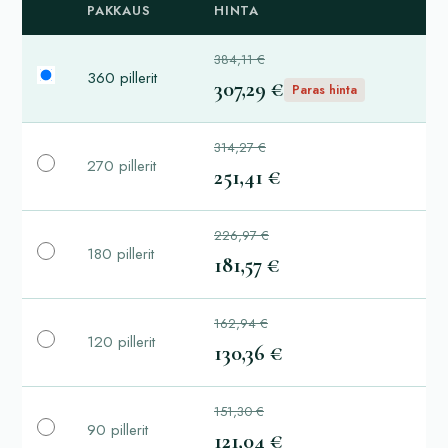
PAKKAUS
HINTA
384,11 €
360 pillerit
307,29 €
Paras hinta
314,27 €
270 pillerit
251,41 €
226,97 €
180 pillerit
181,57 €
162,94 €
120 pillerit
130,36 €
151,30 €
90 pillerit
121,04 €