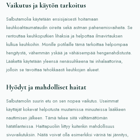
Vaikutus ja käytön tarkoitus
Salbutamolia käytetään ensisijaisesti hoitamaan
keuhkoahtaumataudin oireita sekä astman pahenemisvaiheita. Se
rentouttaa keuhkoputkien lihaksia ja helpottaa ilmavirtauksen
kulkua keuhkoihin. Monille potilaille tämä tarkoittaa helpompaa
hengitystä, vähemmän yskää ja vähäisempää hengenahdistusta.
Lääkettä käytetään yleensä nenäsuihkeena tai inhalaattorina,
jolloin se tavoittaa tehokkaasti keuhkojen alueet.
Hyödyt ja mahdolliset haitat
Salbutamolin suurin etu on sen nopea vaikutus. Useimmat
käyttäjät kokevat helpotusta muutamissa minuuteissa lääkkeen
nauttimisen jälkeen. Tämä tekee siitä välttämättömän
hätätilanteissa. Haittapuoliin liittyy kuitenkin mahdollisuus
sivuvaikutuksiin. Näitä voivat olla esimerkiksi värinä tai jännitys,