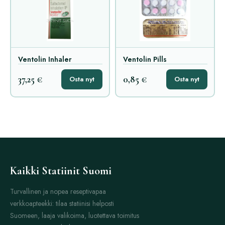
Ventolin Inhaler
Ventolin Pills
37,25 €
0,85 €
Osta nyt
Osta nyt
Kaikki Statiinit Suomi
Turvallinen ja nopea reseptivapaa
verkkoapteekki: tilaa statiinisi helposti
Suomeen, laaja valikoima, luotettava toimitus