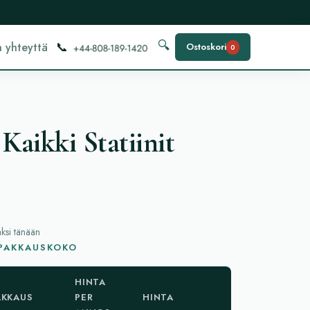
📞
🔍
 yhteyttä
Ostoskori
0
Kaikki Statiinit
aksi tänään
 PAKKAUSKOKO
HINTA
AKKAUS
PER
HINTA