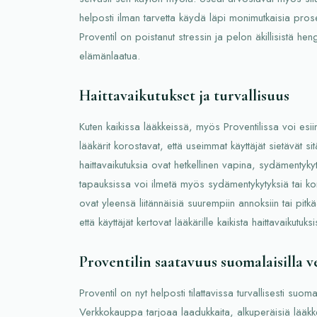
helposti ilman tarvetta käydä läpi monimutkaisia pro
Proventil on poistanut stressin ja pelon äkillisistä hen
elämänlaatua.
Haittavaikutukset ja turvallisuus
Kuten kaikissa lääkkeissä, myös Proventilissa voi esi
lääkärit korostavat, että useimmat käyttäjät sietävät si
haittavaikutuksia ovat hetkellinen vapina, sydämentykyt
tapauksissa voi ilmetä myös sydämentykytyksiä tai k
ovat yleensä liitännäisiä suurempiin annoksiin tai pit
että käyttäjät kertovat lääkärille kaikista haittavaikutuks
Proventilin saatavuus suomalaisilla 
Proventil on nyt helposti tilattavissa turvallisesti suo
Verkkokauppa tarjoaa laadukkaita, alkuperäisiä lääkke