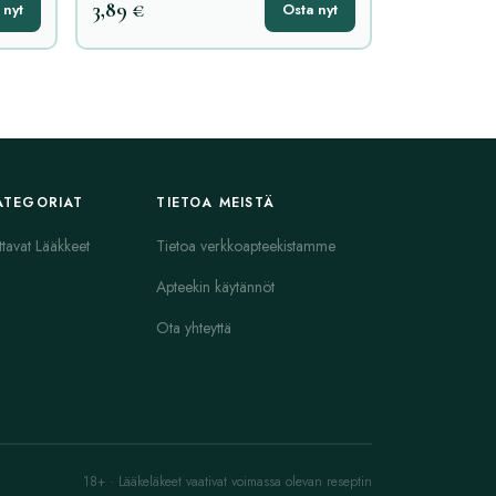
3,89 €
 nyt
Osta nyt
ATEGORIAT
TIETOA MEISTÄ
ttavat Lääkkeet
Tietoa verkkoapteekistamme
Apteekin käytännöt
Ota yhteyttä
18+ · Lääkeläkeet vaativat voimassa olevan reseptin