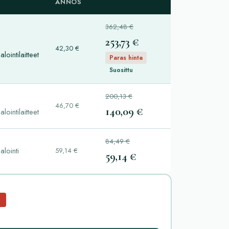
ANNOS
362,48 €
253,73 €
42,30 €
alointilaitteet
Paras hinta
Suosittu
200,13 €
46,70 €
140,09 €
alointilaitteet
84,49 €
alointi
59,14 €
59,14 €