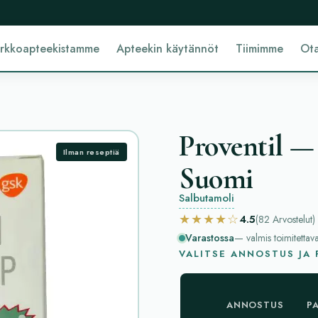
erkkoapteekistamme
Apteekin käytännöt
Tiimimme
Ota
Proventil — 
Ilman reseptiä
Suomi
Salbutamoli
★★★★☆
4.5
(82
Arvostelut
)
Varastossa
— valmis toimitettav
VALITSE ANNOSTUS JA
ANNOSTUS
P