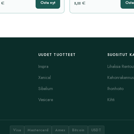
 €
1,11 €
Osta nyt
Osta
UUDET TUOTTEET
SUOSITUT K
Inspra
Lihaksia Rentou
Xenical
Kehonrakennus
Sibelium
Ihonhoito
Vesicare
Kihti
Visa
Mastercard
Amex
Bitcoin
USDT