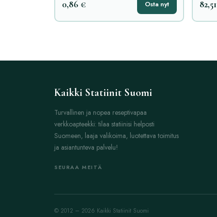
0,86 €
82,51
Osta nyt
Kaikki Statiinit Suomi
Turvallinen ja nopea reseptivapaa
verkkoapteekki: tilaa statiinisi helposti
Suomeen, laaja valikoima, luotettava toimitus
ja asiantunteva palvelu!
SEURAA MEITÄ
© 2012 – 2026 Kaikki Statiinit Suomi