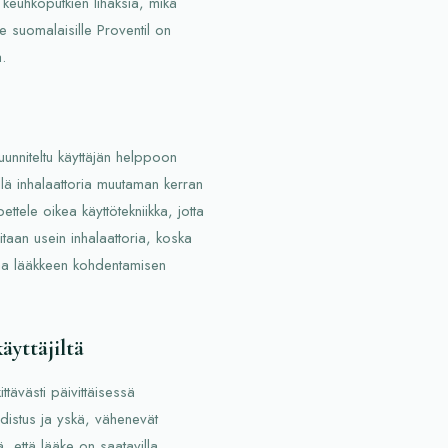
keuhkoputkien lihaksia, mikä
e suomalaisille Proventil on
.
suunniteltu käyttäjän helppoon
llä inhalaattoria muutaman kerran
ttele oikea käyttötekniikka, jotta
aan usein inhalaattoria, koska
staa lääkkeen kohdentamisen
äyttäjiltä
tävästi päivittäisessä
distus ja yskä, vähenevät
, että lääke on saatavilla