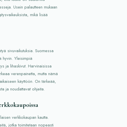
sesseja. Usein palautteen mukaan
gitysvaikeuksista, mikä lisää
intyä sivuvaikutuksia. Suomessa
tä hyvin. Yleisimpiä
ys ja lihaskivut. Harvinaisissa
orkeaa verenpainetta, mutta nämä
käaikaiseen käyttöön. On tärkeää,
ista ja noudattavat ohjeita.
verkkokaupoissa
malaisen verkkokaupan kautta.
itä, jotka toimitetaan nopeasti