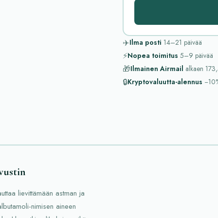
✈️
Ilma posti
14–21
päivää
⚡
Nopea toimitus
5–9
päivää
🎁
Ilmainen Airmail
alkaen
173,
🔒
Kryptovaluutta-alennus
−10
vustin
auttaa lievittämään astman ja
albutamoli-nimisen aineen