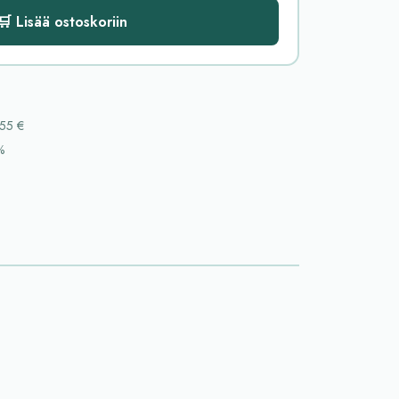
🛒 Lisää ostoskoriin
55 €
%