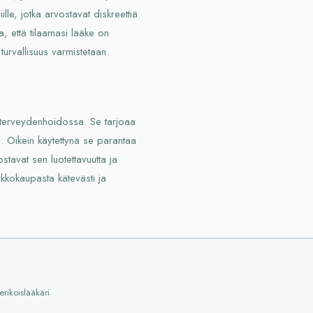
iille, jotka arvostavat diskreettiä
a, että tilaamasi lääke on
turvallisuus varmistetaan.
a terveydenhoidossa. Se tarjoaa
. Oikein käytettynä se parantaa
stavat sen luotettavuutta ja
rkkokaupasta kätevästi ja
erikoislääkäri