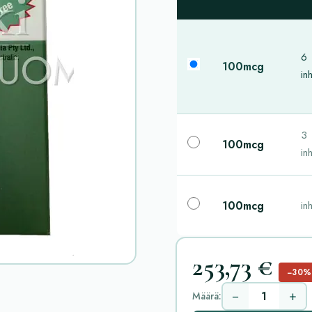
6
100mcg
inh
3
100mcg
inh
100mcg
inh
253,73 €
−30%
−
+
Määrä: