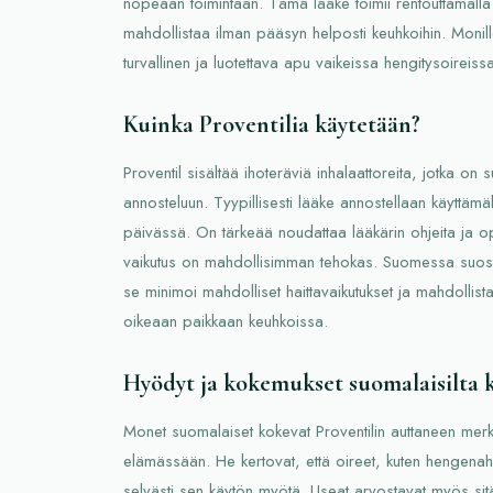
nopeaan toimintaan. Tämä lääke toimii rentouttamalla 
mahdollistaa ilman pääsyn helposti keuhkoihin. Monill
turvallinen ja luotettava apu vaikeissa hengitysoireissa
Kuinka Proventilia käytetään?
Proventil sisältää ihoteräviä inhalaattoreita, jotka on 
annosteluun. Tyypillisesti lääke annostellaan käyttämä
päivässä. On tärkeää noudattaa lääkärin ohjeita ja ope
vaikutus on mahdollisimman tehokas. Suomessa suosit
se minimoi mahdolliset haittavaikutukset ja mahdolli
oikeaan paikkaan keuhkoissa.
Hyödyt ja kokemukset suomalaisilta k
Monet suomalaiset kokevat Proventilin auttaneen merkit
elämässään. He kertovat, että oireet, kuten hengenah
selvästi sen käytön myötä. Useat arvostavat myös sitä