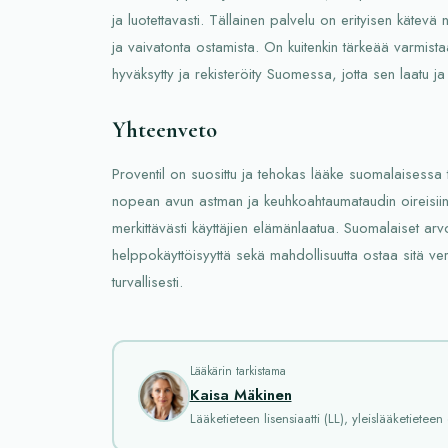
ja luotettavasti. Tällainen palvelu on erityisen kätevä n
ja vaivatonta ostamista. On kuitenkin tärkeää varmista
hyväksytty ja rekisteröity Suomessa, jotta sen laatu ja 
Yhteenveto
Proventil on suosittu ja tehokas lääke suomalaisess
nopean avun astman ja keuhkoahtaumataudin oireisiin
merkittävästi käyttäjien elämänlaatua. Suomalaiset arvo
helppokäyttöisyyttä sekä mahdollisuutta ostaa sitä ve
turvallisesti.
Lääkärin tarkistama
Kaisa Mäkinen
Lääketieteen lisensiaatti (LL), yleislääketieteen 