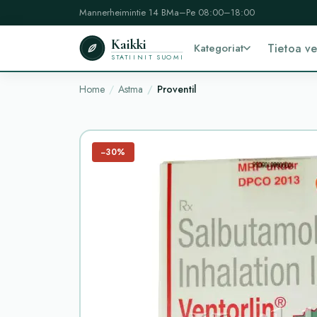
Mannerheimintie 14 B
Ma–Pe 08:00–18:00
Kaikki
Kategoriat
Tietoa v
STATIINIT SUOMI
Home
Astma
Proventil
−30%