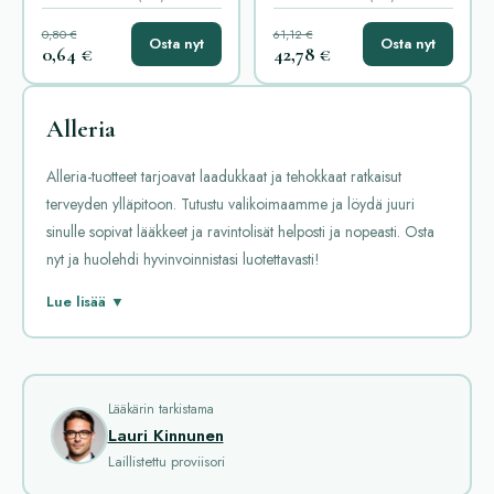
0,80 €
61,12 €
Osta nyt
Osta nyt
0,64 €
42,78 €
Alleria
Alleria-tuotteet tarjoavat laadukkaat ja tehokkaat ratkaisut
terveyden ylläpitoon. Tutustu valikoimaamme ja löydä juuri
sinulle sopivat lääkkeet ja ravintolisät helposti ja nopeasti. Osta
nyt ja huolehdi hyvinvoinnistasi luotettavasti!
Alleria-luokka kattaa useita suosittuja lääkkeitä, jotka auttavat
Lue lisää ▼
allergiaoireiden hoidossa. Näitä lääkkeitä käytetään erilaisten
allergisten tilojen, kuten nuhan, ihottuman ja astman oireiden
hoitoon. Tässä tekstissä käymme läpi tärkeimmät lääkkeet ja
niiden vaikutukset.
Lääkärin tarkistama
Lauri Kinnunen
Allegra on tehokas antihistamiini, joka auttaa nopeasti
Laillistettu proviisori
lievittämään allergiaoireita. Se vähentää aivastelua, nenän