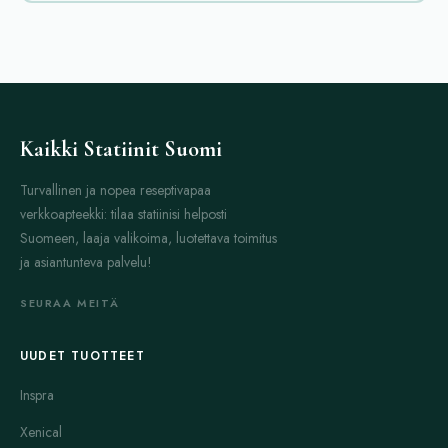
tukkoisuutta ja kutinaa. Allegra vaikuttaa ilman uneliaisuutta,
mikä tekee siitä suositun valinnan päivittäiseen käyttöön. Se sopii
sekä aikuisille että lapsille. Lääkkeen vaikutus alkaa nopeasti ja
kestää pitkään.
Aristocort on kortikosteroidi, joka lievittää voimakkaita
tulehdusoireita. Sitä käytetään yleensä paikallisesti ihon
Kaikki Statiinit Suomi
tulehdusten hoitoon. Aristocort hillitsee kutinaa ja punoitusta
Turvallinen ja nopea reseptivapaa
tehokkaasti. Kortikosteroidit eivät sovi pitkäaikaiseen käyttöön
verkkoapteekki: tilaa statiinisi helposti
ilman lääkärin ohjeita, koska ne voivat aiheuttaa sivuvaikutuksia.
Suomeen, laaja valikoima, luotettava toimitus
Astellin on nenäsuihke, joka poistaa nenän tukkoisuutta ja
ja asiantunteva palvelu!
helpottaa hengitystä. Se vaikuttaa nopeasti ja on turvallinen
käyttää lyhytaikaisesti. Astellin ei aiheuta uneliaisuutta, mikä tekee
SEURAA MEITÄ
siitä hyvän vaihtoehdon arkipäivään. Tätä lääkettä käytetään
erityisesti allergiseen nuhaan ja flunssan aiheuttamaan
UUDET TUOTTEET
tukkoisuuteen.
Inspra
Atarax on antihistamiinivalmiste, joka auttaa sekä allergian että
Xenical
ahdistuksen hoidossa. Se toimii myös unilääkkeenä. Ataraxin