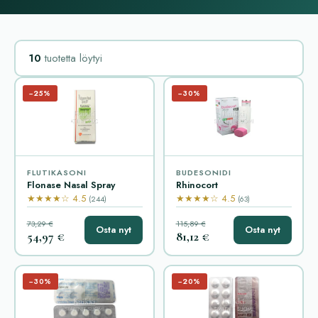
10
tuotetta löytyi
−25%
−30%
FLUTIKASONI
BUDESONIDI
Flonase Nasal Spray
Rhinocort
★★★★☆ 4.5
★★★★☆ 4.5
(244)
(63)
73,29 €
115,89 €
Osta nyt
Osta nyt
54,97 €
81,12 €
−30%
−20%