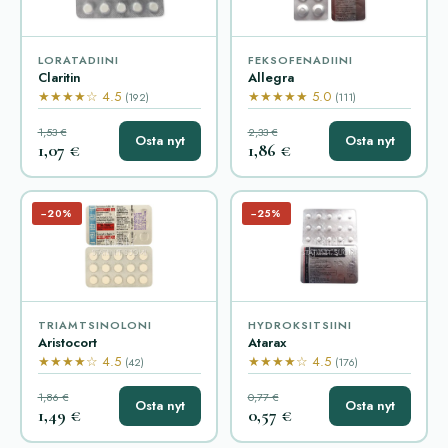
LORATADIINI
FEKSOFENADIINI
Claritin
Allegra
★★★★☆ 4.5
★★★★★ 5.0
(192)
(111)
1,53 €
2,33 €
Osta nyt
Osta nyt
1,07 €
1,86 €
−20%
−25%
TRIAMTSINOLONI
HYDROKSITSIINI
Aristocort
Atarax
★★★★☆ 4.5
★★★★☆ 4.5
(42)
(176)
1,86 €
0,77 €
Osta nyt
Osta nyt
1,49 €
0,57 €