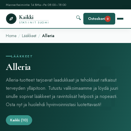
Mannerheimintie 14 B
Ma–Pe 08:00–18:00
Kaikki
🔍
Ostoskori
0
STATIINIT SUOMI
Home
Lääkkeet
Alleria
LÄÄKKEET
Alleria
Alleria-tuotteet tarjoavat laadukkaat ja tehokkaat ratkaisut
terveyden ylläpitoon. Tutustu valikoimaamme ja löydä juuri
sinulle sopivat lääkkeet ja ravintolisät helposti ja nopeasti.
Osta nyt ja huolehdi hyvinvoinnistasi luotettavasti!
Kaikki
(10)