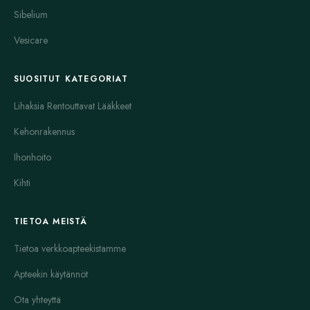
käyttö voi aiheuttaa uneliaisuutta, joten sitä ei suositella työ- tai
Sibelium
opiskelupäivinä. Lääke on tehokas kutinan ja nokkosihottuman
Vesicare
hoidossa.
Clarinex on voimakas antihistamiini, joka sopii vaikeampien
SUOSITUT KATEGORIAT
allergiaoireiden hoitoon. Se poistaa tehokkaasti nuhan, silmien
punoituksen ja kutinan oireet. Clarinexia suositellaan erityisesti,
Lihaksia Rentouttavat Lääkkeet
kun perinteiset antihistamiinit eivät riitä. Lääke on saatavilla
Kehonrakennus
tabletteina ja se toimii pitkään.
Ihonhoito
Claritin on yksi tunnetuimmista allergialääkkeistä. Se lievittää
nenän tukkoisuutta, aivastelua ja silmien kutinaa ilman
Kihti
uneliaisuutta. Claritin sopii päivittäiseen käyttöön ja sitä voi
käyttää myös lapsille. Lääkkeen vaikutus alkaa nopeasti ja kestää
TIETOA MEISTÄ
koko päivän.
Tietoa verkkoapteekistamme
Flonase nenäsuihke on kortikosteroidi, joka vähentää nenän
tulehdusta ja turvotusta. Se auttaa allergista nuhaa ja
Apteekin käytännöt
poskiontelotulehduksia sairastavia. Flonasella voi olla lieviä
Ota yhteyttä
paikallisia sivuvaikutuksia, kuten nenän kuivumista tai ärsytystä.