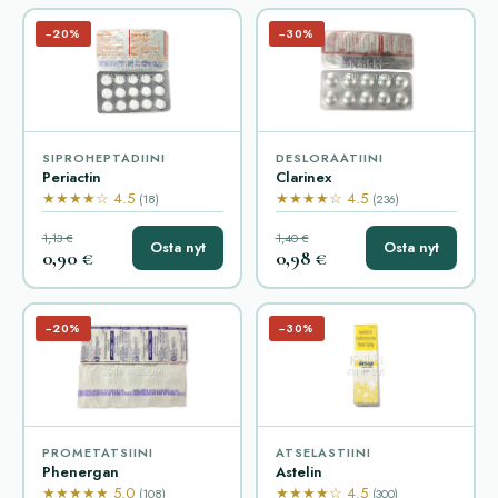
−20%
−30%
SIPROHEPTADIINI
DESLORAATIINI
Periactin
Clarinex
★★★★☆ 4.5
★★★★☆ 4.5
(18)
(236)
1,13 €
1,40 €
Osta nyt
Osta nyt
0,90 €
0,98 €
−20%
−30%
PROMETATSIINI
ATSELASTIINI
Phenergan
Astelin
★★★★★ 5.0
★★★★☆ 4.5
(108)
(300)