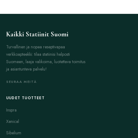
Kaikki Statiinit Suomi
Turvallinen ja nopea reseptivapaa
verkkoapteekki: tilaa statiinisi helposti
Suomeen, laaja valikoima, luotettava toimitus
ja asiantunteva palvelu!
SEURAA MEITÄ
UUDET TUOTTEET
Inspra
Xenical
Sibelium