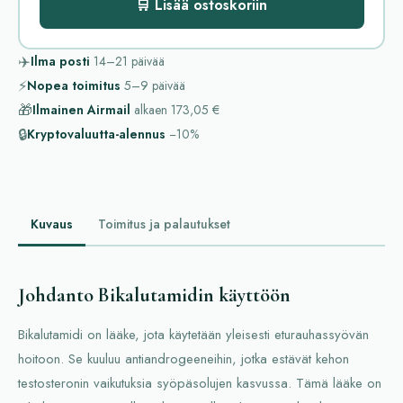
🛒 Lisää ostoskoriin
✈️
Ilma posti
14–21
päivää
⚡
Nopea toimitus
5–9
päivää
🎁
Ilmainen Airmail
alkaen
173,05 €
🔒
Kryptovaluutta-alennus
−10%
Kuvaus
Toimitus ja palautukset
Johdanto Bikalutamidin käyttöön
Bikalutamidi on lääke, jota käytetään yleisesti eturauhassyövän
hoitoon. Se kuuluu antiandrogeeneihin, jotka estävät kehon
testosteronin vaikutuksia syöpäsolujen kasvussa. Tämä lääke on