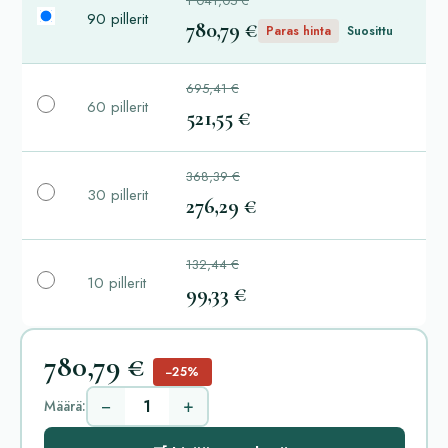
1 041,05 €
90 pillerit
780,79 €
Paras hinta
Suosittu
695,41 €
60 pillerit
521,55 €
368,39 €
30 pillerit
276,29 €
132,44 €
10 pillerit
99,33 €
780,79 €
−25%
−
+
Määrä: