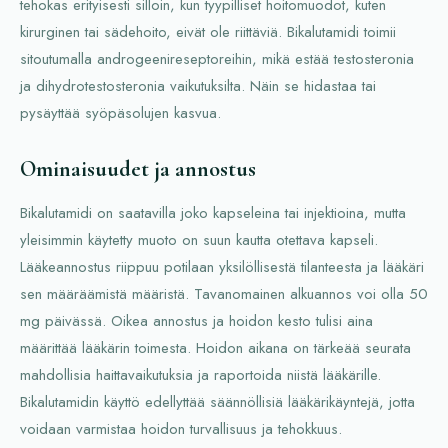
tehokas erityisesti silloin, kun tyypilliset hoitomuodot, kuten
kirurginen tai sädehoito, eivät ole riittäviä. Bikalutamidi toimii
sitoutumalla androgeenireseptoreihin, mikä estää testosteronia
ja dihydrotestosteronia vaikutuksilta. Näin se hidastaa tai
pysäyttää syöpäsolujen kasvua.
Ominaisuudet ja annostus
Bikalutamidi on saatavilla joko kapseleina tai injektioina, mutta
yleisimmin käytetty muoto on suun kautta otettava kapseli.
Lääkeannostus riippuu potilaan yksilöllisestä tilanteesta ja lääkäri
sen määräämistä määristä. Tavanomainen alkuannos voi olla 50
mg päivässä. Oikea annostus ja hoidon kesto tulisi aina
määrittää lääkärin toimesta. Hoidon aikana on tärkeää seurata
mahdollisia haittavaikutuksia ja raportoida niistä lääkärille.
Bikalutamidin käyttö edellyttää säännöllisiä lääkärikäyntejä, jotta
voidaan varmistaa hoidon turvallisuus ja tehokkuus.