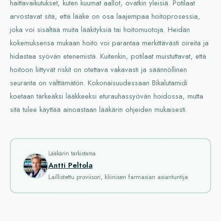
haittavaikutukset, kuten kuumat aallot, ovatkin yleisiä. Potilaat
arvostavat sitä, että lääke on osa laajempaa hoitoprosessia,
joka voi sisältää muita lääkityksiä tai hoitomuotoja. Heidän
kokemuksensa mukaan hoito voi parantaa merkittävästi oireita ja
hidastaa syövän etenemistä. Kuitenkin, potilaat muistuttavat, että
hoitoon liittyvät riskit on otettava vakavasti ja säännöllinen
seuranta on välttämätön. Kokonaisuudessaan Bikalutamidi
koetaan tärkeäksi lääkkeeksi eturauhassyövän hoidossa, mutta
sitä tulee käyttää ainoastaan lääkärin ohjeiden mukaisesti.
Lääkärin tarkistama
Antti Peltola
Laillistettu proviisori, kliinisen farmasian asiantuntija