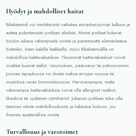
Hyödyt ja mahdolliset haitat
Bikalutamidi voi merkittävästi vaikuttaa eturauhassyövän kulkuun ja
auttaa pidentämään potilaan elinikää. Monet potilaat kokevat
hoidon aikana vähentyneitä oireita ja parantunutta elämänlaatua.
Kuitenkin, kuten kaikilla lääkkeillä, myös Bikalutamidilla on
mahdollisia haittavaikutuksia. Yleisimmät haittavaikutukset voivat
sisältää kuumat aallot, väsymyksen, päänsäryn tai pahoinvoinnin.
Joissain tapauksissa voi ilmetä maksa-arvojen nousua tai
muutoksia veren hormonitasoissa. Harvinaisempia, mutta
vakavampia haittavaikutuksia voivat olla allergiset reaktiot,
lihaskivut tai sydämen rytmihäiriöt. Jokaisen potilaan tulee olla
tietoinen näistä mahdollisuuksista ja hakeutua hoitoon, jos
ilmenee epätavallisia oireita.
Turvallisuus ja varotoimet