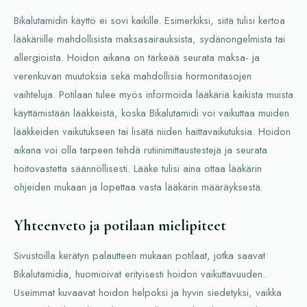
Bikalutamidin käyttö ei sovi kaikille. Esimerkiksi, siitä tulisi kertoa
lääkäriille mahdollisista maksasairauksista, sydänongelmista tai
allergioista. Hoidon aikana on tärkeää seurata maksa- ja
verenkuvan muutoksia sekä mahdollisia hormonitasojen
vaihteluja. Potilaan tulee myös informoida lääkäriä kaikista muista
käyttämistään lääkkeistä, koska Bikalutamidi voi vaikuttaa muiden
lääkkeiden vaikutukseen tai lisätä niiden haittavaikutuksia. Hoidon
aikana voi olla tarpeen tehdä rutiinimittaustestejä ja seurata
hoitovastetta säännöllisesti. Lääke tulisi aina ottaa lääkärin
ohjeiden mukaan ja lopettaa vasta lääkärin määräyksestä.
Yhteenveto ja potilaan mielipiteet
Sivustoilla kerätyn palautteen mukaan potilaat, jotka saavat
Bikalutamidia, huomioivat erityisesti hoidon vaikuttavuuden.
Useimmat kuvaavat hoidon helpoksi ja hyvin siedetyksi, vaikka