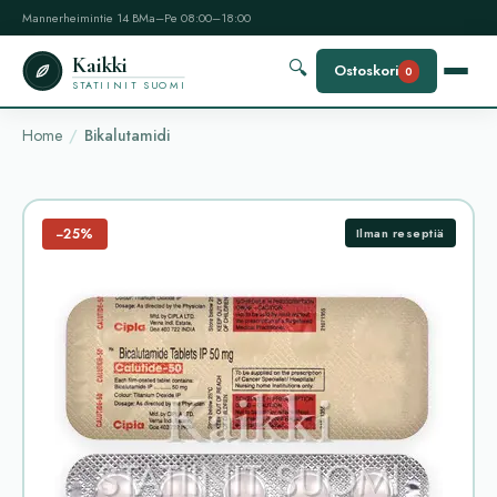
Mannerheimintie 14 B
Ma–Pe 08:00–18:00
Kaikki
🔍
Ostoskori
0
STATIINIT SUOMI
Home
Bikalutamidi
−25%
Ilman reseptiä