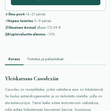
✈️
Ilma posti
14–21
päivää
⚡
Nopea toimitus
5–9
päivää
🎁
Ilmainen Airmail
alkaen
172,99 €
🔒
Kryptovaluutta-alennus
−10%
Kuvaus
Toimitus ja palautukset
Yleiskatsaus Casodexiin
Casodex on reseptilääke, jonka vaikuttava aine on bikalutamidi.
Se kuuluu antiandrogeeneihin ja on tarkoitettu miehille, joilla on
eturauhassyöpä. Tämä lääke estää testosteronin vaikutuksia,
mikä auttaa hidastamaan kasvaimen kasvua. Suomessa