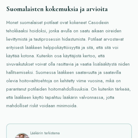
Suomalaisten kokemuksia ja arvioita
Monet suomalaiset potilaat ovat kokeneet Casodexin
tehokkaaksi hoidoksi, jonka avulla on saatu aikaan oireiden
lievittymistä ja tautiprosessin hidastumista. Potilaat arvostavat
erityisesti lääkkeen helppokäyttöisyyttä ja sitä, että sitä voi
käyttää kotona. Kuitenkin osa käyttäjistä kertoo, että
sivuvaikutukset voivat olla rasittavia ja vaatia lisälääkitystä niiden
hallitsemiseksi. Suomessa lääkkeen saatavuutta ja saatavilla
olevia hoitovaihtoehtoja on kehitetty viime vuosina, mikä on
parantanut potilaiden hoitomahdollisuuksia. On kuitenkin tärkeää,
että lääkkeen käyttö tapahtuu lääkärin valvonnassa, jotta
mahdolliset riskit voidaan minimoida.
Lääkärin tarkistama