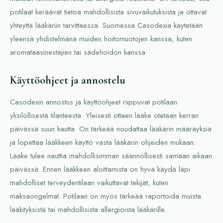
potilaat keräävät tietoa mahdollisista sivuvaikutuksista ja ottavat
yhteyttä lääkäriin tarvittaessa. Suomessa Casodexia käytetään
yleensä yhdistelmänä muiden hoitomuotojen kanssa, kuten
aromataasinestäjien tai sädehoidon kanssa.
Käyttöohjeet ja annostelu
Casodexin annostus ja käyttöohjeet riippuvat potilaan
yksilöllisestä tilanteesta. Yleisesti ottaen lääke otetaan kerran
päivässä suun kautta. On tärkeää noudattaa lääkärin määräyksiä
ja lopettaa lääkkeen käyttö vasta lääkärin ohjeiden mukaan.
Lääke tulee nauttia mahdollisimman säännöllisesti samaan aikaan
päivässä. Ennen lääkkeen aloittamista on hyvä käydä läpi
mahdolliset terveydentilaan vaikuttavat tekijät, kuten
maksaongelmat. Potilaan on myös tärkeää raportoida muista
lääkityksistä tai mahdollisista allergioista lääkärille.