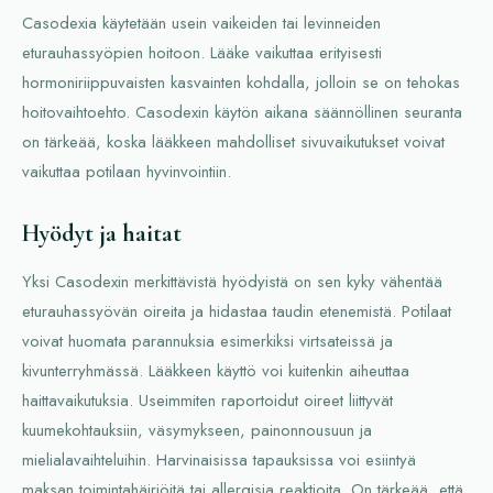
Casodexia käytetään usein vaikeiden tai levinneiden
eturauhassyöpien hoitoon. Lääke vaikuttaa erityisesti
hormoniriippuvaisten kasvainten kohdalla, jolloin se on tehokas
hoitovaihtoehto. Casodexin käytön aikana säännöllinen seuranta
on tärkeää, koska lääkkeen mahdolliset sivuvaikutukset voivat
vaikuttaa potilaan hyvinvointiin.
Hyödyt ja haitat
Yksi Casodexin merkittävistä hyödyistä on sen kyky vähentää
eturauhassyövän oireita ja hidastaa taudin etenemistä. Potilaat
voivat huomata parannuksia esimerkiksi virtsateissä ja
kivunterryhmässä. Lääkkeen käyttö voi kuitenkin aiheuttaa
haittavaikutuksia. Useimmiten raportoidut oireet liittyvät
kuumekohtauksiin, väsymykseen, painonnousuun ja
mielialavaihteluihin. Harvinaisissa tapauksissa voi esiintyä
maksan toimintahäiriöitä tai allergisia reaktioita. On tärkeää, että