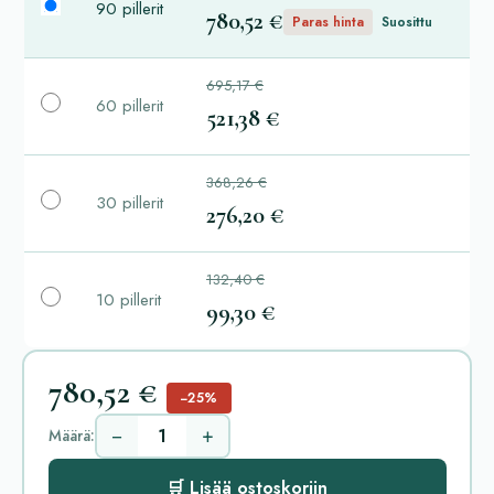
90 pillerit
780,52 €
Paras hinta
Suosittu
695,17 €
60 pillerit
521,38 €
368,26 €
30 pillerit
276,20 €
132,40 €
10 pillerit
99,30 €
780,52 €
−25%
−
+
Määrä:
🛒 Lisää ostoskoriin