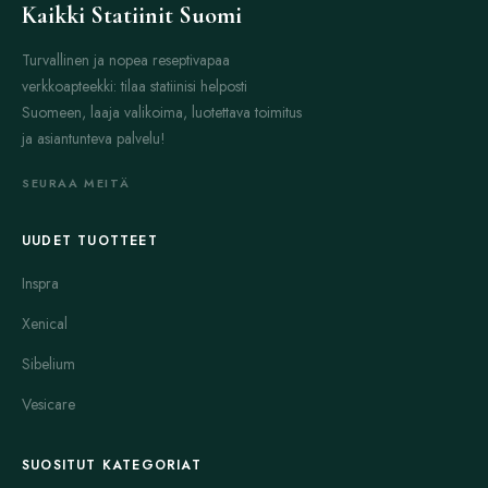
Kaikki Statiinit Suomi
Turvallinen ja nopea reseptivapaa
verkkoapteekki: tilaa statiinisi helposti
Suomeen, laaja valikoima, luotettava toimitus
ja asiantunteva palvelu!
SEURAA MEITÄ
UUDET TUOTTEET
Inspra
Xenical
Sibelium
Vesicare
SUOSITUT KATEGORIAT