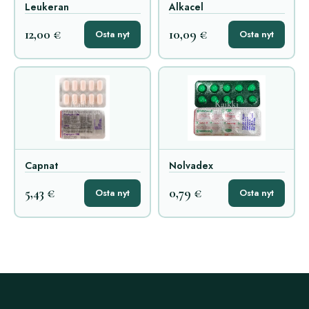
Leukeran
Alkacel
12,00 €
10,09 €
Osta nyt
Osta nyt
Capnat
Nolvadex
5,43 €
0,79 €
Osta nyt
Osta nyt