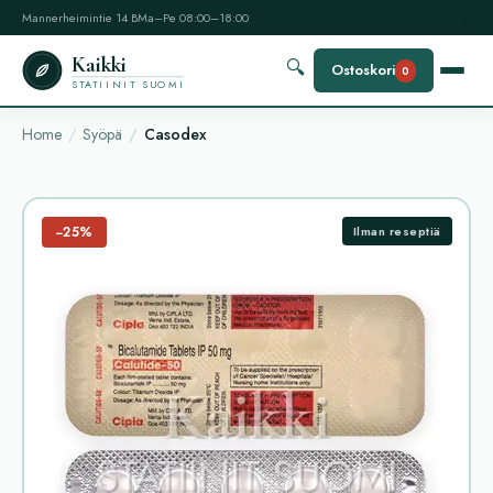
Mannerheimintie 14 B
Ma–Pe 08:00–18:00
Kaikki
🔍
Ostoskori
0
STATIINIT SUOMI
Home
Syöpä
Casodex
−25%
Ilman reseptiä