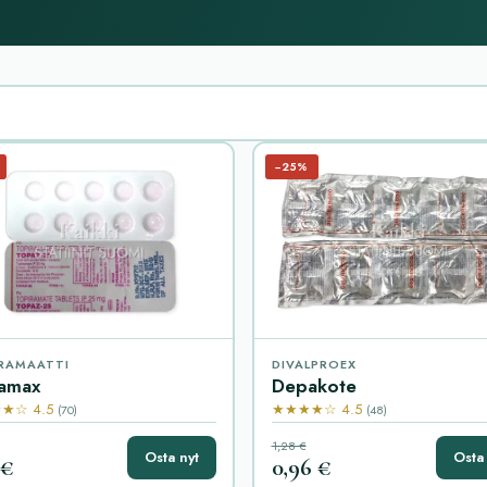
−25%
RAMAATTI
DIVALPROEX
amax
Depakote
★☆ 4.5
★★★★☆ 4.5
(70)
(48)
1,28 €
Osta nyt
Osta 
 €
0,96 €