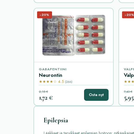
−20%
−20
GABAPENTIINI
VALP
Neurontin
Valp
★★★★☆ 4.5
★★★
(266)
2,15 €
7,43 €
Osta nyt
1,72 €
5,95
Epilepsia
Lääkkeet ja tarvikkeet epilepsian hoitoon: pitkäaikaise