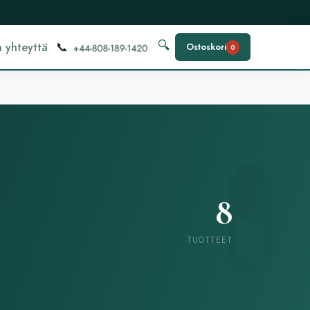
📞
🔍
 yhteyttä
Ostoskori
0
8
TUOTTEET