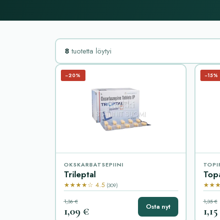
8
tuotetta löytyi
−20%
−15%
OKSKARBATSEPIINI
TOPI
Trileptal
Top
★★★★☆ 4.5
★★★
(309)
1,36 €
1,35 €
Osta nyt
1,09 €
1,15