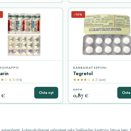
%
−10%
ROIHAPPO
KARBAMATSEPIINI
arin
Tegretol
★☆ 4.5
★★★★☆ 4.5
(173)
(269)
0,97 €
Osta nyt
Osta 
 €
0,87 €
t antiepileptit, kohtauskohtaiset valmisteet sekä lääkkeiden käyttöön liittyvä tiet