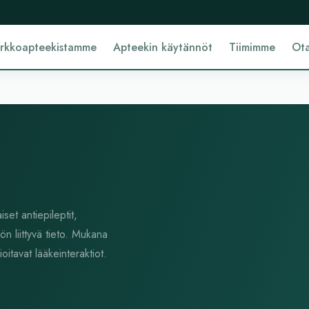
erkkoapteekistamme
Apteekin käytännöt
Tiimimme
Ota
set antiepileptit,
n liittyvä tieto. Mukana
itavat lääkeinteraktiot.