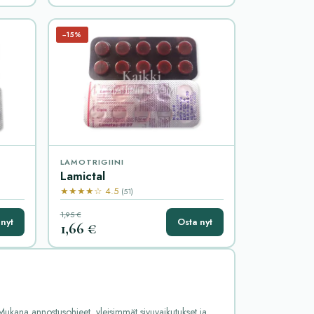
−15%
LAMOTRIGIINI
Lamictal
★★★★☆ 4.5
(51)
1,95 €
nyt
Osta nyt
1,66 €
o. Mukana annostusohjeet, yleisimmät sivuvaikutukset ja