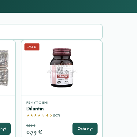
−25%
FENYTOIINI
Dilantin
★★★★☆ 4.5
(307)
1,06 €
nyt
Osta nyt
0,79 €