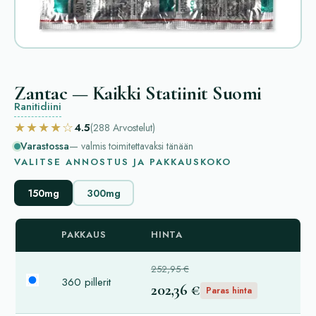
Zantac — Kaikki Statiinit Suomi
Ranitidiini
★★★★☆
4.5
(288
Arvostelut
)
Varastossa
— valmis toimitettavaksi tänään
VALITSE ANNOSTUS JA PAKKAUSKOKO
150mg
300mg
PAKKAUS
HINTA
252,95 €
360 pillerit
202,36 €
Paras hinta