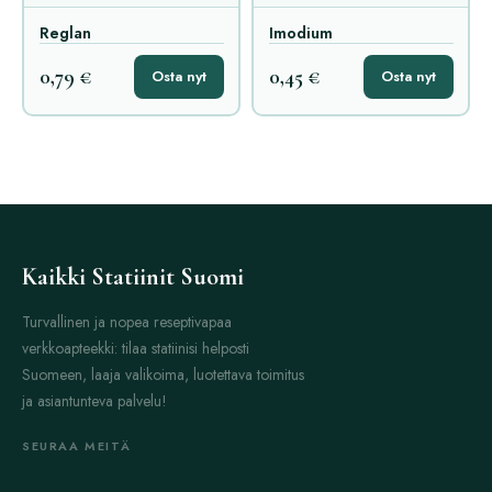
Reglan
Imodium
0,79 €
0,45 €
Osta nyt
Osta nyt
Kaikki Statiinit Suomi
Turvallinen ja nopea reseptivapaa
verkkoapteekki: tilaa statiinisi helposti
Suomeen, laaja valikoima, luotettava toimitus
ja asiantunteva palvelu!
SEURAA MEITÄ