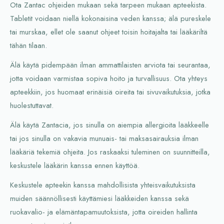
Ota Zantac ohjeiden mukaan sekä tarpeen mukaan apteekista.
Tabletit voidaan niellä kokonaisina veden kanssa; älä pureskele
tai murskaa, ellet ole saanut ohjeet toisin hoitajalta tai lääkäriltä
tähän tilaan.
Älä käytä pidempään ilman ammattilaisten arviota tai seurantaa,
jotta voidaan varmistaa sopiva hoito ja turvallisuus. Ota yhteys
apteekkiin, jos huomaat erinäisiä oireita tai sivuvaikutuksia, jotka
huolestuttavat.
Älä käytä Zantacia, jos sinulla on aiempia allergioita lääkkeelle
tai jos sinulla on vakavia munuais- tai maksasairauksia ilman
lääkäriä tekemiä ohjeita. Jos raskaaksi tuleminen on suunnitteilla,
keskustele lääkärin kanssa ennen käyttöä.
Keskustele apteekin kanssa mahdollisista yhteisvaikutuksista
muiden säännöllisesti käyttämiesi lääkkeiden kanssa sekä
ruokavalio- ja elämäntapamuutoksista, jotta oireiden hallinta