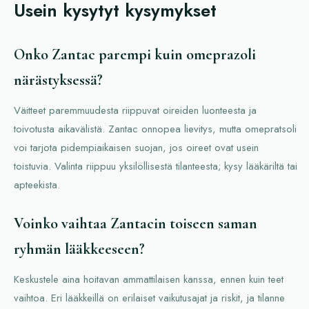
Usein kysytyt kysymykset
Onko Zantac parempi kuin omeprazoli
närästyksessä?
Väitteet paremmuudesta riippuvat oireiden luonteesta ja
toivotusta aikavälistä. Zantac onnopea lievitys, mutta omepratsoli
voi tarjota pidempiaikaisen suojan, jos oireet ovat usein
toistuvia. Valinta riippuu yksilöllisestä tilanteesta; kysy lääkäriltä tai
apteekista.
Voinko vaihtaa Zantacin toiseen saman
ryhmän lääkkeeseen?
Keskustele aina hoitavan ammattilaisen kanssa, ennen kuin teet
vaihtoa. Eri lääkkeillä on erilaiset vaikutusajat ja riskit, ja tilanne