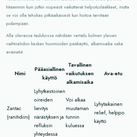
hitaammin kuin jotkin nopeasti vaikuttavat helpotuslääkkeet, mutta
se voi olla tehokas pitkäaikaisesti kun hoitoa tarvitaan
pidempään.
Alla olevassa taulukossa nähdään vertailu kolmen yleisen
vaihtoehdon kesken huomioiden pääkäyttö, alkamisaika sekä
avainetut.
Tavallinen
Pääasiallinen
Nimi
vaikutuksen
Ava-etu
käyttö
alkamisaika
Lyhytkestoinen
oireiden
Voi alkaa
Lyhytaikainen
Zantac
lievitys
muutaman
relief, helppo
(ranitidiini)
närästyksen ja
tunnin
käyttö
refluksin
kuluessa
yhteydessä