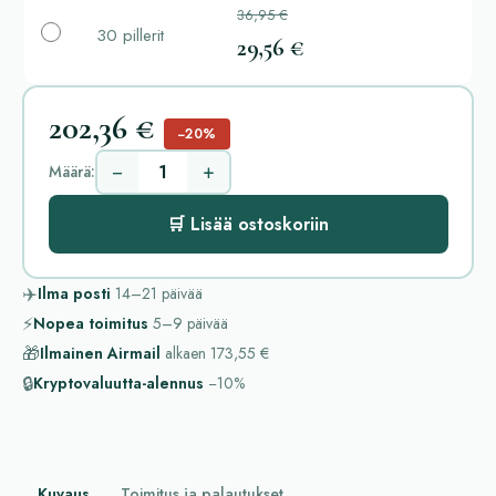
36,95 €
30 pillerit
29,56 €
202,36 €
−20%
−
+
Määrä:
🛒 Lisää ostoskoriin
✈️
Ilma posti
14–21
päivää
⚡
Nopea toimitus
5–9
päivää
🎁
Ilmainen Airmail
alkaen
173,55 €
🔒
Kryptovaluutta-alennus
−10%
Kuvaus
Toimitus ja palautukset