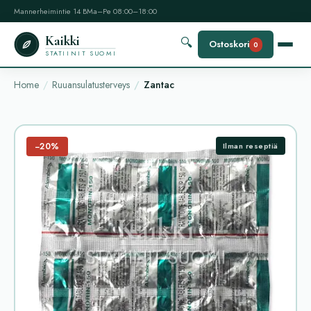
Mannerheimintie 14 B
Ma–Pe 08:00–18:00
Kaikki
🔍
Ostoskori
0
STATIINIT SUOMI
Home
Ruuansulatusterveys
Zantac
−20%
Ilman reseptiä