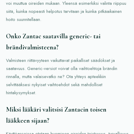
voi muuttua oireiden mukaan. Yleensä esimerkiksi valinta riippuu
siitä, kuinka nopeasti helpotus tarvitaan ja kuinka pitkäaikainen
hoito suunnitellaan.
Onko Zantac saatavilla generic- tai
brändivalmisteena?
Valmisteen riittävyyteen vaikuttavat paikalliset säädökset ja
saatavuus. Generic-versiot voivat olla vaihtoehtoja brändin
rinnalla, mutta valaisevatko ne? Ota yhteys apteekkiin
selvittääksesi nykyiset vaihtoehdot sekä mahdolliset
hintakysymykset.
Miksi lääkäri valitsisi Zantacin toisen
lääkkeen sijaan?
Käyttöarcoissa otetaan huomioon oireiden toistuvuus, turvallisuus