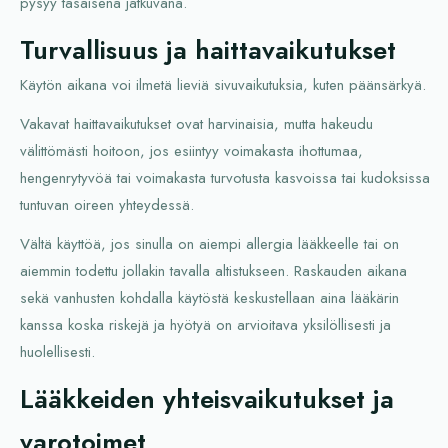
pysyy tasaisena jatkuvana.
Turvallisuus ja haittavaikutukset
Käytön aikana voi ilmetä lieviä sivuvaikutuksia, kuten päänsärkyä.
Vakavat haittavaikutukset ovat harvinaisia, mutta hakeudu
välittömästi hoitoon, jos esiintyy voimakasta ihottumaa,
hengenrytyvöä tai voimakasta turvotusta kasvoissa tai kudoksissa
tuntuvan oireen yhteydessä.
Vältä käyttöä, jos sinulla on aiempi allergia lääkkeelle tai on
aiemmin todettu jollakin tavalla altistukseen. Raskauden aikana
sekä vanhusten kohdalla käytöstä keskustellaan aina lääkärin
kanssa koska riskejä ja hyötyä on arvioitava yksilöllisesti ja
huolellisesti.
Lääkkeiden yhteisvaikutukset ja
varotoimet