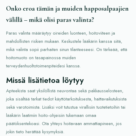
Onko eroa tämän ja muiden happosalpaajien
välillä – mikä olisi paras valinta?
Paras valinta määräytyy oireiden luonteen, hoitoviiteen ja
mahdollisten riskien mukaan. Keskustele lääkärin kanssa siitä,
mikä valinta sopii parhaiten sinun tilanteeseesi. On tärkeää, että
hoitomuoto on tasapainossa muiden
terveydenhuoltotoimenpiteidesi kanssa.
Missä lisätietoa löytyy
Apteekista saat yksilöllistä neuvontaa sekä pakkausselosteen,
joka sisältää tarkat tiedot käyttötarkoituksesta, haittavaikutuksista
sekä varotoimista. Lisäksi voit tutustua virallisiin tuotetietoihin tai
lääkärin laatimiin hoito-ohjeisiin tukemaan omaa
päätöksentekoasi. Ota yhteys hoitavaan ammattiapineen, jos
jokin tieto herättää kysymyksiä.