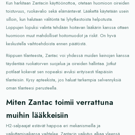
Kun harkitaan Zantacin käyttöönottoa, otetaan huomioon oireiden
toistuvuus, ruokavalio sekä elämäntavat. Lääkettä käytetään usein
silloin, kun halutaan välitöntä tai lyhytkestoista helpotusta.
Loppujen lopuksi valinta tehdään hoitavan lääkärin kanssa ottaen
huomioon muut mahdolliset hoitomuodot ja riskit. On hyvä
keskustella vaihtoehdoista ennen päätöstä.
Riippuen tilanteesta, Zantac voi yhdessä muiden keinojen kanssa
täydentää ruokatorven suojelua ja oireiden hallintaa. Jotkut
potilaat kokevat sen nopeaksi avuksi erityisesti tilapäisiin
tilanteisiin. Kysy apteekista, jos haluat tarkempia selvennyksiä
oman tilanteesi perusteella.
Miten Zantac toimii verrattuna
muihin lääkkeisiin
H2-salpaajat estävät happoa eri mekanismeilla ja
vaikuttamisaikansa vaihtelee. Zantacin vaikutus alkaa yleensä