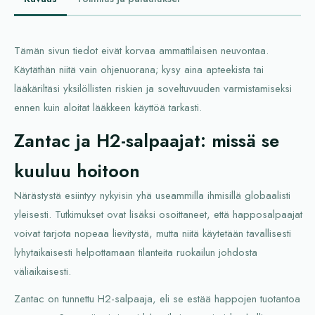
Tämän sivun tiedot eivät korvaa ammattilaisen neuvontaa.
Käytäthän niitä vain ohjenuorana; kysy aina apteekista tai
lääkäriltäsi yksilöllisten riskien ja soveltuvuuden varmistamiseksi
ennen kuin aloitat lääkkeen käyttöä tarkasti.
Zantac ja H2-salpaajat: missä se
kuuluu hoitoon
Närästystä esiintyy nykyisin yhä useammilla ihmisillä globaalisti
yleisesti. Tutkimukset ovat lisäksi osoittaneet, että happosalpaajat
voivat tarjota nopeaa lievitystä, mutta niitä käytetään tavallisesti
lyhytaikaisesti helpottamaan tilanteita ruokailun johdosta
väliaikaisesti.
Zantac on tunnettu H2-salpaaja, eli se estää happojen tuotantoa