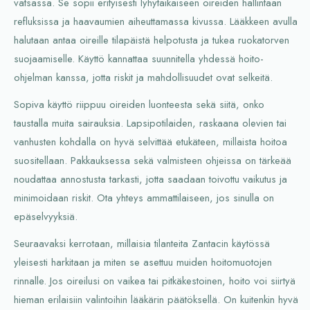
vatsassa. Se sopii erityisesti lyhytaikaiseen oireiden hallintaan
refluksissa ja haavaumien aiheuttamassa kivussa. Lääkkeen avulla
halutaan antaa oireille tilapäistä helpotusta ja tukea ruokatorven
suojaamiselle. Käyttö kannattaa suunnitella yhdessä hoito-
ohjelman kanssa, jotta riskit ja mahdollisuudet ovat selkeitä.
Sopiva käyttö riippuu oireiden luonteesta sekä siitä, onko
taustalla muita sairauksia. Lapsipotilaiden, raskaana olevien tai
vanhusten kohdalla on hyvä selvittää etukäteen, millaista hoitoa
suositellaan. Pakkauksessa sekä valmisteen ohjeissa on tärkeää
noudattaa annostusta tarkasti, jotta saadaan toivottu vaikutus ja
minimoidaan riskit. Ota yhteys ammattilaiseen, jos sinulla on
epäselvyyksiä.
Seuraavaksi kerrotaan, millaisia tilanteita Zantacin käytössä
yleisesti harkitaan ja miten se asettuu muiden hoitomuotojen
rinnalle. Jos oireilusi on vaikea tai pitkäkestoinen, hoito voi siirtyä
hieman erilaisiin valintoihin lääkärin päätöksellä. On kuitenkin hyvä