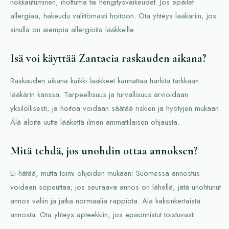
nokkautuminen, ihottuma tai hengitysvaikeudet. Jos epäilet
allergiaa, hakeudu välittömästi hoitoon. Ota yhteys lääkäriin, jos
sinulla on aiempia allergioita lääkkeille.
Isä voi käyttää Zantacia raskauden aikana?
Raskauden aikana kaikki lääkkeet kannattaa harkita tarkkaan
lääkärin kanssa. Tarpeellisuus ja turvallisuus arvioidaan
yksilöllisesti, ja hoitoa voidaan säätää riskien ja hyötyjen mukaan.
Älä aloita uutta lääkettä ilman ammattilaisen ohjausta.
Mitä tehdä, jos unohdin ottaa annoksen?
Ei hätää, mutta toimi ohjeiden mukaan: Suomessa annostus
voidaan sopeuttaa; jos seuraava annos on lähellä, jätä unohtunut
annos väliin ja jatka normaalia rappiota. Älä kaksinkertaista
annosta. Ota yhteys apteekkiin, jos epäonnistut toistuvasti.