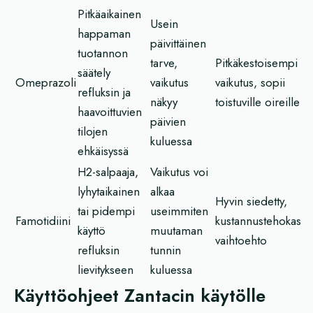
Pitkäaikainen
Usein
happaman
päivittäinen
tuotannon
tarve,
Pitkäkestoisempi
säätely
Omeprazoli
vaikutus
vaikutus, sopii
refluksin ja
näkyy
toistuville oireille
haavoittuvien
päivien
tilojen
kuluessa
ehkäisyssä
H2-salpaaja,
Vaikutus voi
lyhytaikainen
alkaa
Hyvin siedetty,
tai pidempi
useimmiten
Famotidiini
kustannustehokas
käyttö
muutaman
vaihtoehto
refluksin
tunnin
lievitykseen
kuluessa
Käyttöohjeet Zantacin käytölle