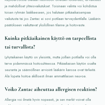
ja mahdolliset yhteisvaikutukset. Toisinaan valinta voi kohdistua
toisen ryhmän lääkkeeseen, jos halutaan pitkäaikaisempaa
vaikutusta tai jos Zantac ei sovi potilaan terveydentilalle. Lääkärin
päätökseen vaikuttavat yksilöllinen tilanne ja hoitovaste.
Kuinka pitkäaikainen käyttö on tarpeellista
tai turvallista?
Lyhytaikainen käyttö on yleisintä, mutta joillain potilailla voi olla
tarve pidemmässä hoitosuhteessa. Pitkäaikaisen käytön osalta
seuranta ja säännöllinen arviointi lääkärin kanssa ovat tärkeitä.
Älä lopeta hoitoa äkillisesti ilman ammattilaisen neuvoa.
Voiko Zantac aiheuttaa allergisen reaktion?
Allergia voi ilmetä hyvin nopeasti, ja sen merkit voivat olla