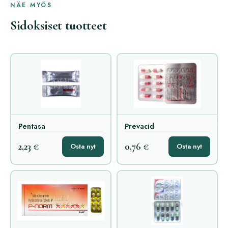
NÄE MYÖS
Sidoksiset tuotteet
Pentasa
Prevacid
2,23 €
0,76 €
Osta nyt
Osta nyt