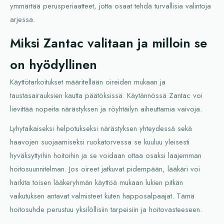
ymmärtää perusperiaatteet, jotta osaat tehdä turvallisia valintoja
arjessa.
Miksi Zantac valitaan ja milloin se
on hyödyllinen
Käyttötarkoitukset määritellään oireiden mukaan ja
taustasairauksien kautta päätöksissä. Käytännössä Zantac voi
lievittää nopeita närästyksen ja röyhtäilyn aiheuttamia vaivoja.
Lyhytaikaiseksi helpotukseksi närästyksen yhteydessä sekä
haavojen suojaamiseksi ruokatorvessa se kuuluu yleisesti
hyväksyttyihin hoitoihin ja se voidaan ottaa osaksi laajemman
hoitosuunnitelman. Jos oireet jatkuvat pidempään, lääkäri voi
harkita toisen lääkeryhmän käyttöä mukaan lukien pitkän
vaikutuksen antavat valmisteet kuten happosalpaajat. Tämä
hoitosuhde perustuu yksilöllisiin tarpeisiin ja hoitovasteeseen.