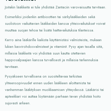
Joitakin lääkkeitä ei tule yhdistää Zantaciin varovaisuutta tarvitaan.
Esimerkiksi joidenkin antibioottien tai särkylääkkeiden sekä
suolistoon vaikuttavien lääkkeiden kanssa yhteisvaikutukset voivat
muuttaa suojan tehoa tai lisätä haittavaikutuksia tilanteissa.
Kerro aina lääkärille kaikista käyttämistäsi valmisteista, mukaan
lukien kasvirohdosvalmisteet ja vitamiinit. Pysy ajan tasalla siitä,
millaisia lääkkeitä voi yhdistää suun kautta otettavien
happosalpaajien kanssa turvallisesti ja millaisia tarkennuksia
tarvitaan.
Pysyäkseen turvallisena on suositeltavaa tarkistaa
yhteensopivuudet ennen uuden lääkkeen aloittamista tai
vanhemman lääkityksen muokkaamisen yhteydessä. Lääkärisi tai
apteekkari voi auttaa löytämään parhaan tavan yhdistää hoito
sujuvasti arkeen.