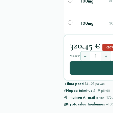
100mg
60
100mg
30
320,45 €
−20
−
+
Määrä:
✈️
Ilma posti
14–21
päivää
⚡
Nopea toimitus
5–9
päivää
🎁
Ilmainen Airmail
alkaen
173,
🔒
Kryptovaluutta-alennus
−10