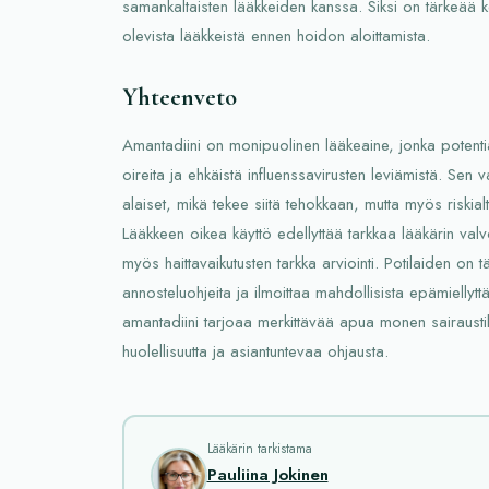
samankaltaisten lääkkeiden kanssa. Siksi on tärkeää ke
olevista lääkkeistä ennen hoidon aloittamista.
Yhteenveto
Amantadiini on monipuolinen lääkeaine, jonka potentiaa
oireita ja ehkäistä influenssavirusten leviämistä. Sen 
alaiset, mikä tekee siitä tehokkaan, mutta myös riskialt
Lääkkeen oikea käyttö edellyttää tarkkaa lääkärin val
myös haittavaikutusten tarkka arviointi. Potilaiden on
annosteluohjeita ja ilmoittaa mahdollisista epämiellyttä
amantadiini tarjoaa merkittävää apua monen sairaustil
huolellisuutta ja asiantuntevaa ohjausta.
Lääkärin tarkistama
Pauliina Jokinen