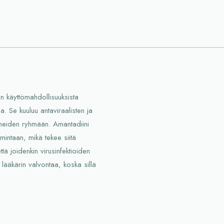
en käyttömahdollisuuksista
a. Se kuuluu antaviraalisten ja
ineiden ryhmään. Amantadiini
mintaan, mikä tekee siitä
tä joidenkin virusinfektioiden
 lääkärin valvontaa, koska sillä