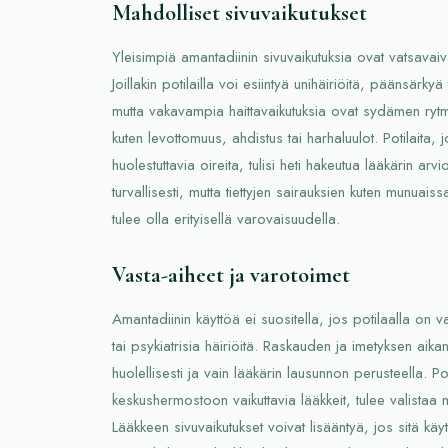
Mahdolliset sivuvaikutukset
Yleisimpiä amantadiinin sivuvaikutuksia ovat vatsavaivat
Joillakin potilailla voi esiintyä unihäiriöitä, päänsärk
mutta vakavampia haittavaikutuksia ovat sydämen rytmi
kuten levottomuus, ahdistus tai harhaluulot. Potilaita, jo
huolestuttavia oireita, tulisi heti hakeutua lääkärin ar
turvallisesti, mutta tiettyjen sairauksien kuten munua
tulee olla erityisellä varovaisuudella.
Vasta-aiheet ja varotoimet
Amantadiinin käyttöä ei suositella, jos potilaalla on 
tai psykiatrisia häiriöitä. Raskauden ja imetyksen aikan
huolellisesti ja vain lääkärin lausunnon perusteella. Pot
keskushermostoon vaikuttavia lääkkeit, tulee valistaa m
Lääkkeen sivuvaikutukset voivat lisääntyä, jos sitä k