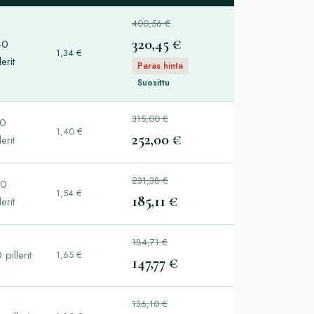
400,56 €
320,45 €
40
1,34 €
lerit
Paras hinta
Suosittu
315,00 €
80
1,40 €
252,00 €
lerit
231,38 €
20
1,54 €
185,11 €
lerit
184,71 €
 pillerit
1,65 €
147,77 €
136,10 €