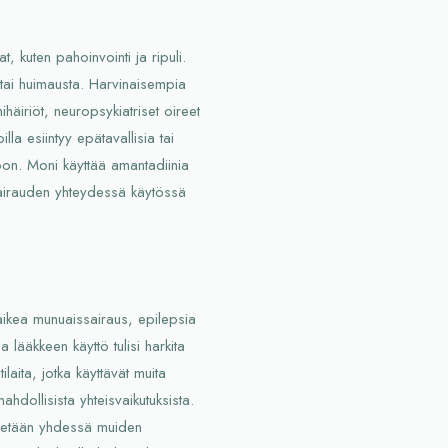
, kuten pahoinvointi ja ripuli.
yä tai huimausta. Harvinaisempia
häiriöt, neuropsykiatriset oireet
illa esiintyy epätavallisia tai
vioon. Moni käyttää amantadiinia
issairauden yhteydessä käytössä
vaikea munuaissairaus, epilepsia
a lääkkeen käyttö tulisi harkita
ilaita, jotka käyttävät muita
ahdollisista yhteisvaikutuksista.
äytetään yhdessä muiden