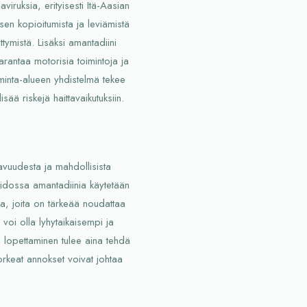
iruksia, erityisesti Itä-Aasian
ksen kopioitumista ja leviämistä
tymistä. Lisäksi amantadiini
rantaa motorisia toimintoja ja
minta-alueen yhdistelmä tekee
ää riskejä haittavaikutuksiin.
avuudesta ja mahdollisista
hoidossa amantadiinia käytetään
a, joita on tärkeää noudattaa
 voi olla lyhytaikaisempi ja
a lopettaminen tulee aina tehdä
korkeat annokset voivat johtaa