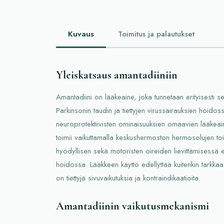
Kuvaus
Toimitus ja palautukset
Yleiskatsaus amantadiiniin
Amantadiini on lääkeaine, joka tunnetaan erityisesti s
Parkinsonin taudin ja tiettyjen virussairauksien hoidoss
neuroprotektiivisten ominaisuuksien omaavien lääkea
toimii vaikuttamalla keskushermoston hermosolujen toi
hyödyllisen sekä motoristen oireiden lievittämisessä et
hoidossa. Lääkkeen käyttö edellyttää kuitenkin tarkkaa
on tiettyjä sivuvaikutuksia ja kontraindikaatioita.
Amantadiinin vaikutusmekanismi