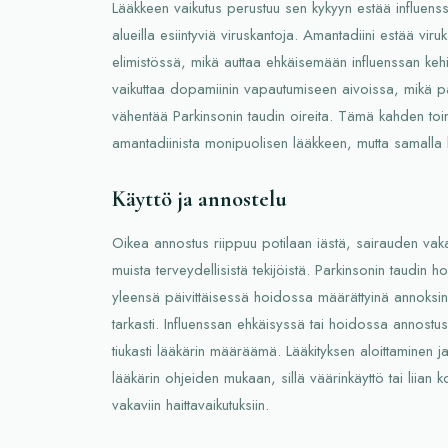
Lääkkeen vaikutus perustuu sen kykyyn estää influenssav
alueilla esiintyviä viruskantoja. Amantadiini estää viru
elimistössä, mikä auttaa ehkäisemään influenssan kehit
vaikuttaa dopamiinin vapautumiseen aivoissa, mikä pa
vähentää Parkinsonin taudin oireita. Tämä kahden toi
amantadiinista monipuolisen lääkkeen, mutta samalla lis
Käyttö ja annostelu
Oikea annostus riippuu potilaan iästä, sairauden vak
muista terveydellisistä tekijöistä. Parkinsonin taudin 
yleensä päivittäisessä hoidossa määrättyinä annoksin
tarkasti. Influenssan ehkäisyssä tai hoidossa annostus
tiukasti lääkärin määräämä. Lääkityksen aloittaminen j
lääkärin ohjeiden mukaan, sillä väärinkäyttö tai liian 
vakaviin haittavaikutuksiin.