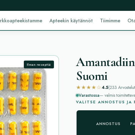
erkkoapteekistamme
Apteekin käytännöt
Tiimimme
Ota
Amantadiini
Ilman reseptiä
Suomi
★★★★☆
4.5
(233
Arvostelut
Varastossa
— valmis toimitettav
VALITSE ANNOSTUS JA
ANNOSTUS
P