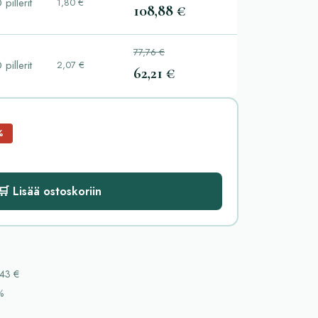
 pillerit
1,80 €
108,88 €
77,76 €
 pillerit
2,07 €
62,21 €
%
🛒 Lisää ostoskoriin
43 €
%