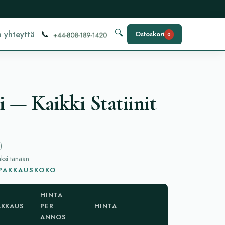
📞
🔍
 yhteyttä
Ostoskori
0
 — Kaikki Statiinit
)
aksi tänään
 PAKKAUSKOKO
HINTA
AKKAUS
PER
HINTA
ANNOS