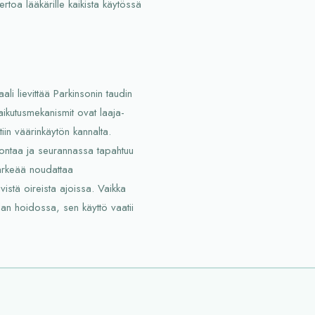
rtoa lääkärille kaikista käytössä
li lievittää Parkinsonin taudin
vaikutusmekanismit ovat laaja-
tiin väärinkäytön kannalta.
vontaa ja seurannassa tapahtuu
 tärkeää noudattaa
vistä oireista ajoissa. Vaikka
an hoidossa, sen käyttö vaatii