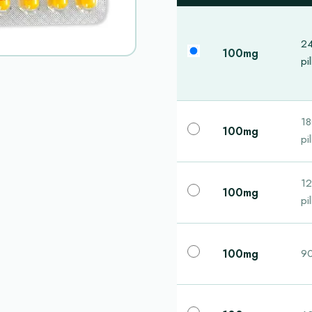
2
100mg
pil
1
100mg
pil
1
100mg
pil
100mg
90