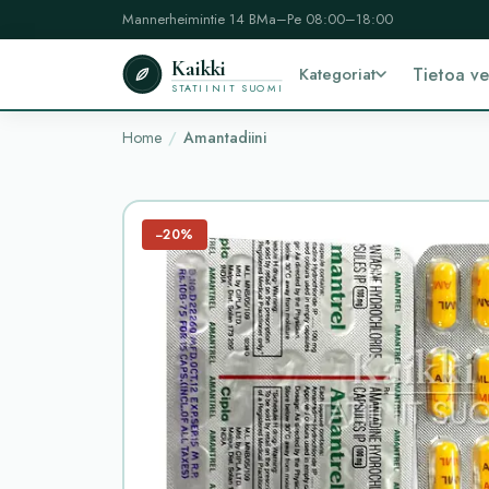
Mannerheimintie 14 B
Ma–Pe 08:00–18:00
Kaikki
Kategoriat
Tietoa v
STATIINIT SUOMI
Home
Amantadiini
−20%