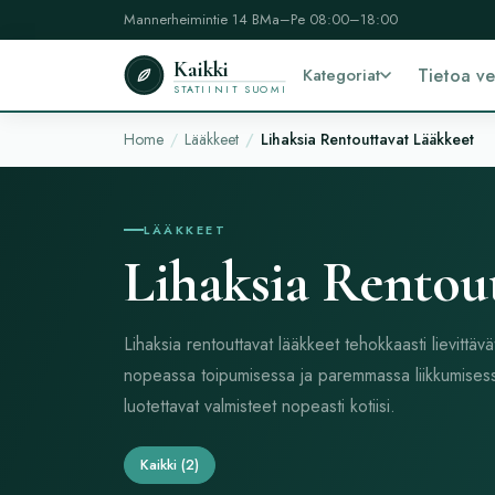
Mannerheimintie 14 B
Ma–Pe 08:00–18:00
Kaikki
Kategoriat
Tietoa v
STATIINIT SUOMI
Home
Lääkkeet
Lihaksia Rentouttavat Lääkkeet
LÄÄKKEET
Lihaksia Rentou
Lihaksia rentouttavat lääkkeet tehokkaasti lievittävä
nopeassa toipumisessa ja paremmassa liikkumisessa. 
luotettavat valmisteet nopeasti kotiisi.
Kaikki
(2)