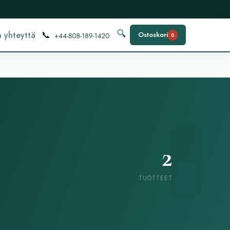
📞
🔍
 yhteyttä
Ostoskori
0
2
TUOTTEET