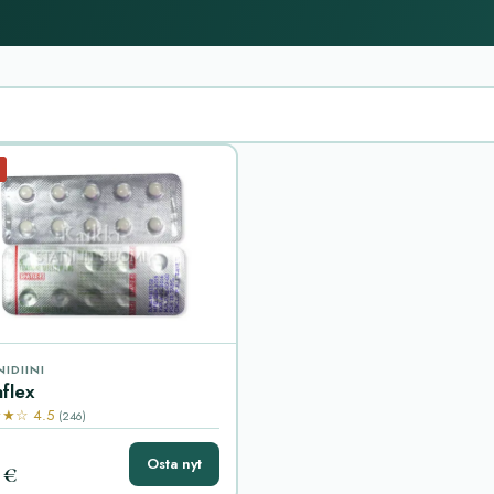
IDIINI
flex
★☆ 4.5
(246)
Osta nyt
 €