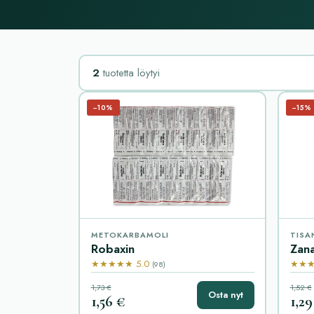
2
tuotetta löytyi
−10%
−15%
METOKARBAMOLI
TISAN
Robaxin
Zana
★★★★★ 5.0
★★★
(98)
1,73 €
1,52 €
Osta nyt
1,56 €
1,29