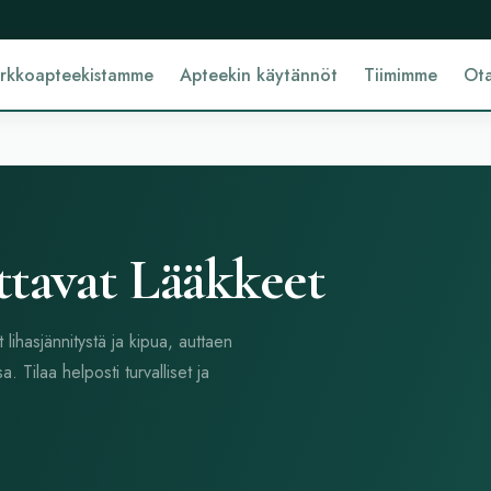
erkkoapteekistamme
Apteekin käytännöt
Tiimimme
Ota
ttavat Lääkkeet
t lihasjännitystä ja kipua, auttaen
Tilaa helposti turvalliset ja