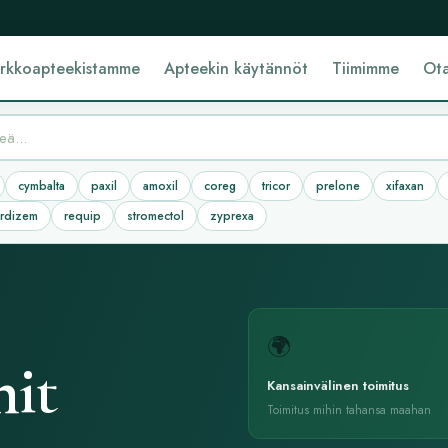
erkkoapteekistamme
Apteekin käytännöt
Tiimimme
Ota
cymbalta
paxil
amoxil
coreg
tricor
prelone
xifaxan
ardizem
requip
stromectol
zyprexa
🌍
nit
Kansainvälinen toimitus
Toimitus mihin tahansa maahan