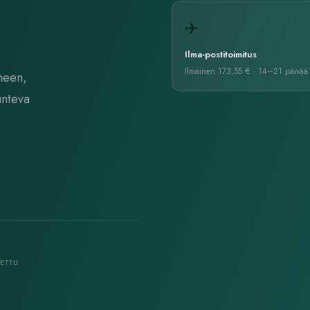
✈️
Ilma-postitoimitus
Ilmainen
173,55 € · 14–21
päivää
omeen,
unteva
ETTU