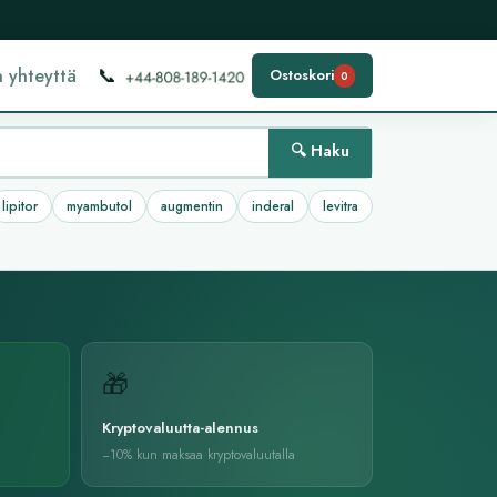
📞
 yhteyttä
Ostoskori
0
🔍 Haku
lipitor
myambutol
augmentin
inderal
levitra
🎁
Kryptovaluutta-alennus
−10%
kun maksaa kryptovaluutalla