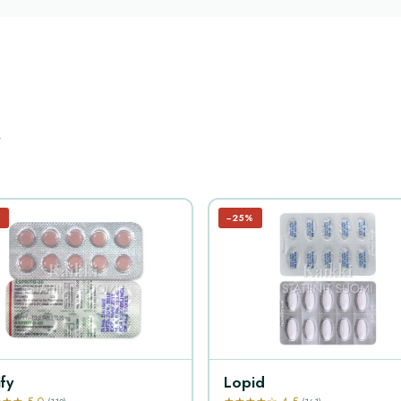
t
%
−25%
ify
Lopid