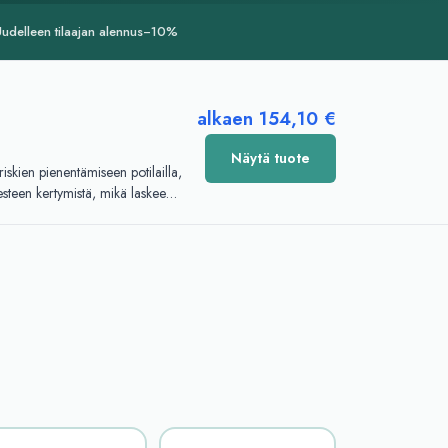
udelleen tilaajan alennus
−10%
alkaen
154,10 €
Näytä tuote
skien pienentämiseen potilailla,
esteen kertymistä, mikä laskee
joka päivä. Noudata lääkärin