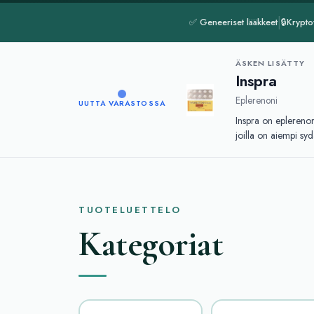
|
✅ Geneeriset lääkkeet
🔒
Krypto
ÄSKEN LISÄTTY
Inspra
Eplerenoni
UUTTA VARASTOSSA
Inspra on eplerenon
joilla on aiempi sy
verenpainetta ja pa
ohjeita ja ilmoita ma
TUOTELUETTELO
Kategoriat