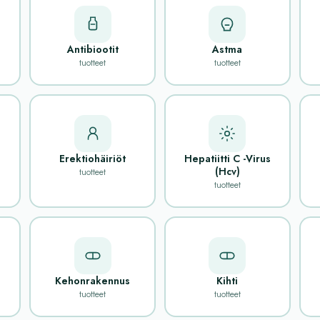
Antibiootit
Astma
tuotteet
tuotteet
Erektiohäiriöt
Hepatiitti C -Virus
(Hcv)
tuotteet
tuotteet
Kehonrakennus
Kihti
tuotteet
tuotteet