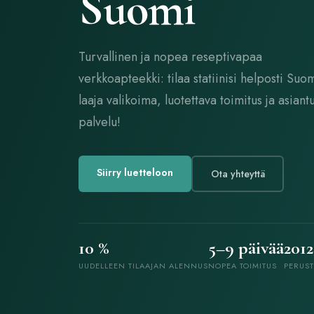
Suomi
Turvallinen ja nopea reseptivapaa
verkkoapteekki: tilaa statiinisi helposti Su
laaja valikoima, luotettava toimitus ja asiant
palvelu!
Siirry luetteloon
Ota yhteyttä
10 %
5–9
päivää
2012
UUDELLEEN TILAAJAN ALENNUS
NOPEA TOIMITUS
PERUST