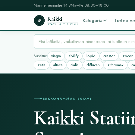
Mannerheimintie 14 B
Ma–Pe 08:00–18:00
Kaikki
Kategoriat
Tietoa v
STATIINIT SUOMI
Suosittu:
viagra
abilify
lopid
crestor
zocor
zetia
altace
cialis
diflucan
zithromax
c
VERKKOHAMMAS
-
SUOMI
Kaikki Statii