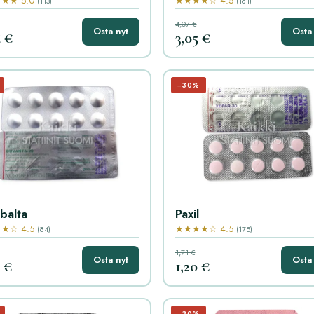
★★ 5.0
★★★★☆ 4.5
(113)
(161)
4,07 €
Osta nyt
Osta 
5 €
3,05 €
−30%
balta
Paxil
★☆ 4.5
★★★★☆ 4.5
(84)
(175)
1,71 €
Osta nyt
Osta 
9 €
1,20 €
−30%