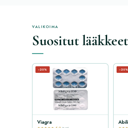
VALIKOIMA
Suositut lääkkee
−20%
−20
Viagra
Abil