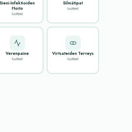
Sieni-Infektioiden
Silmätipat
Hoito
tuotteet
tuotteet
Verenpaine
Virtsateiden Terveys
tuotteet
tuotteet