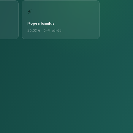
⚡
Nopea toimitus
26,03 € · 5–9
päivää