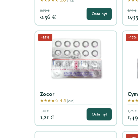
★★★★★ 5.0
★★★
(142)
0,70 €
1,19 €
Osta nyt
0,56 €
0,9
−15%
−15%
Zocor
Cym
★★★★☆ 4.5
★★★
(238)
1,43 €
1,76 €
Osta nyt
1,21 €
1,4
−10%