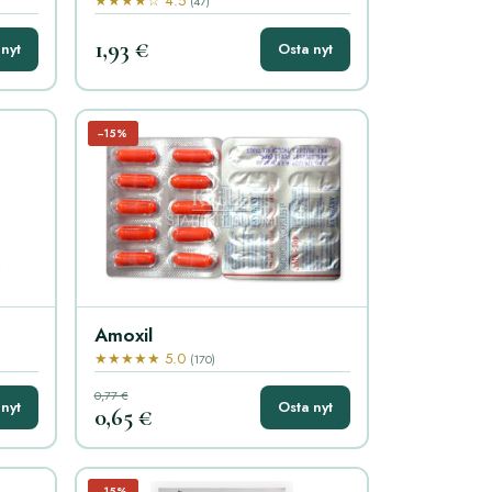
★★★★☆ 4.5
(47)
1,93 €
nyt
Osta nyt
−15%
Amoxil
★★★★★ 5.0
(170)
0,77 €
nyt
Osta nyt
0,65 €
−15%