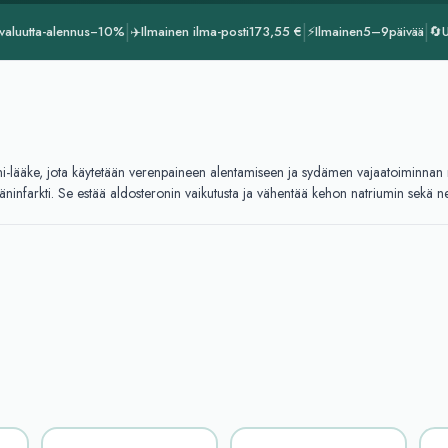
|
|
|
valuutta-alennus
−10%
✈️
Ilmainen ilma-posti
173,55 €
⚡
Ilmainen
5–9
päivää
🔄
U
i-lääke, jota käytetään verenpaineen alentamiseen ja sydämen vajaatoiminnan ri
däninfarkti. Se estää aldosteronin vaikutusta ja vähentää kehon natriumin sekä n
rantaa sydämen työtä. Ota tabletti kerran päivässä suun kautta, samaan aikaan 
hdollisista sivuvaikutuksista.