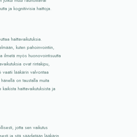
jotkut muut rauhoittavat
ta ja kognitiivisia haittoja.
uttaa haittavaikutuksia.
stelmään, kuten pahoinvointiin,
aa ilmetä myös huonovointisuutta
avaikutuksia ovat rintakipu,
ö vaatii lääkärin valvontaa
ai hänellä on taustalla muita
kaikista haittavaikutuksista ja
isesti, jotta sen vaikutus
isesti ja sitä säädetään lääkärin