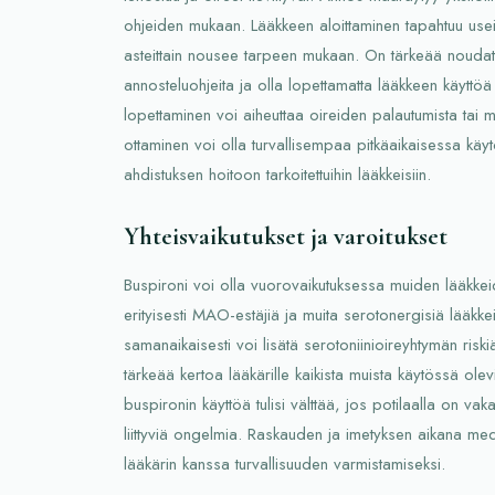
ohjeiden mukaan. Lääkkeen aloittaminen tapahtuu usei
asteittain nousee tarpeen mukaan. On tärkeää noudatt
annosteluohjeita ja olla lopettamatta lääkkeen käyttöä 
lopettaminen voi aiheuttaa oireiden palautumista tai mu
ottaminen voi olla turvallisempaa pitkäaikaisessa kä
ahdistuksen hoitoon tarkoitettuihin lääkkeisiin.
Yhteisvaikutukset ja varoitukset
Buspironi voi olla vuorovaikutuksessa muiden lääkk
erityisesti MAO-estäjiä ja muita serotonergisiä lääkke
samanaikaisesti voi lisätä serotoniinioireyhtymän riski
tärkeää kertoa lääkärille kaikista muista käytössä olevi
buspironin käyttöä tulisi välttää, jos potilaalla on va
liittyviä ongelmia. Raskauden ja imetyksen aikana medic
lääkärin kanssa turvallisuuden varmistamiseksi.