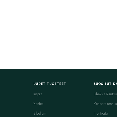
UUDET TUOTTEET
SUOSITUT K
Inspra
Lihaksia Rentou
Xenical
Kehonrakennus
Sibelium
Ihonhoito