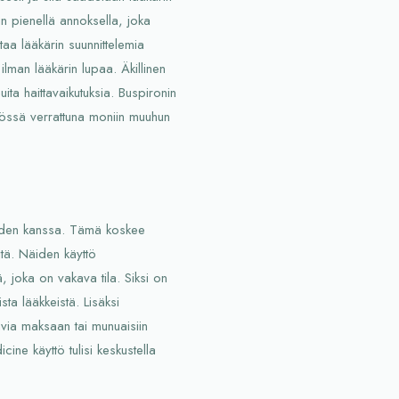
n pienellä annoksella, joka
aa lääkärin suunnittelemia
ilman lääkärin lupaa. Äkillinen
ita haittavaikutuksia. Buspironin
ytössä verrattuna moniin muuhun
eiden kanssa. Tämä koskee
itä. Näiden käyttö
ä, joka on vakava tila. Siksi on
sta lääkkeistä. Lisäksi
kavia maksaan tai munuaisiin
ine käyttö tulisi keskustella