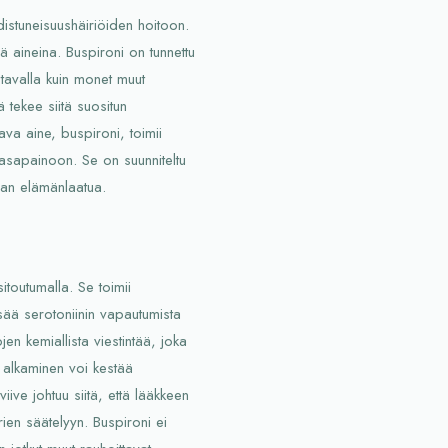
distuneisuushäiriöiden hoitoon.
ä aineina. Buspironi on tunnettu
a tavalla kuin monet muut
 tekee siitä suositun
ava aine, buspironi, toimii
tasapainoon. Se on suunniteltu
aan elämänlaatua.
sitoutumalla. Se toimii
sää serotoniinin vapautumista
en kemiallista viestintää, joka
 alkaminen voi kestää
ive johtuu siitä, että lääkkeen
en säätelyyn. Buspironi ei