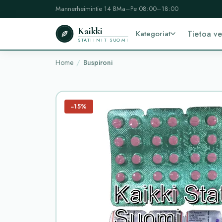
Mannerheimintie 14 B
Ma–Pe 08:00–18:00
Kaikki
Kategoriat
Tietoa v
STATIINIT SUOMI
Home
Buspironi
−15%