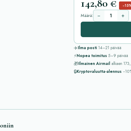
142,80 €
−15
−
+
Määrä:
✈️
Ilma posti
14–21
päivää
⚡
Nopea toimitus
5–9
päivää
🎁
Ilmainen Airmail
alkaen
173,
🔒
Kryptovaluutta-alennus
−10
oniin