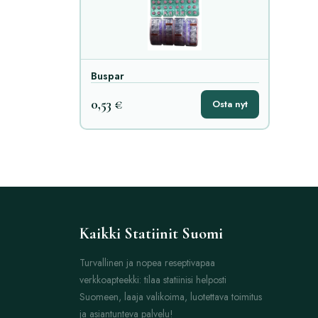
Buspar
0,53 €
Osta nyt
Kaikki Statiinit Suomi
Turvallinen ja nopea reseptivapaa
verkkoapteekki: tilaa statiinisi helposti
Suomeen, laaja valikoima, luotettava toimitus
ja asiantunteva palvelu!