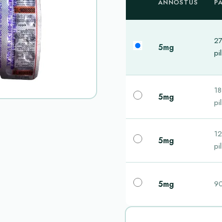
ANNOSTUS
P
2
5mg
pil
1
5mg
pil
1
5mg
pil
5mg
90