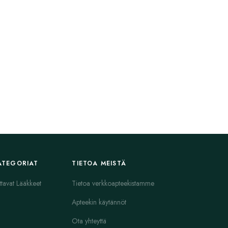
ATEGORIAT
TIETOA MEISTÄ
ttavat Lääkkeet
Tietoa verkkoapteekistamme
Apteekin käytännöt
Ota yhteyttä