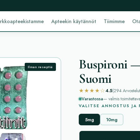
erkkoapteekistamme
Apteekin käytännöt
Tiimimme
Ota
Buspironi — 
Ilman reseptiä
Suomi
★★★★☆
4.5
(294
Arvostelu
Varastossa
— valmis toimitettav
VALITSE ANNOSTUS JA
5mg
10mg