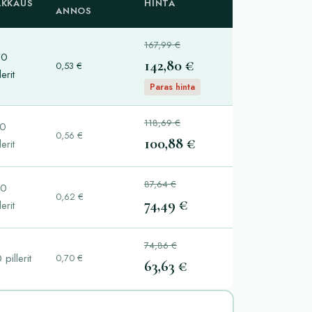
AKKAUS
HINTA
ANNOS
167,99 €
70
142,80 €
0,53 €
lerit
Paras hinta
118,69 €
80
0,56 €
100,88 €
lerit
87,64 €
20
0,62 €
74,49 €
lerit
74,86 €
 pillerit
0,70 €
63,63 €