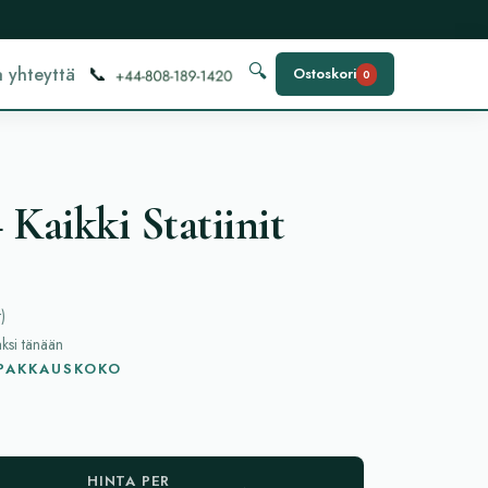
📞
🔍
 yhteyttä
Ostoskori
0
Kaikki Statiinit
t
)
aksi tänään
 PAKKAUSKOKO
HINTA PER