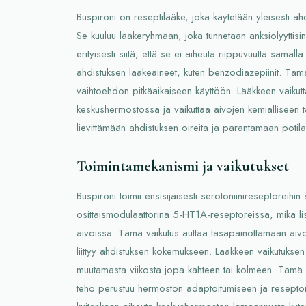
Buspironi on reseptilääke, joka käytetään yleisesti ah
Se kuuluu lääkeryhmään, joka tunnetaan anksiolyyttisin
erityisesti siitä, että se ei aiheuta riippuvuutta samall
ahdistuksen lääkeaineet, kuten benzodiazepiinit. Tämä
vaihtoehdon pitkäaikaiseen käyttöön. Lääkkeen vaikutt
keskushermostossa ja vaikuttaa aivojen kemialliseen 
lievittämään ahdistuksen oireita ja parantamaan potil
Toimintamekanismi ja vaikutukset
Buspironi toimii ensisijaisesti serotoniinireseptoreihin 
osittaismodulaattorina 5-HT1A-reseptoreissa, mikä li
aivoissa. Tämä vaikutus auttaa tasapainottamaan aivoj
liittyy ahdistuksen kokemukseen. Lääkkeen vaikutuksen
muutamasta viikosta jopa kahteen tai kolmeen. Tämä vi
teho perustuu hermoston adaptoitumiseen ja reseptori