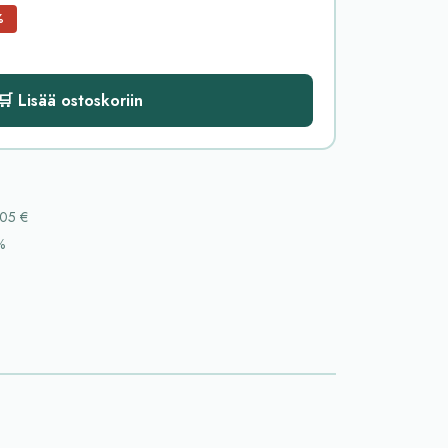
%
🛒 Lisää ostoskoriin
05 €
%