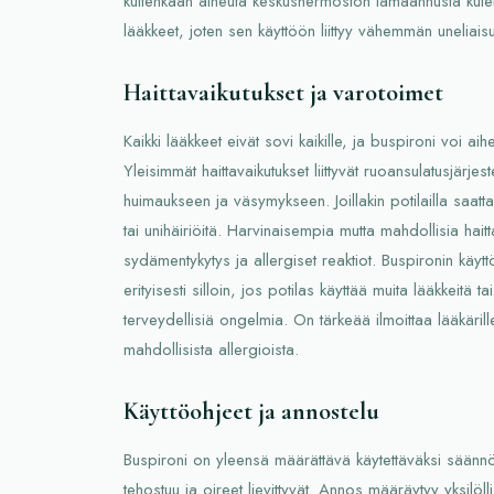
kuitenkaan aiheuta keskushermoston lamaannusta kuten 
lääkkeet, joten sen käyttöön liittyy vähemmän uneliaisuut
Haittavaikutukset ja varotoimet
Kaikki lääkkeet eivät sovi kaikille, ja buspironi voi aihe
Yleisimmät haittavaikutukset liittyvät ruoansulatusjärje
huimaukseen ja väsymykseen. Joillakin potilailla saatt
tai unihäiriöitä. Harvinaisempia mutta mahdollisia haitt
sydämentykytys ja allergiset reaktiot. Buspironin käytt
erityisesti silloin, jos potilas käyttää muita lääkkeitä t
terveydellisiä ongelmia. On tärkeää ilmoittaa lääkärille 
mahdollisista allergioista.
Käyttöohjeet ja annostelu
Buspironi on yleensä määrättävä käytettäväksi säännöll
tehostuu ja oireet lievittyvät. Annos määräytyy yksilöll