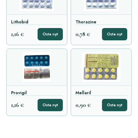
Lithobid
Thorazine
1,16 €
0,78 €
Osta nyt
Osta nyt
Provigil
Mellaril
1,16 €
0,90 €
Osta nyt
Osta nyt