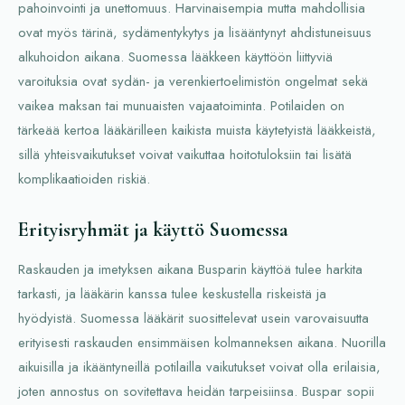
pahoinvointi ja unettomuus. Harvinaisempia mutta mahdollisia
ovat myös tärinä, sydämentykytys ja lisääntynyt ahdistuneisuus
alkuhoidon aikana. Suomessa lääkkeen käyttöön liittyviä
varoituksia ovat sydän- ja verenkiertoelimistön ongelmat sekä
vaikea maksan tai munuaisten vajaatoiminta. Potilaiden on
tärkeää kertoa lääkärilleen kaikista muista käytetyistä lääkkeistä,
sillä yhteisvaikutukset voivat vaikuttaa hoitotuloksiin tai lisätä
komplikaatioiden riskiä.
Erityisryhmät ja käyttö Suomessa
Raskauden ja imetyksen aikana Busparin käyttöä tulee harkita
tarkasti, ja lääkärin kanssa tulee keskustella riskeistä ja
hyödyistä. Suomessa lääkärit suosittelevat usein varovaisuutta
erityisesti raskauden ensimmäisen kolmanneksen aikana. Nuorilla
aikuisilla ja ikääntyneillä potilailla vaikutukset voivat olla erilaisia,
joten annostus on sovitettava heidän tarpeisiinsa. Buspar sopii