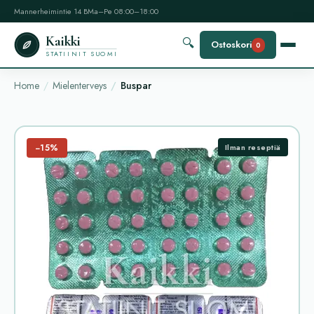
Mannerheimintie 14 B
Ma–Pe 08:00–18:00
Kaikki
🔍
Ostoskori
0
STATIINIT SUOMI
Home
Mielenterveys
Buspar
−15%
Ilman reseptiä