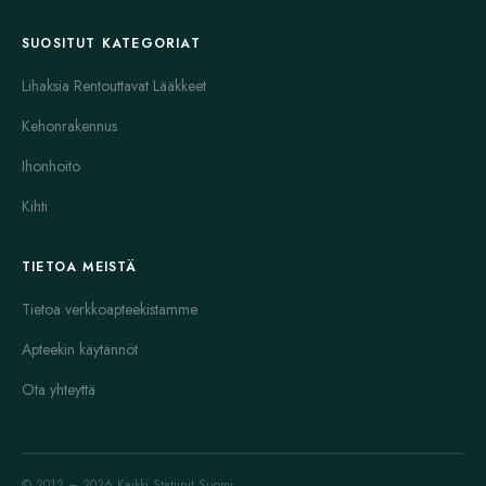
SUOSITUT KATEGORIAT
Lihaksia Rentouttavat Lääkkeet
Kehonrakennus
Ihonhoito
Kihti
TIETOA MEISTÄ
Tietoa verkkoapteekistamme
Apteekin käytännöt
Ota yhteyttä
© 2012 – 2026 Kaikki Statiinit Suomi