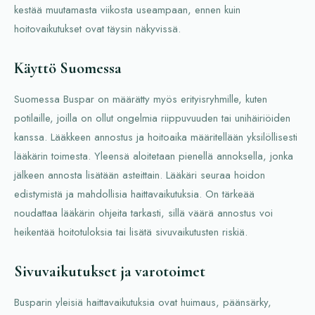
kestää muutamasta viikosta useampaan, ennen kuin
hoitovaikutukset ovat täysin näkyvissä.
Käyttö Suomessa
Suomessa Buspar on määrätty myös erityisryhmille, kuten
potilaille, joilla on ollut ongelmia riippuvuuden tai unihäiriöiden
kanssa. Lääkkeen annostus ja hoitoaika määritellään yksilöllisesti
lääkärin toimesta. Yleensä aloitetaan pienellä annoksella, jonka
jälkeen annosta lisätään asteittain. Lääkäri seuraa hoidon
edistymistä ja mahdollisia haittavaikutuksia. On tärkeää
noudattaa lääkärin ohjeita tarkasti, sillä väärä annostus voi
heikentää hoitotuloksia tai lisätä sivuvaikutusten riskiä.
Sivuvaikutukset ja varotoimet
Busparin yleisiä haittavaikutuksia ovat huimaus, päänsärky,