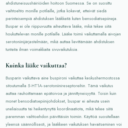
ahdistuneisuushäiriöiden hoitoon Suomessa. Se on suosittu
vaihtoehto monille potilaille, jotka kokevat, etteivät siedä
perinteisempiä ahdistuksen lääkkeitä kuten bensodiatsepiineja.
Buspar ei ole riippuvuutta aiheuttava lääke, mikä tekee siitä
houkuttelevan monille potilaille. Lääke toimii vaikuttamalla aivojen
serotoniinijärjestelmään, mikä auttaa lievittämään ahdistuksen
tunteita ilman voimakkaita sivuvaikutuksia.
Kuinka lääke vaikuttaa?
Busparin vaikuttava aine buspironi vaikuttaa keskushermostossa
sitoutumalla 5-HT1A-serotoniinireseptoreihin. Tämä vaikutus
auttaa rauhoittamaan epätoivoa ja jännittyneisyyttä. Toisin kuin
monet bensodiatsepiinijohdokset, buspar ei aiheuta usein
uneliaisuutta tai heikentynyttä koordinaatiota, mikä tekee siitä
paremman vaihtoehdon päivittäisiin toimiin. Käyttöä suositellaan
yleensä säännöllisesti, ja lääkkeen vaikutuksen havaitseminen voi