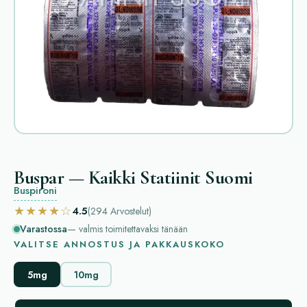
Buspar — Kaikki Statiinit Suomi
Buspironi
★★★★☆
4.5
(294
Arvostelut
)
Varastossa
— valmis toimitettavaksi tänään
VALITSE ANNOSTUS JA PAKKAUSKOKO
5mg
10mg