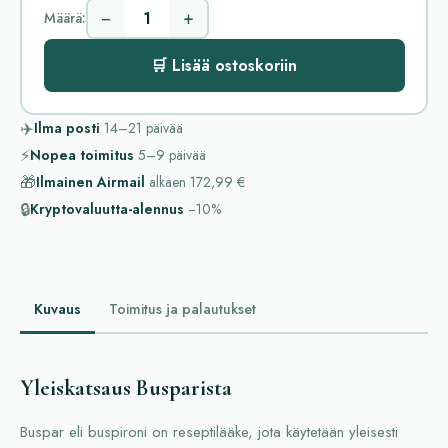
−
+
Määrä:
🛒 Lisää ostoskoriin
✈️
Ilma posti
14–21
päivää
⚡
Nopea toimitus
5–9
päivää
🎁
Ilmainen Airmail
alkaen
172,99 €
🔒
Kryptovaluutta-alennus
−10%
Kuvaus
Toimitus ja palautukset
Yleiskatsaus Busparista
Buspar eli buspironi on reseptilääke, jota käytetään yleisesti