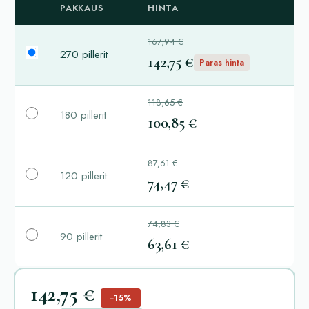
PAKKAUS
HINTA
167,94 €
270 pillerit
142,75 €
Paras hinta
118,65 €
180 pillerit
100,85 €
87,61 €
120 pillerit
74,47 €
74,83 €
90 pillerit
63,61 €
142,75 €
−15%