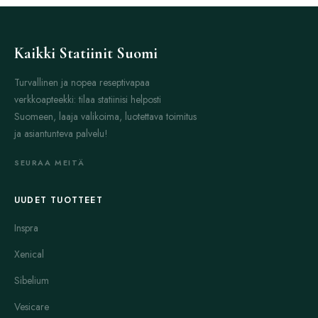
Kaikki Statiinit Suomi
Turvallinen ja nopea reseptivapaa
verkkoapteekki: tilaa statiinisi helposti
Suomeen, laaja valikoima, luotettava toimitus
ja asiantunteva palvelu!
SEURAA MEITÄ
UUDET TUOTTEET
Inspra
Xenical
Sibelium
Vesicare