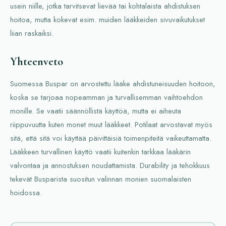
usein niille, jotka tarvitsevat lievää tai kohtalaista ahdistuksen
hoitoa, mutta kokevat esim. muiden lääkkeiden sivuvaikutukset
liian raskaiksi.
Yhteenveto
Suomessa Buspar on arvostettu lääke ahdistuneisuuden hoitoon,
koska se tarjoaa nopeamman ja turvallisemman vaihtoehdon
monille. Se vaatii säännöllistä käyttöä, mutta ei aiheuta
riippuvuutta kuten monet muut lääkkeet. Potilaat arvostavat myös
sitä, että sitä voi käyttää päivittäisiä toimenpiteitä vaikeuttamatta.
Lääkkeen turvallinen käyttö vaatii kuitenkin tarkkaa lääkärin
valvontaa ja annostuksen noudattamista. Durability ja tehokkuus
tekevät Busparista suositun valinnan monien suomalaisten
hoidossa.