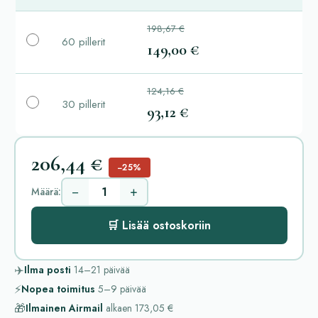
198,67 €
60 pillerit
149,00 €
124,16 €
30 pillerit
93,12 €
206,44 €
−25%
−
+
Määrä:
🛒 Lisää ostoskoriin
✈️
Ilma posti
14–21
päivää
⚡
Nopea toimitus
5–9
päivää
🎁
Ilmainen Airmail
alkaen
173,05 €