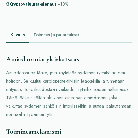
🔒
Kryptovaluutta-alennus
−10%
Kuvaus
Toimitus ja palautukset
Amiodaroni:n yleiskatsaus
Amiodaroni on lääke, jota käytetään sydämen rytmihäiriöiden
hoitoon. Se kuuluu kardioprotektiivisiin lääkkeisiin ja tunnetaan
erityisesti tehokkuudestaan vaikeiden rytmihäiriöiden hallinnassa.
Tämä lääke sisältää aktiivisen aineosan amiodaroni, joka
vaikuttaa sydämen sähköisiin impulsseihin ja auttaa palauttamaan
normaalin sydämen rytmin.
Toimintamekanismi