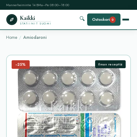
Mannerheimintie 14 B
Ma–Pe 08:00–18:00
Kaikki
🔍
Ostoskori
0
STATIINIT SUOMI
Home
Amiodaroni
−25%
Ilman reseptiä