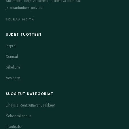
Suomeen, laaja valikoima, luotettava toimitus
ja asiantunteva palvelu!
SEURAA MEITÄ
UUDET TUOTTEET
Inspra
Xenical
Sibelium
Vesicare
SUOSITUT KATEGORIAT
Lihaksia Rentouttavat Lääkkeet
Kehonrakennus
Ihonhoito