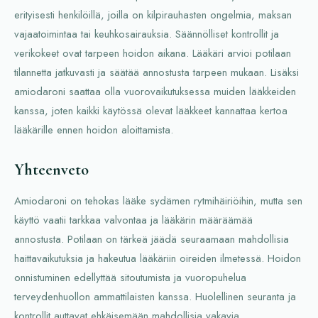
erityisesti henkilöillä, joilla on kilpirauhasten ongelmia, maksan
vajaatoimintaa tai keuhkosairauksia. Säännölliset kontrollit ja
verikokeet ovat tarpeen hoidon aikana. Lääkäri arvioi potilaan
tilannetta jatkuvasti ja säätää annostusta tarpeen mukaan. Lisäksi
amiodaroni saattaa olla vuorovaikutuksessa muiden lääkkeiden
kanssa, joten kaikki käytössä olevat lääkkeet kannattaa kertoa
lääkärille ennen hoidon aloittamista.
Yhteenveto
Amiodaroni on tehokas lääke sydämen rytmihäiriöihin, mutta sen
käyttö vaatii tarkkaa valvontaa ja lääkärin määräämää
annostusta. Potilaan on tärkeä jäädä seuraamaan mahdollisia
haittavaikutuksia ja hakeutua lääkäriin oireiden ilmetessä. Hoidon
onnistuminen edellyttää sitoutumista ja vuoropuhelua
terveydenhuollon ammattilaisten kanssa. Huolellinen seuranta ja
kontrollit auttavat ehkäisemään mahdollisia vakavia