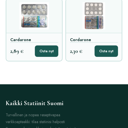
Cardarone
Cordarone
2,89 €
2,30 €
Osta nyt
Osta nyt
Kaikki Statiinit Suomi
Turvallinen ja nopea reseptivapaa
verkkoapteekki: tilaa statiinisi helposti