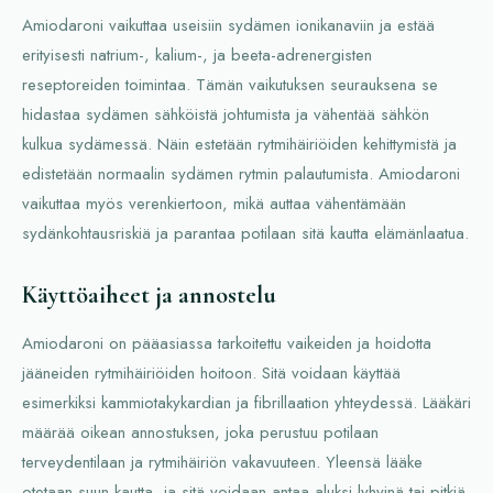
Amiodaroni vaikuttaa useisiin sydämen ionikanaviin ja estää
erityisesti natrium-, kalium-, ja beeta-adrenergisten
reseptoreiden toimintaa. Tämän vaikutuksen seurauksena se
hidastaa sydämen sähköistä johtumista ja vähentää sähkön
kulkua sydämessä. Näin estetään rytmihäiriöiden kehittymistä ja
edistetään normaalin sydämen rytmin palautumista. Amiodaroni
vaikuttaa myös verenkiertoon, mikä auttaa vähentämään
sydänkohtausriskiä ja parantaa potilaan sitä kautta elämänlaatua.
Käyttöaiheet ja annostelu
Amiodaroni on pääasiassa tarkoitettu vaikeiden ja hoidotta
jääneiden rytmihäiriöiden hoitoon. Sitä voidaan käyttää
esimerkiksi kammiotakykardian ja fibrillaation yhteydessä. Lääkäri
määrää oikean annostuksen, joka perustuu potilaan
terveydentilaan ja rytmihäiriön vakavuuteen. Yleensä lääke
otetaan suun kautta, ja sitä voidaan antaa aluksi lyhyinä tai pitkiä