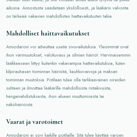
aikoina. Annostusta säädetään yksilöllisesti, ja lääkärin valvonta
on tärkeää vakavien mahdollisten haittavaikutusten takia.
Mahdolliset haittavaikutukset
Amiodaroni voi aiheuttaa useita sivuvaikutuksia. Yleisimmät ovat
ihon värimuutokset, valokuvaus ja silmien häiriöt. Harvinaisemmin
lääkkeeseen liittyy kuitenkin vakavampia haittavaikutuksia, kuten
kilpirauhasen toiminnan häiriöitä, keuhkovaivoja ja maksan
toiminnan muutoksia. Potilaan tulee olla tarkkaavainen oireiden
suhteen ja ilmoittaa lääkärille mahdollisista rintakivuista,
hengenahdistuksesta, ihon alueen muuttumisesta tai
näköhäiriöistä.
Vaarat ja varotoimet
Amiodaroni ei sovi kaikille potilaille. Sitä tulee käyttää varoen