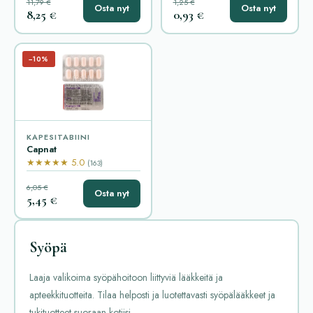
11,79 €
1,25 €
Osta nyt
Osta nyt
8,25 €
0,93 €
−10%
KAPESITABIINI
Capnat
★★★★★ 5.0
(163)
6,05 €
Osta nyt
5,45 €
Syöpä
Laaja valikoima syöpähoitoon liittyviä lääkkeitä ja
apteekkituotteita. Tilaa helposti ja luotettavasti syöpälääkkeet ja
tukituotteet suoraan kotiisi.