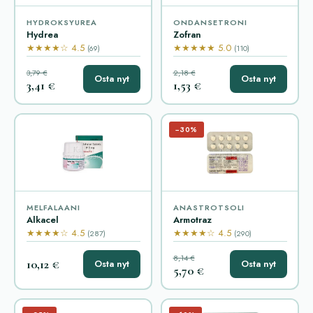
HYDROKSYUREA
ONDANSETRONI
Hydrea
Zofran
★★★★☆ 4.5
★★★★★ 5.0
(69)
(110)
3,79 €
2,18 €
Osta nyt
Osta nyt
3,41 €
1,53 €
−30%
MELFALAANI
ANASTROTSOLI
Alkacel
Armotraz
★★★★☆ 4.5
★★★★☆ 4.5
(287)
(290)
8,14 €
10,12 €
Osta nyt
Osta nyt
5,70 €