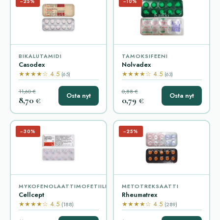
−25%
−10%
BIKALUTAMIDI
TAMOKSIFEENI
Casodex
Nolvadex
★★★★☆ 4.5
★★★★☆ 4.5
(65)
(63)
11,60 €
0,88 €
Osta nyt
Osta nyt
8,70 €
0,79 €
−30%
−25%
MYKOFENOLAATTIMOFETIILI
METOTREKSAATTI
Cellcept
Rheumatrex
★★★★☆ 4.5
★★★★☆ 4.5
(188)
(289)