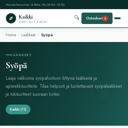
Mannerheimintie 14 B
Ma–Pe 08:00–18:00
Kaikki
🔍
Ostoskori
0
STATIINIT SUOMI
Home
Lääkkeet
Syöpä
LÄÄKKEET
Syöpä
Laaja valikoima syöpähoitoon liittyviä lääkkeitä ja
apteekkituotteita. Tilaa helposti ja luotettavasti syöpälääkkeet
ja tukituotteet suoraan kotiisi.
Kaikki
(11)