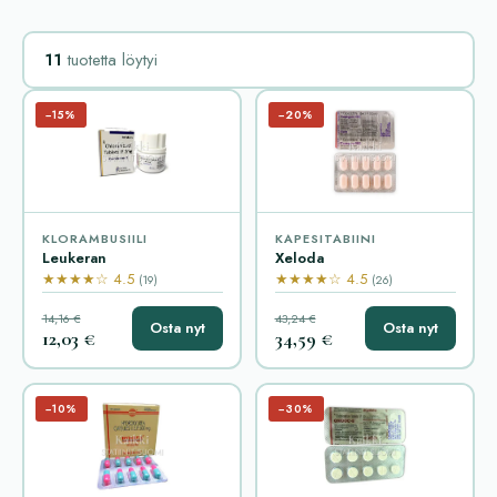
11
tuotetta löytyi
−15%
−20%
KLORAMBUSIILI
KAPESITABIINI
Leukeran
Xeloda
★★★★☆ 4.5
★★★★☆ 4.5
(19)
(26)
14,16 €
43,24 €
Osta nyt
Osta nyt
12,03 €
34,59 €
−10%
−30%