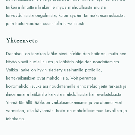
tärkeää ilmoittaa lääkärille myös mahdollisista muista
terveydellisistä ongelmista, kuten sydän- tai maksasairauksista,
jotta hoito voidaan suunnitella turvallisesti.
Yhteenveto
Danatsoli on tehokas lääke sieni-infektioiden hoitoon, mutta sen
käyttö vaatii huolellisuutta ja lääkärin ohjeiden noudattamista.
Vaikka lääke on hyvin siedetty useimmilla potilailla,
haittavaikutukset ovat mahdollisia. Voit parantaa
hoitomahdollisuuksiasi noudattamalla annosteluohjeita tarkasti ja
ilmoittamalla lääkärille kaikista mahdollisista haittavaikutuksista.
Ymmärtämällä lääkkeen vaikutusmekanismin ja varotoimet voit
varmistaa, että käyttämäsi hoito on mahdollisimman turvallista ja
tehokasta.