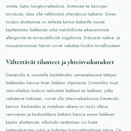
oireita, kuten hengitysvaikeuksia, ihottumaa tai kasvojen
turvotusta, tulee olla välittömästi yhteydessä lääkäriin. Ennen
hoidon aloittamista on tärkeää kertoa lääkärille muista
käyttämistäsi lääkkeistä sekä mahdollisista aikaisemmista
allergioista tai terveydellisistä ongelmista. Erityisesti maksa- ja
munuaistoiminnan häiriöt voivat vaikuttaa hoidon turvallisuuteen.
Vältettävät tilanteet ja yhteisvaikutukset
Danatsolia ei suositella käytettäväksi samanaikaisesti tiettyjen
lääkkeiden kanssa ilman lääkärin ohjeistusta. Esimerkiksi muut
sieni-infektion hoitoon tarkoitetut lääkkeet tai lääkkeet, jotka
vaikuttavat maksaan, voivat olla yhteisvaikutuksissa Danatsolin
kanssa. Raskauden ja imetyksen aikana on myös oltava
varovainen ja keskusteltava lääkärin kanssa ennen lääkkeen
käytön aloittamista. Alkoholin nauttiminen voi lisätä
haittavaikutusten riskiä ja hidastaa hoitovaihtoehtojen tehoa. On