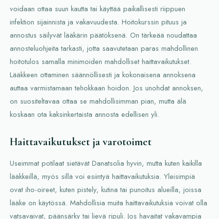
voidaan ottaa suun kautta tai käyttää paikallisesti riippuen
infektion sijainnista ja vakavuudesta. Hoitokurssin pituus ja
annostus säilyvät lääkärin päätöksenä. On tärkeää noudattaa
annosteluohjeita tarkasti, jotta saavutetaan paras mahdollinen
hoitotulos samalla minimoiden mahdolliset haittavaikutukset.
Lääkkeen ottaminen säännöllisesti ja kokonaisena annoksena
auttaa varmistamaan tehokkaan hoidon. Jos unohdat annoksen,
on suositeltavaa ottaa se mahdollisimman pian, mutta älä
koskaan ota kaksinkertaista annosta edellisen yli.
Haittavaikutukset ja varotoimet
Useimmat potilaat sietävät Danatsolia hyvin, mutta kuten kaikilla
lääkkeillä, myös sillä voi esiintyä haittavaikutuksia. Yleisimpiä
ovat iho-oireet, kuten pistely, kutina tai punoitus alueilla, joissa
lääke on käytössä. Mahdollisia muita haittavaikutuksia voivat olla
vatsavaivat, päänsärky tai lievä ripuli. Jos havaitat vakavampia