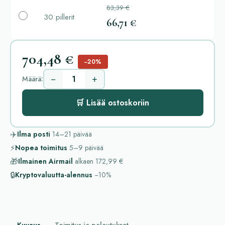
83,39 €
30 pillerit
66,71 €
704,48 €
−20%
−
+
Määrä:
🛒 Lisää ostoskoriin
✈️
Ilma posti
14–21
päivää
⚡
Nopea toimitus
5–9
päivää
🎁
Ilmainen Airmail
alkaen
172,99 €
🔒
Kryptovaluutta-alennus
−10%