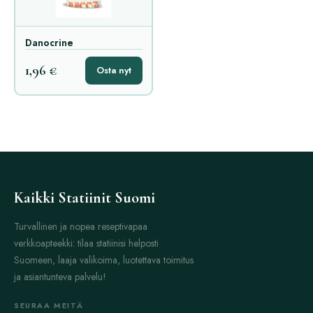
Danocrine
1,96 €
Osta nyt
Kaikki Statiinit Suomi
Turvallinen ja nopea reseptivapaa
verkkoapteekki: tilaa statiinisi helposti
Suomeen, laaja valikoima, luotettava toimitus
ja asiantunteva palvelu!
SEURAA MEITÄ