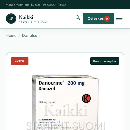
Mannerheimintie 14 B
Ma–Pe 08:00–18:00
Kaikki
🔍
Ostoskori
0
STATIINIT SUOMI
Home
Danatsoli
−20%
Ilman reseptiä