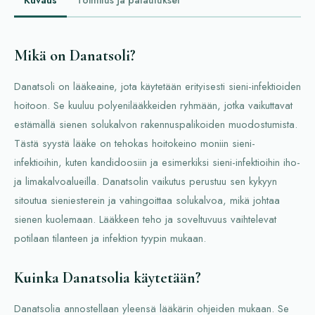
Kuvaus
Toimitus ja palautukset
Mikä on Danatsoli?
Danatsoli on lääkeaine, jota käytetään erityisesti sieni-infektioiden
hoitoon. Se kuuluu polyenilääkkeiden ryhmään, jotka vaikuttavat
estämällä sienen solukalvon rakennuspalikoiden muodostumista.
Tästä syystä lääke on tehokas hoitokeino moniin sieni-
infektioihin, kuten kandidoosiin ja esimerkiksi sieni-infektioihin iho-
ja limakalvoalueilla. Danatsolin vaikutus perustuu sen kykyyn
sitoutua sieniesterein ja vahingoittaa solukalvoa, mikä johtaa
sienen kuolemaan. Lääkkeen teho ja soveltuvuus vaihtelevat
potilaan tilanteen ja infektion tyypin mukaan.
Kuinka Danatsolia käytetään?
Danatsolia annostellaan yleensä lääkärin ohjeiden mukaan. Se