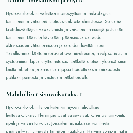
Toimintamekanismi ja käyttö
Hydroksiklorokiini vaikuttaa monosyyttien ja makrofagien
toimintaan ja vähentää tulehdusreaktioita elimistössä. Se estää
tulehdusvälittäjien vapautumista ja vaikuttaa immuunijärjestelmän
toimintaan. Lääkettä käytetään pääasiassa sairauden
aktiivisuuden vähentämiseen ja oireiden lievittämiseen.
Tavallisimmat käyttötarkoitukset ovat nivelreuma, nivelpsoriasis ja
systeeminen lupus erythematosus. Lääkettä otetaan yleensä suun
kautta tablettina ja annostus riippuu hoidettavasta sairaudesta,
potilaan painosta ja vasteesta lääkehoidolle.
Mahdolliset sivuvaikutukset
Hydroksiklorokiinilla on kuitenkin myös mahdollisia
haittavaikutuksia. Yleisimpiä ovat vatsavaivat, kuten pahoinvointi,
ripuli ja vatsan turvotus. Joissakin tapauksissa voi ilmetä
päänsärkyä, huimausta tai näön muutoksia. Harvinaisempia mutta