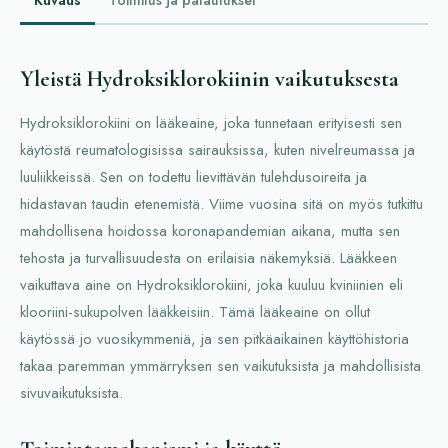
Kuvaus
Toimitus ja palautukset
Yleistä Hydroksiklorokiinin vaikutuksesta
Hydroksiklorokiini on lääkeaine, joka tunnetaan erityisesti sen
käytöstä reumatologisissa sairauksissa, kuten nivelreumassa ja
luuliikkeissä. Sen on todettu lievittävän tulehdusoireita ja
hidastavan taudin etenemistä. Viime vuosina sitä on myös tutkittu
mahdollisena hoidossa koronapandemian aikana, mutta sen
tehosta ja turvallisuudesta on erilaisia näkemyksiä. Lääkkeen
vaikuttava aine on Hydroksiklorokiini, joka kuuluu kviniinien eli
klooriini-sukupolven lääkkeisiin. Tämä lääkeaine on ollut
käytössä jo vuosikymmeniä, ja sen pitkäaikainen käyttöhistoria
takaa paremman ymmärryksen sen vaikutuksista ja mahdollisista
sivuvaikutuksista.