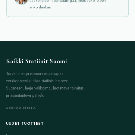
Lääketieteen lisensiaatti (LL), yleislääketieteen
erikoislääkäri
Kaikki Statiinit Suomi
Turvallinen ja nopea reseptivapaa
verkkoapteekki: tilaa statiinisi helposti
Suomeen, laaja valikoima, luotettava toimitus
ja asiantunteva palvelu!
SEURAA MEITÄ
UUDET TUOTTEET