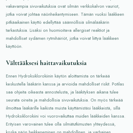
vakavampia sivuvaikutuksia ovat silmän verkkokalvon vauriot,
jotka voivat johtaa näönheikentymiseen. Tämän vuoksi lääkkeen
pitkäaikainen käyttö edellyttää säännöllisiä silmälääkärin
tarkastuksia. Lisäksi on huomioitava allergiset reaktiot ja
mahdolliset sydämen rytmihäiriöt, jotka voivat liittyä lääkkeen
käyttöön.
Välttääksesi haittavaikutuksia
Ennen Hydroksiklorokiinin käytön aloittamista on tärkeää
keskustella lääkärin kanssa ja arvioida mahdolliset riskit. Potilas
saa ohjeita oikeasta annostelusta, ja lääkityksen aikana tulee
seurata oireita ja mahdollisia sivuvaikutuksia. On myös tärkeää
ilmoittaa lääkärille kaikista muista käyttämistäsi lääkkeistä, sillä
Hydroksiklorokiini voi vuorovaikuttaa muiden lääkkeiden kanssa.
Erityisen varovainen tulee olla silmätutkimusten yhteydessä,
koska näön heikkeneminen on mahdollinen, ja varhainen