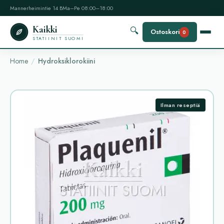
Mannerheimintie 14 B
Ma–Pe 08:00–18:00
Kaikki
🔍
Ostoskori
0
STATIINIT SUOMI
Home
Hydroksiklorokiini
Ilman reseptiä