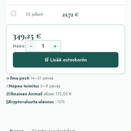
21,72 €
10 pillerit
349,25 €
−
+
Määrä:
🛒 Lisää ostoskoriin
✈️
Ilma posti
14–21
päivää
⚡
Nopea toimitus
5–9
päivää
🎁
Ilmainen Airmail
alkaen
173,05 €
🔒
Kryptovaluutta-alennus
−10%