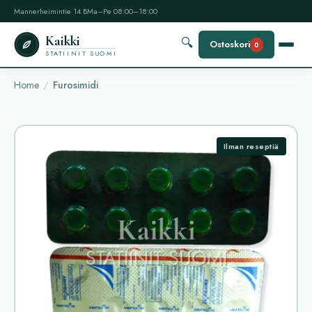
Mannerheimintie 14 B
Ma–Pe 08:00–18:00
Kaikki
🔍
Ostoskori
0
STATIINIT SUOMI
Home
Furosimidi
Ilman reseptiä