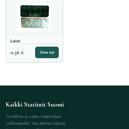
Lasix
0,56 €
Osta nyt
Kaikki Statiinit Suomi
Turvallinen ja nopea reseptivapaa
verkkoapteekki: tilaa statiinisi helposti