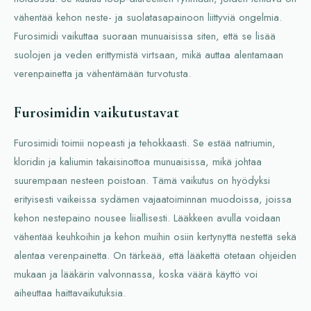
vähentää kehon neste- ja suolatasapainoon liittyviä ongelmia.
Furosimidi vaikuttaa suoraan munuaisissa siten, että se lisää
suolojen ja veden erittymistä virtsaan, mikä auttaa alentamaan
verenpainetta ja vähentämään turvotusta.
Furosimidin vaikutustavat
Furosimidi toimii nopeasti ja tehokkaasti. Se estää natriumin,
kloridin ja kaliumin takaisinottoa munuaisissa, mikä johtaa
suurempaan nesteen poistoan. Tämä vaikutus on hyödyksi
erityisesti vaikeissa sydämen vajaatoiminnan muodoissa, joissa
kehon nestepaino nousee liiallisesti. Lääkkeen avulla voidaan
vähentää keuhkoihin ja kehon muihin osiin kertynyttä nestettä sekä
alentaa verenpainetta. On tärkeää, että lääkettä otetaan ohjeiden
mukaan ja lääkärin valvonnassa, koska väärä käyttö voi
aiheuttaa haittavaikutuksia.