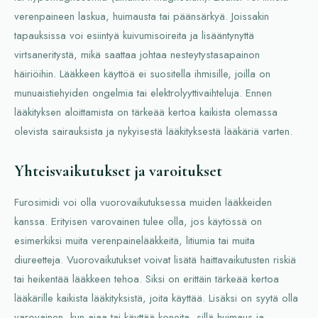
verenpaineen laskua, huimausta tai päänsärkyä. Joissakin
tapauksissa voi esiintyä kuivumisoireita ja lisääntynyttä
virtsaneritystä, mikä saattaa johtaa nesteytystasapainon
häiriöihin. Lääkkeen käyttöä ei suositella ihmisille, joilla on
munuaistiehyiden ongelmia tai elektrolyyttivaihteluja. Ennen
lääkityksen aloittamista on tärkeää kertoa kaikista olemassa
olevista sairauksista ja nykyisestä lääkityksestä lääkäriä varten.
Yhteisvaikutukset ja varoitukset
Furosimidi voi olla vuorovaikutuksessa muiden lääkkeiden
kanssa. Erityisen varovainen tulee olla, jos käytössä on
esimerkiksi muita verenpainelääkkeitä, litiumia tai muita
diureetteja. Vuorovaikutukset voivat lisätä haittavaikutusten riskiä
tai heikentää lääkkeen tehoa. Siksi on erittäin tärkeää kertoa
lääkärille kaikista lääkityksistä, joita käyttää. Lisäksi on syytä olla
varovainen, kun ajaa tai käyttää koneita, sillä huimaus ja