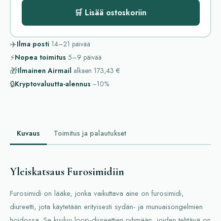
🛒 Lisää ostoskoriin
✈️
Ilma posti
14–21
päivää
⚡
Nopea toimitus
5–9
päivää
🎁
Ilmainen Airmail
alkaen
173,43 €
🔒
Kryptovaluutta-alennus
−10%
Kuvaus
Toimitus ja palautukset
Yleiskatsaus Furosimidiin
Furosimidi on lääke, jonka vaikuttava aine on furosimidi,
diureetti, jota käytetään erityisesti sydän- ja munuaisongelmien
hoidossa. Se kuuluu loop-diureettien ryhmään, joiden tehtävä on