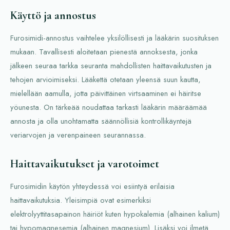
Käyttö ja annostus
Furosimidi-annostus vaihtelee yksilöllisesti ja lääkärin suosituksen
mukaan. Tavallisesti aloitetaan pienestä annoksesta, jonka
jälkeen seuraa tarkka seuranta mahdollisten haittavaikutusten ja
tehojen arvioimiseksi. Lääkettä otetaan yleensä suun kautta,
mielellään aamulla, jotta päivittäinen virtsaaminen ei häiritse
yöunesta. On tärkeää noudattaa tarkasti lääkärin määräämää
annosta ja olla unohtamatta säännöllisiä kontrollikäyntejä
veriarvojen ja verenpaineen seurannassa.
Haittavaikutukset ja varotoimet
Furosimidin käytön yhteydessä voi esiintyä erilaisia
haittavaikutuksia. Yleisimpiä ovat esimerkiksi
elektrolyyttitasapainon häiriöt kuten hypokalemia (alhainen kalium)
tai hypomagnesemia (alhainen magnesium). Lisäksi voi ilmetä