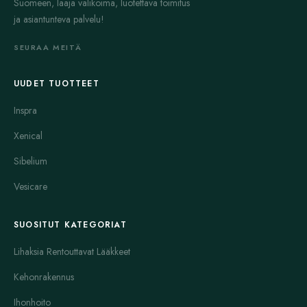
Suomeen, laaja valikoima, luotettava toimitus
ja asiantunteva palvelu!
SEURAA MEITÄ
UUDET TUOTTEET
Inspra
Xenical
Sibelium
Vesicare
SUOSITUT KATEGORIAT
Lihaksia Rentouttavat Lääkkeet
Kehonrakennus
Ihonhoito