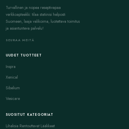
Turvallinen ja nopea reseptivapaa
verkkoapteekki: tilaa statiinisi helposti
Suomeen, laaja valikoima, luotettava toimitus
ja asiantunteva palvelu!
SEURAA MEITÄ
UUDET TUOTTEET
Inspra
Xenical
Sibelium
Vesicare
SUOSITUT KATEGORIAT
Lihaksia Rentouttavat Lääkkeet