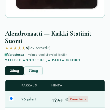
Alendronaatti — Kaikki Statiinit
Suomi
★★★★★
5
(159
Arvostelut
)
Varastossa
— valmis toimitettavaksi tänään
VALITSE ANNOSTUS JA PAKKAUSKOKO
35mg
70mg
PAKKAUS
HINTA
459,31 €
96 pillerit
Paras hinta