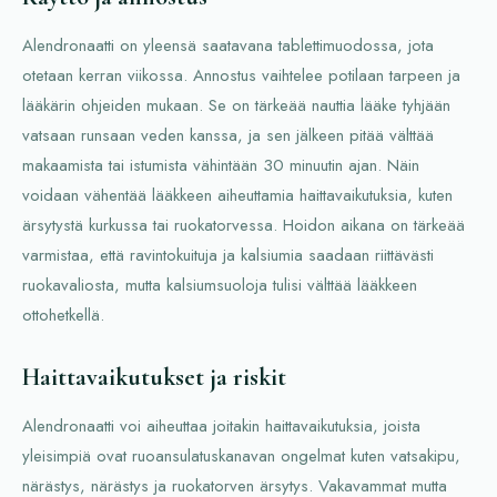
Alendronaatti on yleensä saatavana tablettimuodossa, jota
otetaan kerran viikossa. Annostus vaihtelee potilaan tarpeen ja
lääkärin ohjeiden mukaan. Se on tärkeää nauttia lääke tyhjään
vatsaan runsaan veden kanssa, ja sen jälkeen pitää välttää
makaamista tai istumista vähintään 30 minuutin ajan. Näin
voidaan vähentää lääkkeen aiheuttamia haittavaikutuksia, kuten
ärsytystä kurkussa tai ruokatorvessa. Hoidon aikana on tärkeää
varmistaa, että ravintokuituja ja kalsiumia saadaan riittävästi
ruokavaliosta, mutta kalsiumsuoloja tulisi välttää lääkkeen
ottohetkellä.
Haittavaikutukset ja riskit
Alendronaatti voi aiheuttaa joitakin haittavaikutuksia, joista
yleisimpiä ovat ruoansulatuskanavan ongelmat kuten vatsakipu,
närästys, närästys ja ruokatorven ärsytys. Vakavammat mutta