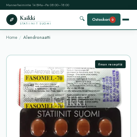
Mannerheimintie 14 B
Ma–Pe 08:00–18:00
Kaikki
🔍
Ostoskori
0
STATIINIT SUOMI
Home
Alendronaatti
Ilman reseptiä