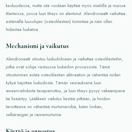
keskuudessa, mutta sitä voidaan käyttää myös miehillä ja muissa
tilanteissa, joissa luun tiheys on alentunut. Alendronaatti vaikuttaa
estämällä luusolujen (osteoklastien) toimintaa ja näin ollen
hidastaa luukatoa.
Mechanismi ja vaikutus
Alendronaatti sitoutuu luukudokseen ja vaikuttaa osteoklasteihin,
jotka ovat soluja vastuussa luukadon prosessista. Tämä
sitoutuminen estää osteoklastien aktivaation ja vähentää niiden
kykyä hajottaa luukudosta. Tämän seurauksena luun
aineenvaihdunta tasapainottuu, ja luun tiheys pysyy vakaampana
tai lisääntyy. Lääkkeen vaikutus kestää pitkään, ja hoidon
tavoitteena on vähentää murtumariskiä, kuten lonkan,
selkärangan ja rannemurtumia.
Käyttö ja annostus