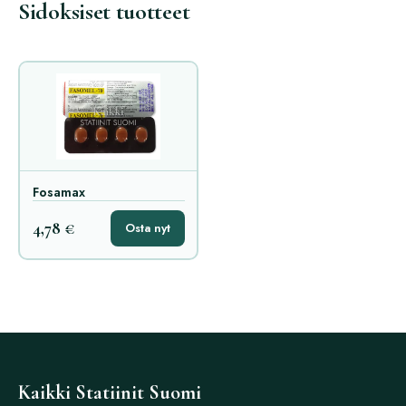
Sidoksiset tuotteet
Fosamax
4,78 €
Osta nyt
Kaikki Statiinit Suomi