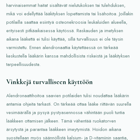
harvinaisemmat haitat sisältävät nielutukoksen tai tulehduksen,
mikä voi edellyttää lääkityksen lopettamista tai lisähoitoa. Joillakin
potilailla saattaa esiintyä osteonekroosia leukaluiden alueella,
erityisesti pitkäaikaisessa käytössä. Raskauden ja imetyksen
aikana lääkettä ei tulisi käyttää, sillä turvallisuus ei ole täysin
varmistettu. Ennen alendronaattia käytettäessä on tärkeää
keskustella lääkärin kanssa mahdollisista riskeistä ja lääkityksen
tarpeellisuudesta.
Vinkkejä turvalliseen käyttöön
Alendronaattihoitoa saavien potilaiden tulisi noudattaa lääkärin
antamia ohjeita tarkasti. On tärkeää ottaa lääke riittävän suurella
vesimäärällä ja pysyä pystyasennossa vähintään puoli tuntia
lääkkeen ottamisen jälkeen. Tämä vähentää ruokatorven
ärsytystä ja parantaa lääkkeen imeytymistä. Hoidon aikana
suositellaan myös säännöllistä kalsium- ja D-vitamiinin saantia,