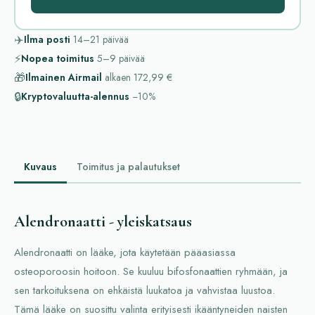
✈️
Ilma posti
14–21
päivää
⚡
Nopea toimitus
5–9
päivää
🎁
Ilmainen Airmail
alkaen
172,99 €
🔒
Kryptovaluutta-alennus
−10%
Kuvaus
Toimitus ja palautukset
Alendronaatti - yleiskatsaus
Alendronaatti on lääke, jota käytetään pääasiassa
osteoporoosin hoitoon. Se kuuluu bifosfonaattien ryhmään, ja
sen tarkoituksena on ehkäistä luukatoa ja vahvistaa luustoa.
Tämä lääke on suosittu valinta erityisesti ikääntyneiden naisten