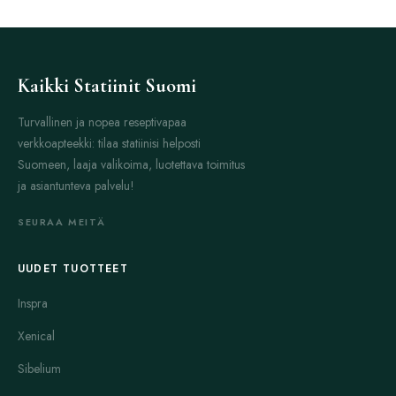
Kaikki Statiinit Suomi
Turvallinen ja nopea reseptivapaa
verkkoapteekki: tilaa statiinisi helposti
Suomeen, laaja valikoima, luotettava toimitus
ja asiantunteva palvelu!
SEURAA MEITÄ
UUDET TUOTTEET
Inspra
Xenical
Sibelium