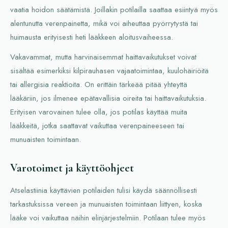
vaatia hoidon säätämistä. Joillakin potilailla saattaa esiintyä myös
alentunutta verenpainetta, mikä voi aiheuttaa pyörrytystä tai
huimausta erityisesti heti lääkkeen aloitusvaiheessa.
Vakavammat, mutta harvinaisemmat haittavaikutukset voivat
sisältää esimerkiksi kilpirauhasen vajaatoimintaa, kuulohäiriöitä
tai allergisia reaktioita. On erittäin tärkeää pitää yhteyttä
lääkäriin, jos ilmenee epätavallisia oireita tai haittavaikutuksia.
Erityisen varovainen tulee olla, jos potilas käyttää muita
lääkkeitä, jotka saattavat vaikuttaa verenpaineeseen tai
munuaisten toimintaan.
Varotoimet ja käyttöohjeet
Atselastiinia käyttävien potilaiden tulisi käydä säännöllisesti
tarkastuksissa vereen ja munuaisten toimintaan liittyen, koska
lääke voi vaikuttaa näihin elinjärjestelmiin. Potilaan tulee myös