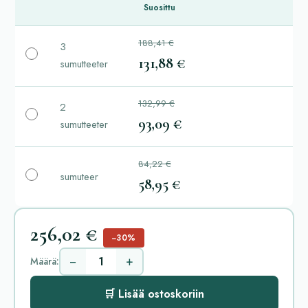
Suosittu
188,41 €
3
131,88 €
sumutteeter
132,99 €
2
93,09 €
sumutteeter
84,22 €
sumuteer
58,95 €
256,02 €
−30%
−
+
Määrä:
🛒 Lisää ostoskoriin