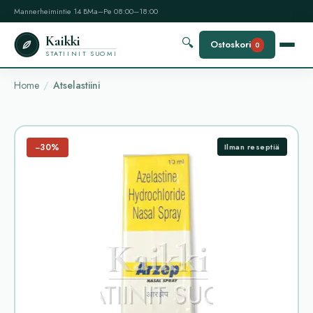
Mannerheimintie 14 B
Ma–Pe 08:00–18:00
Kaikki
🔍
Ostoskori
0
STATIINIT SUOMI
Home
Atselastiini
−30%
Ilman reseptiä