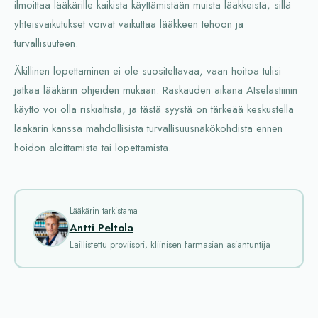
ilmoittaa lääkärille kaikista käyttämistään muista lääkkeistä, sillä
yhteisvaikutukset voivat vaikuttaa lääkkeen tehoon ja
turvallisuuteen.
Äkillinen lopettaminen ei ole suositeltavaa, vaan hoitoa tulisi
jatkaa lääkärin ohjeiden mukaan. Raskauden aikana Atselastiinin
käyttö voi olla riskialtista, ja tästä syystä on tärkeää keskustella
lääkärin kanssa mahdollisista turvallisuusnäkökohdista ennen
hoidon aloittamista tai lopettamista.
Lääkärin tarkistama
Antti Peltola
Laillistettu proviisori, kliinisen farmasian asiantuntija