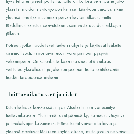
hyvä teho erityisesti potilailla, joilla on korkea verenpaine joko
yksin tai muiden riskitekijöiden kanssa. Lääkkeen vaikutus alkaa
yleensä ilmestyä muutaman päivän käytön jälkeen, mutta
täydellinen vaikutus saavutetaan usein vasta useiden viikkojen
jälkeen.
Potilaat, jotka noudattavat lääkärin ohjeita ja käyttävät lääkettä
säännöllisesti, raportoivat usein verenpaineen pysyvän
vakaampana. On kuitenkin tärkeää muistaa, että vaikutus
vaihtelee yksilöllisesti ja jokaisen potilaan hoito räätälöidään
heidän tarpeidensa mukaan.
Haittavaikutukset ja riskit
Kuten kaikissa lääkkeissä, myös Atselastiinissa voi esiintyä
haittavaikutuksia. Yleisimmät ovat päänsärky, huimaus, väsymys
ja limakalvojen kuivuminen. Nämä haitat voivat olla lieviä ja
yleensä poistuvat lääkkeen käytön aikana, mutta joskus ne voivat