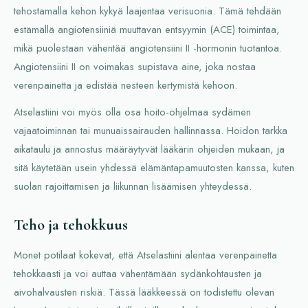
tehostamalla kehon kykyä laajentaa verisuonia. Tämä tehdään
estämällä angiotensiiniä muuttavan entsyymin (ACE) toimintaa,
mikä puolestaan vähentää angiotensiini II -hormonin tuotantoa.
Angiotensiini II on voimakas supistava aine, joka nostaa
verenpainetta ja edistää nesteen kertymistä kehoon.
Atselastiini voi myös olla osa hoito-ohjelmaa sydämen
vajaatoiminnan tai munuaissairauden hallinnassa. Hoidon tarkka
aikataulu ja annostus määräytyvät lääkärin ohjeiden mukaan, ja
sitä käytetään usein yhdessä elämäntapamuutosten kanssa, kuten
suolan rajoittamisen ja liikunnan lisäämisen yhteydessä.
Teho ja tehokkuus
Monet potilaat kokevat, että Atselastiini alentaa verenpainetta
tehokkaasti ja voi auttaa vähentämään sydänkohtausten ja
aivohalvausten riskiä. Tässä lääkkeessä on todistettu olevan