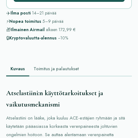
✈️
Ilma posti
14–21
päivää
⚡
Nopea toimitus
5–9
päivää
🎁
Ilmainen Airmail
alkaen
172,99 €
🔒
Kryptovaluutta-alennus
−10%
Kuvaus
Toimitus ja palautukset
Atselastiini:n käyttötarkoitukset ja
vaikutusmekanismi
Atselastiini on lääke, joka kuuluu ACE-estäjien ryhmään ja sitä
käytetään pääasiassa korkeasta verenpaineesta johtuvien
ongelmien hoitoon. Se auttaa alentamaan verenpainetta