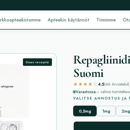
erkkoapteekistamme
Apteekin käytännöt
Tiimimme
Ota
Repagliinidi
Ilman reseptiä
Suomi
★★★★☆
4.5
(46
Arvostelut
)
Varastossa
— valmis toimitettav
VALITSE ANNOSTUS JA
0,5mg
1mg
2m