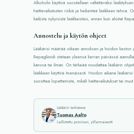
Alkoholin käyttöä suositellaan vältettäväksi lääkitykse
haittavaikutusten riskiä ja heikentää lääkkeen tehoa. O
kaikista nykyisistä lääkkeistäsi, ennen kuin aloitat Repa
Annostelu ja käytön ohjeet
Lääkärisi määrää oikean annoksen ja hoidon keston yk
Repagliinidi otetaan yleensä kerran päivässä aamulla t
kanssa tai ilman. On tärkeää noudattaa lääkärin ohjeita
lääkkeen käyttöä itsenäisesti. Hoidon aikana lääkärisi
suosittaa lopettamista, mikäli haittavaikutukset tai mu
Lääkärin tarkistama
Tuomas Aalto
Laillistettu proviisori, ylifarmaseutti