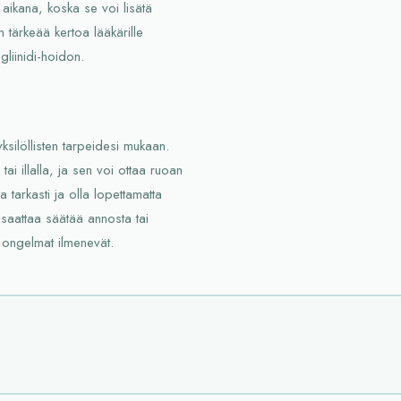
n aikana, koska se voi lisätä
n tärkeää kertoa lääkärille
gliinidi-hoidon.
silöllisten tarpeidesi mukaan.
ai illalla, ja sen voi ottaa ruoan
 tarkasti ja olla lopettamatta
 saattaa säätää annosta tai
ut ongelmat ilmenevät.