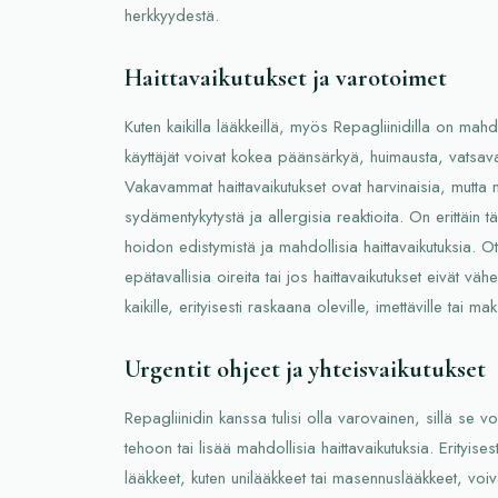
herkkyydestä.
Haittavaikutukset ja varotoimet
Kuten kaikilla lääkkeillä, myös Repagliinidilla on mahdol
käyttäjät voivat kokea päänsärkyä, huimausta, vatsavaiv
Vakavammat haittavaikutukset ovat harvinaisia, mutta ni
sydämentykytystä ja allergisia reaktioita. On erittäin t
hoidon edistymistä ja mahdollisia haittavaikutuksia. O
epätavallisia oireita tai jos haittavaikutukset eivät väh
kaikille, erityisesti raskaana oleville, imettäville tai mak
Urgentit ohjeet ja yhteisvaikutukset
Repagliinidin kanssa tulisi olla varovainen, sillä se v
tehoon tai lisää mahdollisia haittavaikutuksia. Erityis
lääkkeet, kuten unilääkkeet tai masennuslääkkeet, voiv