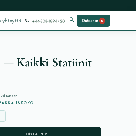
📞
🔍
 yhteyttä
Ostoskori
0
 — Kaikki Statiinit
aksi tänään
 PAKKAUSKOKO
g
HINTA PER