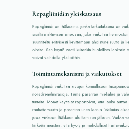
Repagliinidi:n yleiskatsaus
Repagliinidi on lääkeaine, jonka tarkoituksena on va
sisältää aktiivisen aineosan, joka vaikuttaa hermoston
suunniteltu erityisesti lievittämään ahdistuneisuutta ja 
oireita. Sen käyttö vaatii kuitenkin huolellista lääkärin 
voivat vaihdella yksilöittäin.
Toimintamekanismi ja vaikutukset
Repagliinidi vaikuttaa aivojen kemialliseen tasapainoo
noradrenaliinitasoja. Tämä parantaa mielialaa ja vähe
tunteita. Monet käyttäjät raportoivat, että lääke auttaa 
rauhattomuutta ja parantaa unen laatua. Vaikutus al
jopa viikkoon lääkkeen aloittamisen jälkeen. Vaikka va
tärkeää muistaa, että hyöty ja mahdolliset haittavaikutu