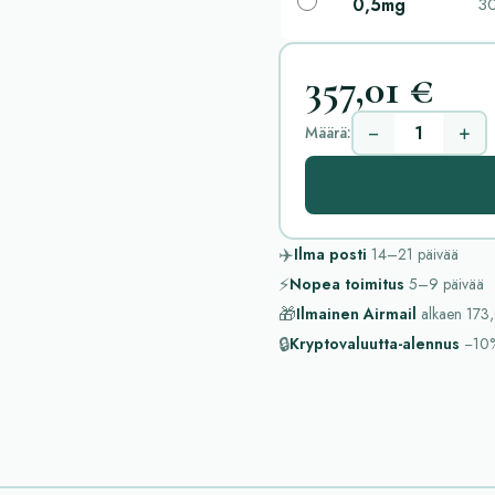
0,5mg
30
357,01 €
−
+
Määrä:
✈️
Ilma posti
14–21
päivää
⚡
Nopea toimitus
5–9
päivää
🎁
Ilmainen Airmail
alkaen
173,
🔒
Kryptovaluutta-alennus
−10