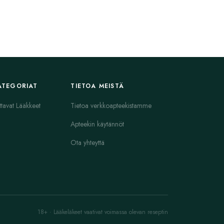
ATEGORIAT
TIETOA MEISTÄ
ttavat Lääkkeet
Tietoa verkkoapteekistamme
Apteekin käytännöt
Ota yhteyttä
18+ · Lääkeläkeet vaativat voimassa olevan reseptin