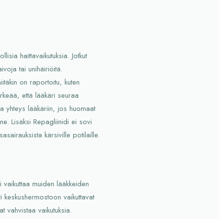
lisia haittavaikutuksia. Jotkut
oja tai unihäiriöitä.
itäkin on raportoitu, kuten
ärkeää, että lääkäri seuraa
ta yhteys lääkäriin, jos huomaat
ene. Lisäksi Repagliinidi ei sovi
sasairauksista kärsiville potilaille.
oi vaikuttaa muiden lääkkeiden
esti keskushermostoon vaikuttavat
at vahvistaa vaikutuksia.