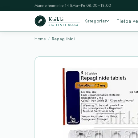
Mannerheimintie 14 B
Ma–Pe 08:00–18:00
Kaikki
Kategoriat
Tietoa v
STATIINIT SUOMI
Home
Repagliinidi