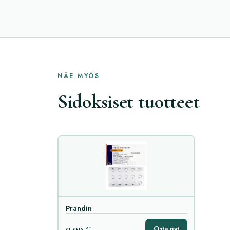
NÄE MYÖS
Sidoksiset tuotteet
Prandin
0,99 €
Osta nyt