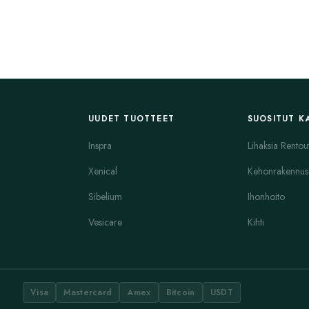
UUDET TUOTTEET
SUOSITUT K
Inspra
Lihaksia Rentou
Xenical
Kehonrakennus
Sibelium
Ihonhoito
Vesicare
Kihti
Visa
Mastercard
Amex
Bitcoin
USDT