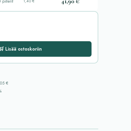
41,90 €
 pillerit
1,40 €
🛒 Lisää ostoskoriin
05 €
%