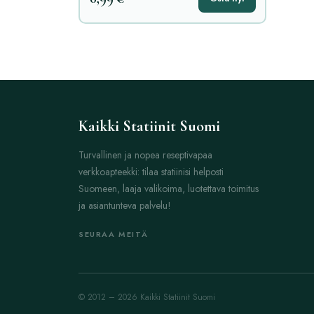
Kaikki Statiinit Suomi
Turvallinen ja nopea reseptivapaa
verkkoapteekki: tilaa statiinisi helposti
Suomeen, laaja valikoima, luotettava toimitus
ja asiantunteva palvelu!
SEURAA MEITÄ
© 2012 – 2026 Kaikki Statiinit Suomi