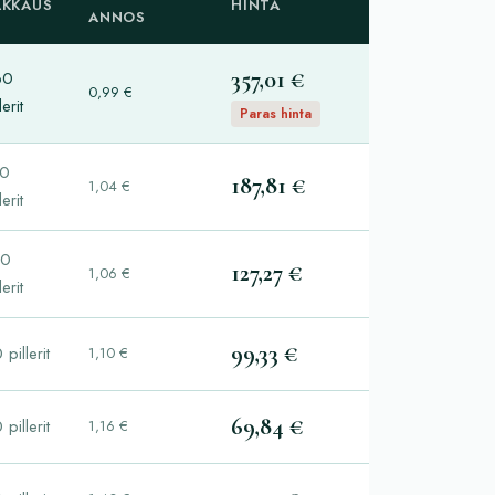
AKKAUS
HINTA
ANNOS
357,01 €
60
0,99 €
lerit
Paras hinta
80
187,81 €
1,04 €
lerit
20
127,27 €
1,06 €
lerit
99,33 €
 pillerit
1,10 €
69,84 €
 pillerit
1,16 €