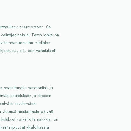
ikuttaa keskushermostoon. Se
 välittäjäaineisiin. Tämä lääke on
lievittämään matalan mielialan
ohjeistusta, sillä sen vaikutukset
n säätelemällä serotoniini- ja
ntää ahdistuksen ja stressin
selvästi lievittämään
kaa yleensä muutamasta päivää
ikutukset voivat olla näkyviä, on
kset riippuvat yksilöllisestä