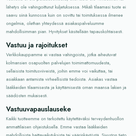
lähetys ole vahingoittunut kuljetuksessa. Mikäli tilaamasi tuote ei
saavu siinä kunnossa kuin on sovittu tai toimituksessa ilmenee
ongelmia, olethan yhteydessä asiakaspalveluumme
mahdollisimman pian. Hyvitykset käsitellään tapauskohtaisesti.
Vastuu ja rajoitukset
Verkkokauppamme ei vastaa vahingoista, jotka aiheutuvat
kolmansien osapuolten palvelujen toimimattomuudesta,
sellaisista toimitusviiveistä, joihin emme voi vaikuttaa, tai
asiakkaan antamista virheellisistä tiedoista. Asiakas vastaa
lääkkeiden tilaamisesta ja käyttämisestä oman maansa lakien ja
säädösten mukaisesti.
Vastuuvapauslauseke
Kaikki tuotteemme on tarkoitettu käytettäväksi terveydenhuollon
ammattilaisen ohjeistuksella. Emme vastaa lääkkeiden
mahdollisista haittavaikutuksista tai väärinkäytöstä. Sivuston tieto