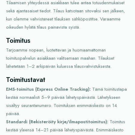
Tilaamisen yhteydessä asiakkaan tulee antaa totuudenmukaiset
sekä ajantasaiset tiedot. Tilaus katsotaan sitovaksi sen jälkeen,
kun olemme vahvistaneet tilauksen sähköpostitse. Varaamme
oikeuden hylätä tilaus painavista syistä.
Toimitus
Tarjoamme nopean, luotettavan ja huomaamattoman
toimituspalvelun asiakkaan valitsemaan maahan. Tilaukset
lähetetään 1–2 arkipäivän kuluessa tilausvahvistuksesta.
Toimitustavat
EMS-toimitus (Express Online Tracking):
Tämä toimitustapa
kestää normaalisti 5–9 päivää lähetyspäivästä. Lähetykseen
sisältyy seurantanumero. Toimituksen enimmäiskesto on 14
päivää.
Standardi (Rekisteröity kirje/ilmapostitoimitus):
Toimitus
kestää yleensä 14–21 päivää lähetyspäivästä. Enimmäiskesto