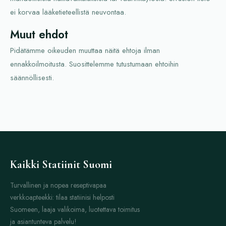
ei korvaa lääketieteellistä neuvontaa.
Muut ehdot
Pidätämme oikeuden muuttaa näitä ehtoja ilman
ennakkoilmoitusta. Suosittelemme tutustumaan ehtoihin
säännöllisesti.
Kaikki Statiinit Suomi
Turvallinen ja nopea reseptivapaa
verkkoapteekki: tilaa statiinisi helposti
Suomeen, laaja valikoima, luotettava toimitus
ja asiantunteva palvelu!