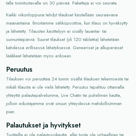
tälle toimitustavalle on 30 päivää. Paketteja ei voi seurata.
Kaikki viikonloppuna tehdyt tilaukset käsitellään seuraavana
maanantaina. Ilmoitamme sähköpostitse, kun tilaus on hyväksytty
ja lähetetty. Tilausten käsittelyyn ei sisälly lauantai- tai
sunnuntaipäiviä. Suuret tilaukset (yli 120 tablettia) lähetetään
kahdessa erillisessä lähetyksessä. Geneeriset ja alkuperäiset
lääkkeet lähetetään myös erikseen.
Peruutus
Tilauksen voi peruuttaa 24 tunnin sisällä tilauksen tekemisestä tai
mikäli tilausta ei ole vielä lähetetty. Peruutus tapahtuu ottamalla
yhteyttä palautepalvelumme, Live Chatin tai puhelimen kautta,
jolloin edustajamme ovat sinuun yhteydessä mahdollisimman
pian.
Palautukset ja hyvitykset
Tuotteilla ei ole palautusoikeutta, ellei tuote ole virheellinen tai