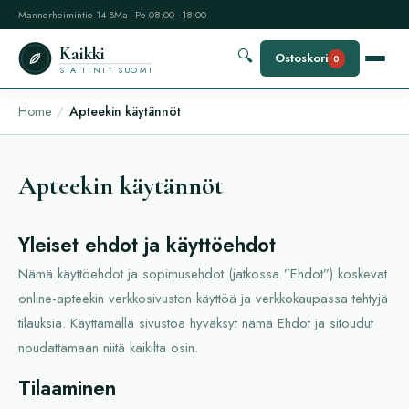
Mannerheimintie 14 B
Ma–Pe 08:00–18:00
Kaikki
🔍
Ostoskori
0
STATIINIT SUOMI
Home
Apteekin käytännöt
Apteekin käytännöt
Yleiset ehdot ja käyttöehdot
Nämä käyttöehdot ja sopimusehdot (jatkossa ”Ehdot”) koskevat
online-apteekin verkkosivuston käyttöä ja verkkokaupassa tehtyjä
tilauksia. Käyttämällä sivustoa hyväksyt nämä Ehdot ja sitoudut
noudattamaan niitä kaikilta osin.
Tilaaminen