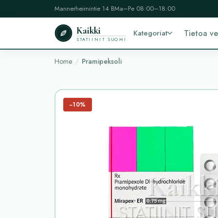
Mannerheimintie 14 B
Ma–Pe 08:00–18:00
Kaikki
Kategoriat
Tietoa v
STATIINIT SUOMI
Home
Pramipeksoli
−10%