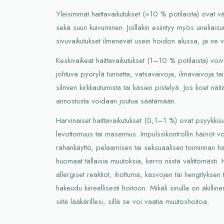
Yleisimmät haittavaikutukset (>10 % potilaista) ovat 
sekä suun kuivuminen. Joillakin esiintyy myös uneliai
sivuvaikutukset ilmenevät usein hoidon alussa, ja ne 
Keskivaikeat haittavaikutukset (1–10 % potilaista) voi
johtuva pyörylä tunnetta, vatsavaivoja, ilmavaivoja ta
silmien kirkkautumista tai käsien pistelyä. Jos koet näitä,
annostusta voidaan joutua säätämään.
Harvinaiset haittavaikutukset (0,1–1 %) ovat psyykkisiä
levottomuus tai masennus. Impulssikontrollin häiriöt vo
rahankäyttö, pelaamisen tai seksuaalisen toiminnan ha
huomaat tällaisia muutoksia, kerro niistä välittömästi.
allergiset reaktiot, ihottuma, kasvojen tai hengityksen t
hakeudu kiireellisesti hoitoon. Mikäli sinulla on äkilli
siitä lääkärillesi, sillä se voi vaatia muutoshoitoa.