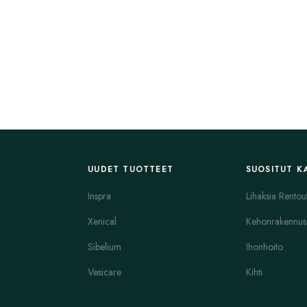
UUDET TUOTTEET
SUOSITUT K
Inspra
Lihaksia Rentou
Xenical
Kehonrakennus
Sibelium
Ihonhoito
Vesicare
Kihti