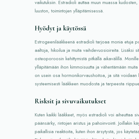
vaikutuksiin. Estradioli auttaa muun muassa kudosten, 
luuston, toimintojen ylläpitämisessä.
Hyödyt ja käytössä
Estrogeenilääkkeenä estradioli tarjoaa monia etuja po
aaltoja, hikoilua ja muita vaihdevuosioireita. Lisäksi 
osteoporoosin kehittymistä pitkällä aikavälillä. Monille
ylläpitämään ihon kimmoisuutta ja vähentämään muita 
on usein osa hormonikorvaushoitoa, ja sitä voidaan käy
systeemisesti lääkkeen muodosta ja tarpeesta riippu
Risksit ja sivuvaikutukset
Kuten kaikki lääkkeet, myös estradioli voi aiheuttaa si
päänsärky, rintojen aristus ja pahoinvointi. Joillakin kä
paikallisia reaktioita, kuten ihon ärsytystä, jos käytetä