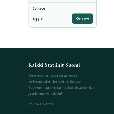
Estrace
1,54 €
Osta nyt
Kaikki Statiinit Suomi
Turvallinen ja nopea reseptivapaa
verkkoapteekki: tilaa statiinisi helposti
Suomeen, laaja valikoima, luotettava toimitus
ja asiantunteva palvelu!
SEURAA MEITÄ