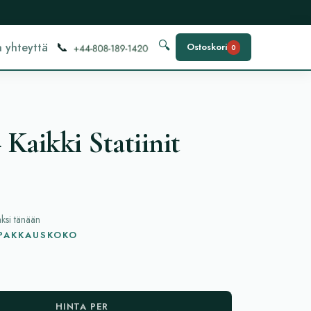
📞
🔍
 yhteyttä
Ostoskori
0
 Kaikki Statiinit
aksi tänään
 PAKKAUSKOKO
HINTA PER