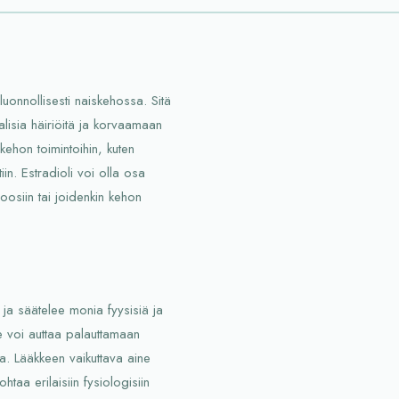
luonnollisesti naiskehossa. Sitä
lisia häiriöitä ja korvaamaan
ehon toimintoihin, kuten
iin. Estradioli voi olla osa
oosiin tai joidenkin kehon
 ja säätelee monia fyysisiä ja
se voi auttaa palauttamaan
ita. Lääkkeen vaikuttava aine
htaa erilaisiin fysiologisiin