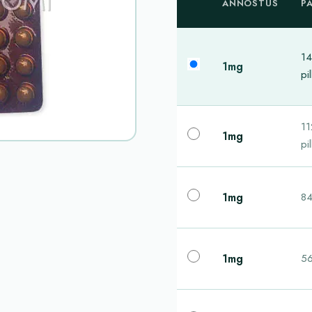
ANNOSTUS
P
1
1mg
pil
11
1mg
pil
1mg
84
1mg
56