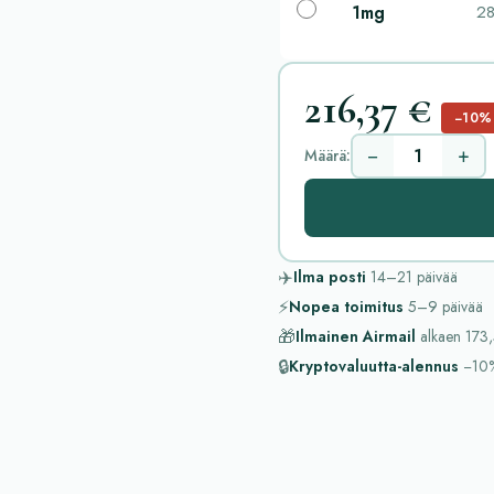
1mg
28
216,37 €
−10%
−
+
Määrä:
✈️
Ilma posti
14–21
päivää
⚡
Nopea toimitus
5–9
päivää
🎁
Ilmainen Airmail
alkaen
173,
🔒
Kryptovaluutta-alennus
−10