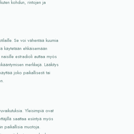
kuten kohdun, rintojen ja
tilaille. Se voi vähentää kuumia
sitä käytetään ehkäisemään
 naisille estradioli auttaa myös
ikääntymisen merkkejä. Lääkitys
ttää joko paikallisesti tai
en.
vuvaikutuksia. Yleisimpiä ovat
yttäjillä saattaa esiintyä myös
än paikallisia muotoja.