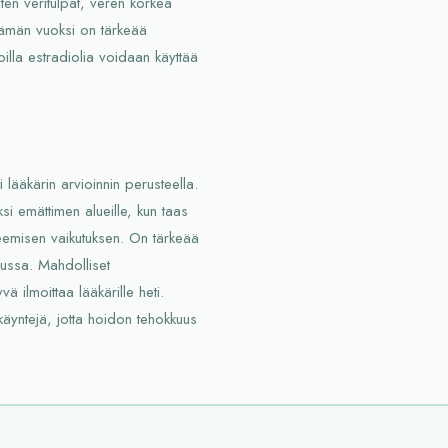
uten veritulpat, veren korkea
 Tämän vuoksi on tärkeää
oilla estradiolia voidaan käyttää
i lääkärin arvioinnin perusteella.
si emättimen alueille, kun taas
ysteemisen vaikutuksen. On tärkeää
lussa. Mahdolliset
ä ilmoittaa lääkärille heti.
käyntejä, jotta hoidon tehokkuus