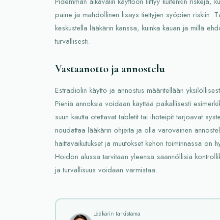
Pidemmän aikavälin käyttöön liittyy kuitenkin riskejä, k
paine ja mahdollinen lisäys tiettyjen syöpien riskiin.
keskustella lääkärin kanssa, kuinka kauan ja millä ehd
turvallisesti.
Vastaanotto ja annostelu
Estradiolin käyttö ja annostus määritellään yksilöllisest
Pieniä annoksia voidaan käyttää paikallisesti esimerkik
suun kautta otettavat tabletit tai ihoteipit tarjoavat s
noudattaa lääkärin ohjeita ja olla varovainen annoste
haittavaikutukset ja muutokset kehon toiminnassa on hyv
Hoidon alussa tarvitaan yleensä säännöllisiä kontrolli
ja turvallisuus voidaan varmistaa.
Lääkärin tarkistama