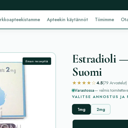
erkkoapteekistamme
Apteekin käytännöt
Tiimimme
Ota
Estradioli —
Ilman reseptiä
Suomi
★★★★☆
4.5
(79
Arvostelut
)
Varastossa
— valmis toimitettav
VALITSE ANNOSTUS JA
1mg
2mg