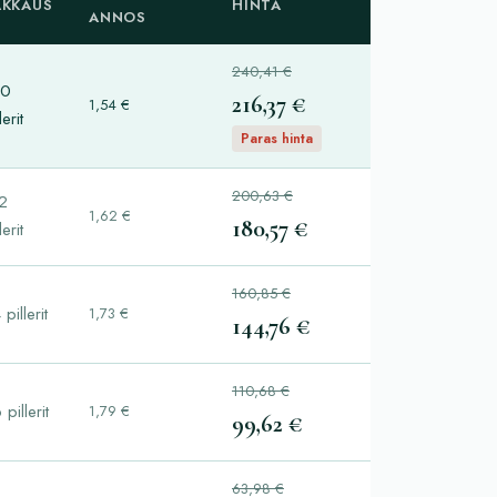
AKKAUS
HINTA
ANNOS
240,41 €
40
216,37 €
1,54 €
lerit
Paras hinta
200,63 €
2
1,62 €
180,57 €
lerit
160,85 €
 pillerit
1,73 €
144,76 €
110,68 €
 pillerit
1,79 €
99,62 €
63,98 €