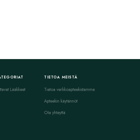
ATEGORIAT
TIETOA MEISTÄ
ttavat Lääkkeet
Tietoa verkkoapteekistamme
Apteekin käytännöt
Ota yhteyttä