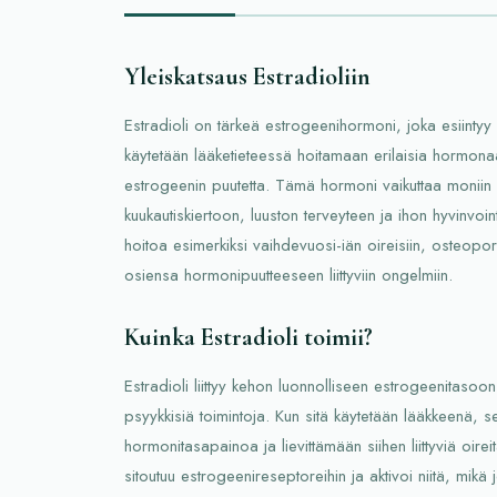
Yleiskatsaus Estradioliin
Estradioli on tärkeä estrogeenihormoni, joka esiintyy 
käytetään lääketieteessä hoitamaan erilaisia hormonaa
estrogeenin puutetta. Tämä hormoni vaikuttaa moniin k
kuukautiskiertoon, luuston terveyteen ja ihon hyvinvoint
hoitoa esimerkiksi vaihdevuosi-iän oireisiin, osteopor
osiensa hormonipuutteeseen liittyviin ongelmiin.
Kuinka Estradioli toimii?
Estradioli liittyy kehon luonnolliseen estrogeenitasoon
psyykkisiä toimintoja. Kun sitä käytetään lääkkeenä, 
hormonitasapainoa ja lievittämään siihen liittyviä oire
sitoutuu estrogeenireseptoreihin ja aktivoi niitä, mikä jo