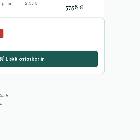
 pillerit
2,05 €
57,58 €
🛒 Lisää ostoskoriin
55 €
%