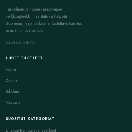
Turvallinen ja nopea reseptivapaa
verkkoapteekki: tilaa statiinisi helposti
Suomeen, laaja valikoima, luotettava toimitus
ja asiantunteva palvelu!
SEURAA MEITÄ
UUDET TUOTTEET
Inspra
Xenical
Sibelium
Vesicare
SUOSITUT KATEGORIAT
Lihaksia Rentouttavat Lääkkeet