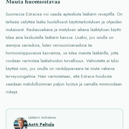
Muuta huomioitavaa
Suomessa Estracea voi saada apteekista lääkärin reseptillä. On
tärkeää säilyttää lääke huolellisesti käyttötarkoituksen ja ohjeiden
mukaisesti. Raskausaikana ja imetyksen aikana lääkityksen käyttö
tulee aina keskustella lääkärin kanssa. Lisäksi, jos sinulla on
aiempia sairauksia, kuten verisuonisairauksia tai
hormoniriippuvaisia kasvaimia, se tulee mainita lääkärille, jotta
voidaan varmistaa lääkehoidon turvallisuus. Valmistetta ei tulisi
käyttää noin, jos sinulla on veritulppavaara tai muita vakavia
terveysongelmia. Näin varmistetaan, että Estrace-hoidosta
saadaan mahdollisimman paljon hyötyä ja samalla minimoidaan
riskejä.
Lääkärin tarkistama
Antti Peltola