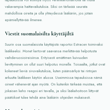
vakavampia haittavaikutuksia. Siksi on tärkeää seurata
mahdollisia oireita ja olla yhteydessä lääkäriin, jos jotain
epämiellyttävää ilmenee.
Viestit suomalaisilta käyttäjiltä
Suurin osa suomalaisista käyttäjistä raportoi Estracen toimivaksi
lääkkeeksi. Monet kertovat saavansa merkittävää helpotusta
vaihdevuosioireisiinsa. Erityisesti emättimen kuivuuden
lievittyminen on ollut suuri helpotus monelle. Toisaalta, jotkut ovat
kokeneet lieviä sivuvaikutuksia, kuten päänsärkyä tai rintojen
arkuutta lääkkeen käytön alussa. Useimmissa tapauksissa nämä
oireet vähenevät ajan myötä. On kuitenkin tärkeää muistaa, että
jokaisen keho reagoi eri tavalla, ja siksi lääkehoitoon liittyvät
päätökset tulee tehdä aina lääkärin ohjeiden mukaisesti.