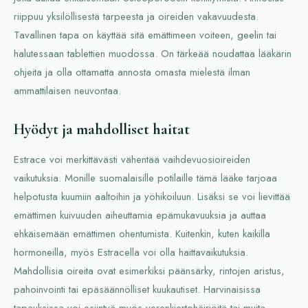
riippuu yksilöllisestä tarpeesta ja oireiden vakavuudesta.
Tavallinen tapa on käyttää sitä emättimeen voiteen, geelin tai
halutessaan tablettien muodossa. On tärkeää noudattaa lääkärin
ohjeita ja olla ottamatta annosta omasta mielestä ilman
ammattilaisen neuvontaa.
Hyödyt ja mahdolliset haitat
Estrace voi merkittävästi vähentää vaihdevuosioireiden
vaikutuksia. Monille suomalaisille potilaille tämä lääke tarjoaa
helpotusta kuumiin aaltoihin ja yöhikoiluun. Lisäksi se voi lievittää
emättimen kuivuuden aiheuttamia epämukavuuksia ja auttaa
ehkäisemään emättimen ohentumista. Kuitenkin, kuten kaikilla
hormoneilla, myös Estracella voi olla haittavaikutuksia.
Mahdollisia oireita ovat esimerkiksi päänsärky, rintojen aristus,
pahoinvointi tai epäsäännölliset kuukautiset. Harvinaisissa
tapauksissa voi esiintyä myös verenkiertohäiriöitä tai muita