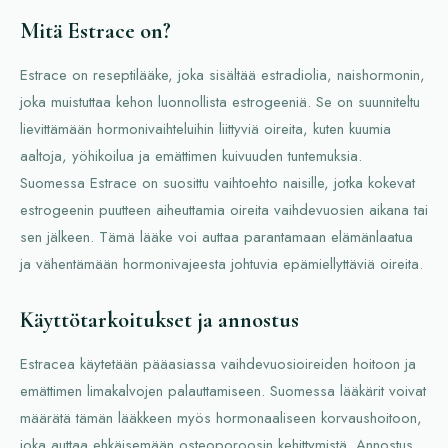
Mitä Estrace on?
Estrace on reseptilääke, joka sisältää estradiolia, naishormonin,
joka muistuttaa kehon luonnollista estrogeeniä. Se on suunniteltu
lievittämään hormonivaihteluihin liittyviä oireita, kuten kuumia
aaltoja, yöhikoilua ja emättimen kuivuuden tuntemuksia.
Suomessa Estrace on suosittu vaihtoehto naisille, jotka kokevat
estrogeenin puutteen aiheuttamia oireita vaihdevuosien aikana tai
sen jälkeen. Tämä lääke voi auttaa parantamaan elämänlaatua
ja vähentämään hormonivajeesta johtuvia epämiellyttäviä oireita.
Käyttötarkoitukset ja annostus
Estracea käytetään pääasiassa vaihdevuosioireiden hoitoon ja
emättimen limakalvojen palauttamiseen. Suomessa lääkärit voivat
määrätä tämän lääkkeen myös hormonaaliseen korvaushoitoon,
joka auttaa ehkäisemään osteoporoosin kehittymistä. Annostus