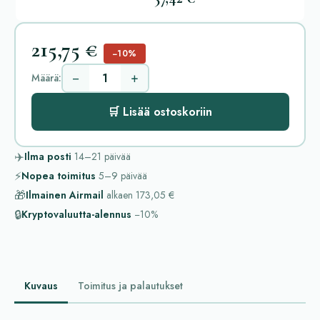
215,75 €
−10%
−
+
Määrä:
🛒 Lisää ostoskoriin
✈️
Ilma posti
14–21
päivää
⚡
Nopea toimitus
5–9
päivää
🎁
Ilmainen Airmail
alkaen
173,05 €
🔒
Kryptovaluutta-alennus
−10%
Kuvaus
Toimitus ja palautukset