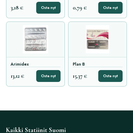
3,18 €
0,79 €
Osta nyt
Osta nyt
Arimidex
Plan B
13,12 €
15,37 €
Osta nyt
Osta nyt
Kaikki Statiinit Suomi