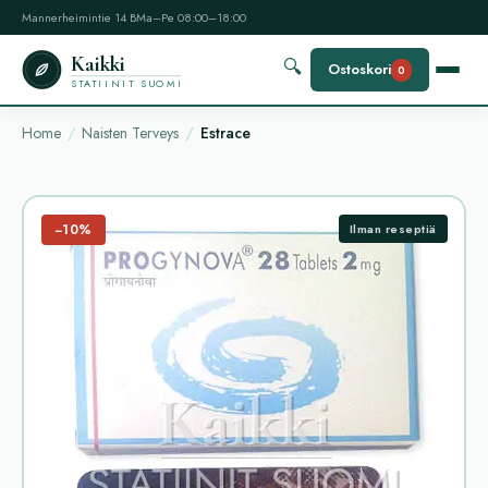
Mannerheimintie 14 B
Ma–Pe 08:00–18:00
Kaikki
🔍
Ostoskori
0
STATIINIT SUOMI
Home
Naisten Terveys
Estrace
−10%
Ilman reseptiä