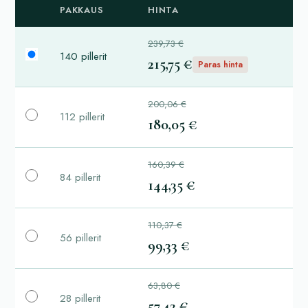
PAKKAUS
HINTA
239,73 €
140 pillerit
215,75 €
Paras hinta
200,06 €
112 pillerit
180,05 €
160,39 €
84 pillerit
144,35 €
110,37 €
56 pillerit
99,33 €
63,80 €
28 pillerit
57,42 €