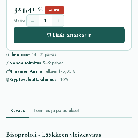
324,41 €
−30%
−
+
Määrä:
🛒 Lisää ostoskoriin
✈️
Ilma posti
14–21
päivää
⚡
Nopea toimitus
5–9
päivää
🎁
Ilmainen Airmail
alkaen
173,05 €
🔒
Kryptovaluutta-alennus
−10%
Kuvaus
Toimitus ja palautukset
Bisoprololi - Lääkkeen yleiskuvaus