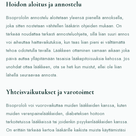
Hoidon aloitus ja annostelu
Bisoprololin annostelu aloitetaan yleensä pienellä annoksella,
joka sitten nostetaan vähitellen lääkärin ohjeiden mukaan. On
tärkeää noudattaa tarkasti annosteluohjeita, sillä liian suuri annos
voi aiheuttaa haittavaikutuksia, kun taas liian pieni ei välttämättä
tehoa odotetulla tavalla. Lääkkeen ottaminen samaan aikaan joka
päivä auttaa ylläpitämään tasaisia lääkepitoisuuksia kehossa. Jos
unohdat ottaa lääkkeen, ota se heti kun muistut, ellei ole liian
lähellä seuraavaa annosta.
Yhteisvaikutukset ja varotoimet
Bisoprololi voi vuorovaikuttaa muiden lääkkeiden kanssa, kuten
muiden verenpainelääkkeiden, diabeteksen hoitoon
tarkoitetuissa lääkkeissä tai joidenkin psyykenlääkkeiden kanssa.
On erittäin tärkeää kertoa lääkärille kaikista muista käyttämistäsi