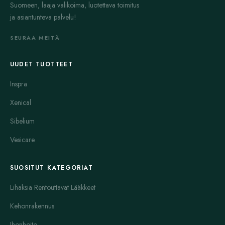
Suomeen, laaja valikoima, luotettava toimitus
ja asiantunteva palvelu!
SEURAA MEITÄ
UUDET TUOTTEET
Inspra
Xenical
Sibelium
Vesicare
SUOSITUT KATEGORIAT
Lihaksia Rentouttavat Lääkkeet
Kehonrakennus
Ihonhoito