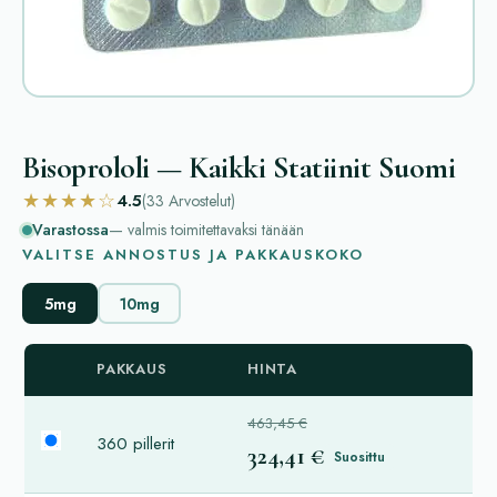
Bisoprololi — Kaikki Statiinit Suomi
★★★★☆
4.5
(33
Arvostelut
)
Varastossa
— valmis toimitettavaksi tänään
VALITSE ANNOSTUS JA PAKKAUSKOKO
5mg
10mg
PAKKAUS
HINTA
463,45 €
360 pillerit
324,41 €
Suosittu