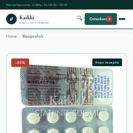
Mannerheimintie 14 B
Ma–Pe 08:00–18:00
Kaikki
🔍
Ostoskori
0
STATIINIT SUOMI
Home
Bisoprololi
−30%
Ilman reseptiä