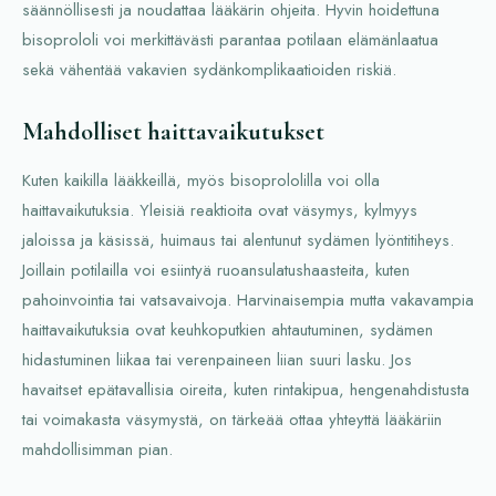
säännöllisesti ja noudattaa lääkärin ohjeita. Hyvin hoidettuna
bisoprololi voi merkittävästi parantaa potilaan elämänlaatua
sekä vähentää vakavien sydänkomplikaatioiden riskiä.
Mahdolliset haittavaikutukset
Kuten kaikilla lääkkeillä, myös bisoprololilla voi olla
haittavaikutuksia. Yleisiä reaktioita ovat väsymys, kylmyys
jaloissa ja käsissä, huimaus tai alentunut sydämen lyöntitiheys.
Joillain potilailla voi esiintyä ruoansulatushaasteita, kuten
pahoinvointia tai vatsavaivoja. Harvinaisempia mutta vakavampia
haittavaikutuksia ovat keuhkoputkien ahtautuminen, sydämen
hidastuminen liikaa tai verenpaineen liian suuri lasku. Jos
havaitset epätavallisia oireita, kuten rintakipua, hengenahdistusta
tai voimakasta väsymystä, on tärkeää ottaa yhteyttä lääkäriin
mahdollisimman pian.