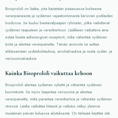
Bisoprololi on lääke, jota käytetään pääasiassa korkeasta
verenpaineesta ja sydämen vajaatoiminnasta kärsivien potilaiden
hoidossa. Se kuuluu beetasalpaajien ryhmään, jotka vaikuttavat
sydämen taajuuteen ja verenkiertoon. Lääkkeen vaikuttava aine
estää beeta-adrenergiset reseptorit, mikä vähentää sydämen
työtä ja alentaa verenpainetta. Tämän ansiosta se auttaa
ehkäisemään sydänkohtauksia, aivohalvauksia ja muita sydän- ja
verisuonisairauksia.
Kuinka Bisoprololi vaikuttaa kehoon
Bisoprololi alentaa sydämen sykettä ja vähentää sydämen
kuormitusta. Se myös laajentaa verisuonia ja alentaa
verenpainetta, mikä parantaa verenkiertoa ja vähentää sydämen
stressiä. Lääke vaikuttaa hitaasti ja vaikutus näkyy yleensä
muutaman päivän kuluessa aloituksesta. On tärkeää käyttää sitä