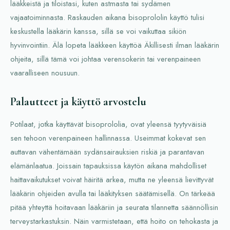
lääkkeistä ja tiloistasi, kuten astmasta tai sydämen
vajaatoiminnasta. Raskauden aikana bisoprololin käyttö tulisi
keskustella lääkärin kanssa, sillä se voi vaikuttaa sikiön
hyvinvointiin. Älä lopeta lääkkeen käyttöä Äkillisesti ilman lääkärin
ohjeita, sillä tämä voi johtaa verensokerin tai verenpaineen
vaaralliseen nousuun.
Palautteet ja käyttö arvostelu
Potilaat, jotka käyttävät bisoprololia, ovat yleensä tyytyväisiä
sen tehoon verenpaineen hallinnassa. Useimmat kokevat sen
auttavan vähentämään sydänsairauksien riskiä ja parantavan
elämänlaatua. Joissain tapauksissa käytön aikana mahdolliset
haittavaikutukset voivat häiritä arkea, mutta ne yleensä lievittyvät
lääkärin ohjeiden avulla tai lääkityksen säätämisellä. On tärkeää
pitää yhteyttä hoitavaan lääkäriin ja seurata tilannetta säännöllisin
terveystarkastuksin. Näin varmistetaan, että hoito on tehokasta ja