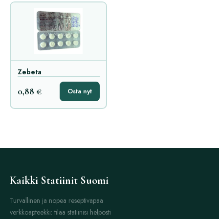
Zebeta
0,88 €
Osta nyt
Kaikki Statiinit Suomi
Turvallinen ja nopea reseptivapaa
verkkoapteekki: tilaa statiinisi helposti