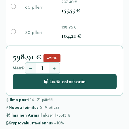
207,40 €
60 pillerit
155,55 €
138,95 €
30 pillerit
104,21 €
598,91 €
−25%
−
+
Määrä:
🛒 Lisää ostoskoriin
✈️
Ilma posti
14–21
päivää
⚡
Nopea toimitus
5–9
päivää
🎁
Ilmainen Airmail
alkaen
173,43 €
🔒
Kryptovaluutta-alennus
−10%