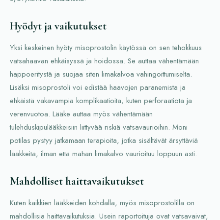
Hyödyt ja vaikutukset
Yksi keskeinen hyöty misoprostolin käytössä on sen tehokkuus
vatsahaavan ehkäisyssä ja hoidossa. Se auttaa vähentämään
happoeritystä ja suojaa siten limakalvoa vahingoittumiselta.
Lisäksi misoprostoli voi edistää haavojen paranemista ja
ehkäistä vakavampia komplikaatioita, kuten perforaatiota ja
verenvuotoa. Lääke auttaa myös vähentämään
tulehduskipulääkkeisiin liittyvää riskiä vatsavaurioihin. Moni
potilas pystyy jatkamaan terapioita, jotka sisältävät ärsyttäviä
lääkkeitä, ilman että mahan limakalvo vaurioituu loppuun asti.
Mahdolliset haittavaikutukset
Kuten kaikkien lääkkeiden kohdalla, myös misoprostolilla on
mahdollisia haittavaikutuksia. Usein raportoituja ovat vatsavaivat,