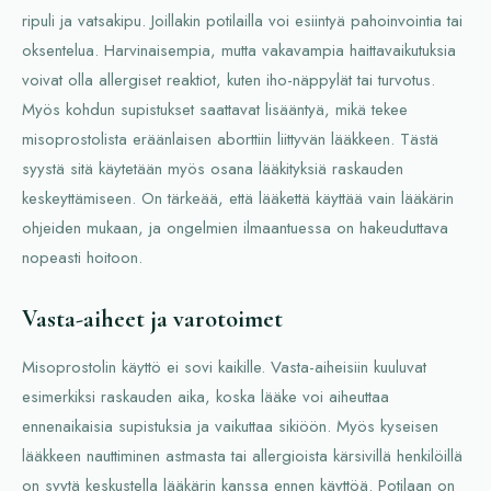
ripuli ja vatsakipu. Joillakin potilailla voi esiintyä pahoinvointia tai
oksentelua. Harvinaisempia, mutta vakavampia haittavaikutuksia
voivat olla allergiset reaktiot, kuten iho-näppylät tai turvotus.
Myös kohdun supistukset saattavat lisääntyä, mikä tekee
misoprostolista eräänlaisen aborttiin liittyvän lääkkeen. Tästä
syystä sitä käytetään myös osana lääkityksiä raskauden
keskeyttämiseen. On tärkeää, että lääkettä käyttää vain lääkärin
ohjeiden mukaan, ja ongelmien ilmaantuessa on hakeuduttava
nopeasti hoitoon.
Vasta-aiheet ja varotoimet
Misoprostolin käyttö ei sovi kaikille. Vasta-aiheisiin kuuluvat
esimerkiksi raskauden aika, koska lääke voi aiheuttaa
ennenaikaisia supistuksia ja vaikuttaa sikiöön. Myös kyseisen
lääkkeen nauttiminen astmasta tai allergioista kärsivillä henkilöillä
on syytä keskustella lääkärin kanssa ennen käyttöä. Potilaan on