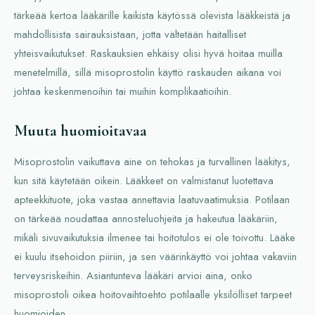
tärkeää kertoa lääkärille kaikista käytössä olevista lääkkeistä ja
mahdollisista sairauksistaan, jotta vältetään haitalliset
yhteisvaikutukset. Raskauksien ehkäisy olisi hyvä hoitaa muilla
menetelmillä, sillä misoprostolin käyttö raskauden aikana voi
johtaa keskenmenoihin tai muihin komplikaatioihin.
Muuta huomioitavaa
Misoprostolin vaikuttava aine on tehokas ja turvallinen lääkitys,
kun sitä käytetään oikein. Lääkkeet on valmistanut luotettava
apteekkituote, joka vastaa annettavia laatuvaatimuksia. Potilaan
on tärkeää noudattaa annosteluohjeita ja hakeutua lääkäriin,
mikäli sivuvaikutuksia ilmenee tai hoitotulos ei ole toivottu. Lääke
ei kuulu itsehoidon piiriin, ja sen väärinkäyttö voi johtaa vakaviin
terveysriskeihin. Asiantunteva lääkäri arvioi aina, onko
misoprostoli oikea hoitovaihtoehto potilaalle yksilölliset tarpeet
huomioiden.