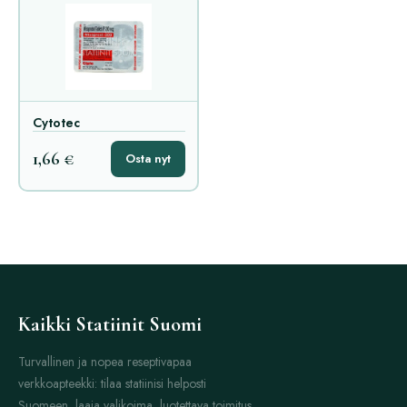
Cytotec
1,66 €
Osta nyt
Kaikki Statiinit Suomi
Turvallinen ja nopea reseptivapaa
verkkoapteekki: tilaa statiinisi helposti
Suomeen, laaja valikoima, luotettava toimitus