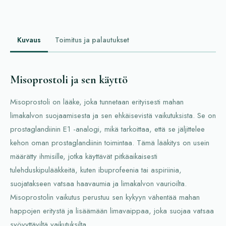
Kuvaus
Toimitus ja palautukset
Misoprostoli ja sen käyttö
Misoprostoli on lääke, joka tunnetaan erityisesti mahan
limakalvon suojaamisesta ja sen ehkäisevistä vaikutuksista. Se on
prostaglandiinin E1 -analogi, mikä tarkoittaa, että se jäljittelee
kehon oman prostaglandiinin toimintaa. Tämä lääkitys on usein
määrätty ihmisille, jotka käyttävät pitkäaikaisesti
tulehduskipulääkkeitä, kuten ibuprofeenia tai aspiriinia,
suojatakseen vatsaa haavaumia ja limakalvon vaurioilta.
Misoprostolin vaikutus perustuu sen kykyyn vähentää mahan
happojen eritystä ja lisäämään limavaippaa, joka suojaa vatsaa
syövyttäviltä vaikutuksilta.