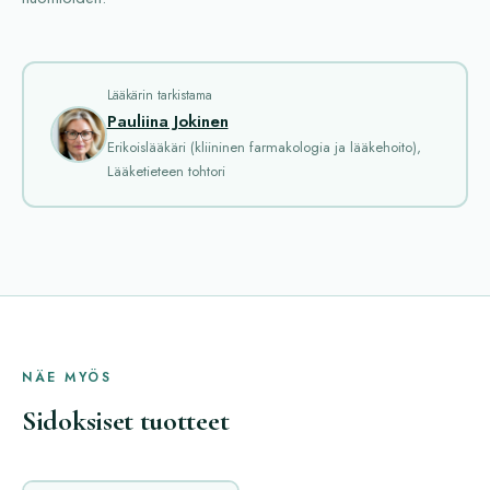
Lääkärin tarkistama
Pauliina Jokinen
Erikoislääkäri (kliininen farmakologia ja lääkehoito),
Lääketieteen tohtori
NÄE MYÖS
Sidoksiset tuotteet