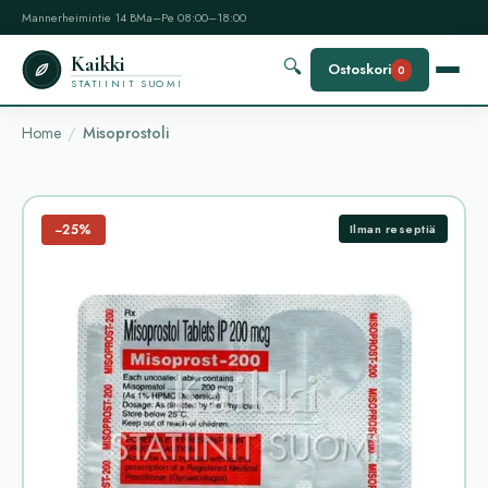
Mannerheimintie 14 B
Ma–Pe 08:00–18:00
Kaikki
🔍
Ostoskori
0
STATIINIT SUOMI
Home
Misoprostoli
−25%
Ilman reseptiä