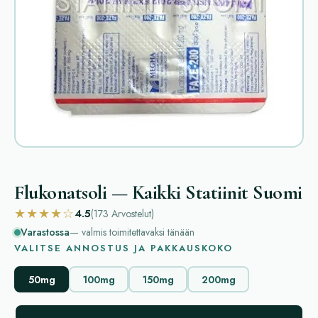
Flukonatsoli — Kaikki Statiinit Suomi
★★★★☆
4.5
(173
Arvostelut
)
Varastossa
— valmis toimitettavaksi tänään
VALITSE ANNOSTUS JA PAKKAUSKOKO
50mg
100mg
150mg
200mg