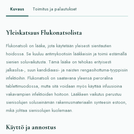
Kuvaus
Toimitus ja palautukset
Yleiskatsaus Flukonatsolista
Flukonatsoli on lääke, jota käytetään yleisesti sienitautien
hoidossa. Se kuuluu antimykootisiin lääkkeisiin ja toimii estämällä
sienien soluvaikutusta. Tämä lääke on tehokas erityisesti
jalkasilsa-, suun kandidiaasi- ja naisten rengasihottuma-tyyppisiin
infektioihin. Flukonatsoli on saatavana yleensä peroralina
tablettimuodossa, mutta sitä voidaan myös käyttää infuusioina
vakavampien infektioiden hoitoon. Lääkkeen vaikutus perustuu
sienisolujen soluseinämän rakennusmateriaalin synteesin estoon,
mikä johtaa sienisolujen kuolemaan.
Käyttö ja annostus