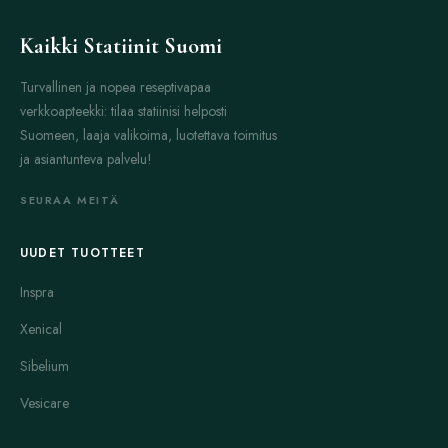
Kaikki Statiinit Suomi
Turvallinen ja nopea reseptivapaa
verkkoapteekki: tilaa statiinisi helposti
Suomeen, laaja valikoima, luotettava toimitus
ja asiantunteva palvelu!
SEURAA MEITÄ
UUDET TUOTTEET
Inspra
Xenical
Sibelium
Vesicare