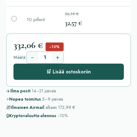
36,19 €
10 pillerit
32,57 €
332,06 €
−10%
−
+
Määrä:
🛒 Lisää ostoskoriin
✈️
Ilma posti
14–21
päivää
⚡
Nopea toimitus
5–9
päivää
🎁
Ilmainen Airmail
alkaen
172,99 €
🔒
Kryptovaluutta-alennus
−10%