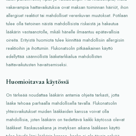
vakavampia haittavaikutuksia ovat maksan toiminnan häiriöt, ihon
allergiset reaktiot tai mahdolliset verenkuvan muutokset. Potilaan
tulee olla tietoinen näistä mahdollisista riskeistä ja hakeutua
lääkärin vastaanotolle, mikäli hänelle ilmaantuu epätavallisia
oireita. Erityistä huomiota tulee kiinnittää mahdollisiin allergisiin
reaktioihin ja ihottumiin. Flukonatsolin pitkäaikainen käyttö
edellyttää säännöllistä lääketarkkailua mahdollisten
haittavaikutusten havaitsemiseksi.
Huomioitavaa käytössä
On tärkeää noudattaa lääkärin antamia ohjeita tarkasti, jotta
lääke tehoaa parhaalla mahdollisella tavalla. Flukonatsolin
yhteisvaikutukset muiden lääkkeiden kanssa voivat olla
mahdollisia, joten lääkärin on tiedettävä kaikki käytössä olevat
lääkkeet. Raskausaikana ja imetyksen aikana lääkkeen käyttö
tulee käydä läpi lääkärin kanssa, koska ei ole täysin selvää,