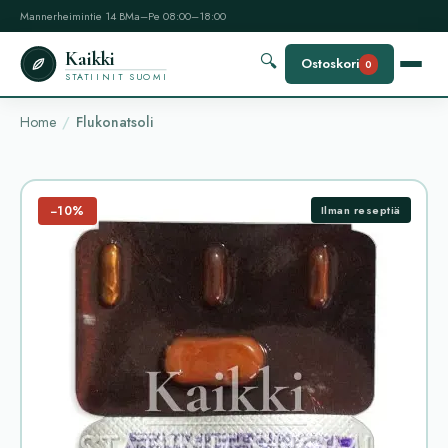
Mannerheimintie 14 B
Ma–Pe 08:00–18:00
Kaikki
🔍
Ostoskori
0
STATIINIT SUOMI
Home
Flukonatsoli
−10%
Ilman reseptiä