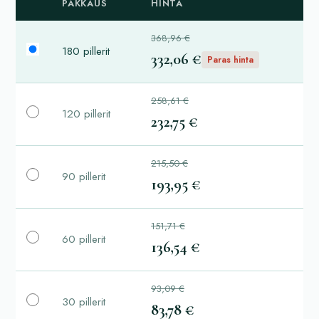
PAKKAUS
HINTA
368,96 €
180 pillerit
332,06 €
Paras hinta
258,61 €
120 pillerit
232,75 €
215,50 €
90 pillerit
193,95 €
151,71 €
60 pillerit
136,54 €
93,09 €
30 pillerit
83,78 €