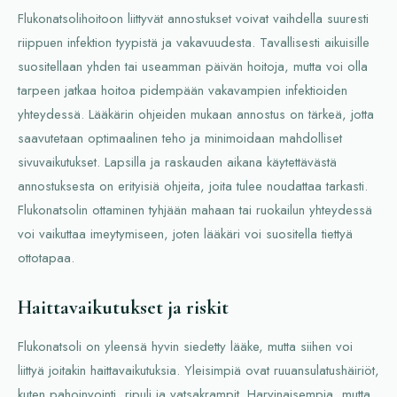
Flukonatsolihoitoon liittyvät annostukset voivat vaihdella suuresti
riippuen infektion tyypistä ja vakavuudesta. Tavallisesti aikuisille
suositellaan yhden tai useamman päivän hoitoja, mutta voi olla
tarpeen jatkaa hoitoa pidempään vakavampien infektioiden
yhteydessä. Lääkärin ohjeiden mukaan annostus on tärkeä, jotta
saavutetaan optimaalinen teho ja minimoidaan mahdolliset
sivuvaikutukset. Lapsilla ja raskauden aikana käytettävästä
annostuksesta on erityisiä ohjeita, joita tulee noudattaa tarkasti.
Flukonatsolin ottaminen tyhjään mahaan tai ruokailun yhteydessä
voi vaikuttaa imeytymiseen, joten lääkäri voi suositella tiettyä
ottotapaa.
Haittavaikutukset ja riskit
Flukonatsoli on yleensä hyvin siedetty lääke, mutta siihen voi
liittyä joitakin haittavaikutuksia. Yleisimpiä ovat ruuansulatushäiriöt,
kuten pahoinvointi, ripuli ja vatsakrampit. Harvinaisempia, mutta