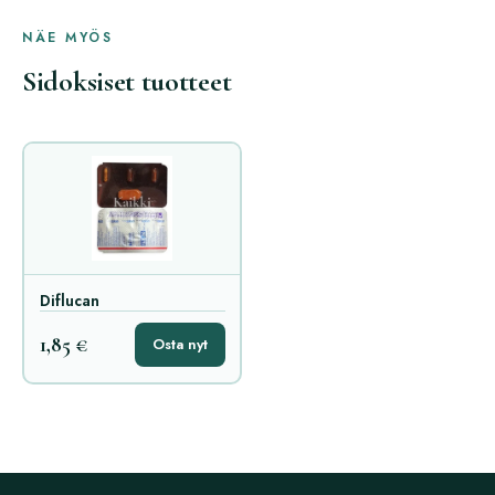
NÄE MYÖS
Sidoksiset tuotteet
Diflucan
1,85 €
Osta nyt