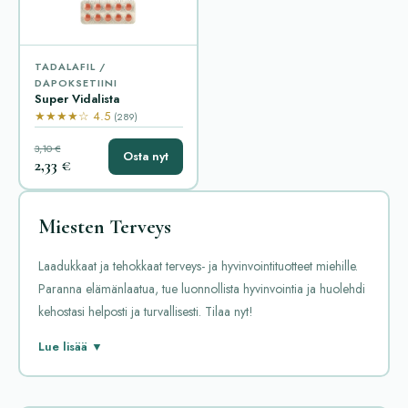
TADALAFIL /
DAPOKSETIINI
Super Vidalista
★★★★☆ 4.5
(289)
3,10 €
Osta nyt
2,33 €
Miesten Terveys
Laadukkaat ja tehokkaat terveys- ja hyvinvointituotteet miehille.
Paranna elämänlaatua, tue luonnollista hyvinvointia ja huolehdi
kehostasi helposti ja turvallisesti. Tilaa nyt!
Miesten terveyteen liittyvät lääkkeet ovat suosittuja ja tärkeitä
Lue lisää ▼
monille. Ne auttavat erilaisissa vaivoissa, kuten erektiohäiriöissä,
eturauhasongelmissa sekä testosteronin puutteessa. Tässä