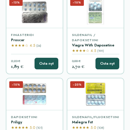
−15%
−10%
FINASTERIDI
SILDENAFIL /
Proscar
DAPOKSETIINI
Viagra With Dapoxetine
★★★★☆ 4.5
(34)
★★★★☆ 4.5
(199)
2,23 €
3,00 €
Osta nyt
Osta nyt
1,89 €
2,70 €
−10%
−25%
DAPOKSETIINI
SILDENAFIL/FLUOKSETIINI
Priligy
Malegra Fxt
★★★★★ 5.0
★★★★★ 5.0
(101)
(108)