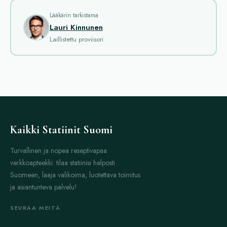
katsaus suosittuihin lääkkeisiin, jotka löytyvät verkkokauppamme
valikoimasta.
Lääkärin tarkistama
Lauri Kinnunen
Androxal
on testosteronin esiaste, joka tukee luonnollista
Laillistettu proviisori
hormonituotantoa. Se auttaa mieshormonin tuotannossa ja
parantaa siten elinvoimaa, energiaa ja seksuaalista halua. Sopii
hyvin mieshormonien puutoksen hoitoon.
Avodart
ja
Fincar
sisältävät samaa vaikuttavaa ainetta,
dutasteridia. Ne ovat tehokkaita eturauhasen lajitteluun ja
turvotuksen vähentämiseen. Näin virtsanvirtaus paranee ja
eturauhasen aiheuttamat hankaluudet vähenevät.
Kaikki Statiinit Suomi
Casodex
on lääke, jota käytetään eturauhassyövän hoidossa.
Turvallinen ja nopea reseptivapaa
Se estää miehisen sukupuolihormonin vaikutusta kasvaimessa.
verkkoapteekki: tilaa statiinisi helposti
Vaikuttava aine on bikalutamidi, joka hidastaa taudin etenemistä.
Suomeen, laaja valikoima, luotettava toimitus
Erektiohäiriöiden hoitoon löytyy monia vaihtoehtoja.
Cialis
on
ja asiantunteva palvelu!
hyvin tunnettu lääke, joka sisältää tadalafil-valmistetta. Se
SEURAA MEITÄ
parantaa verenkiertoa, mikä auttaa saamaan ja ylläpitämään
erektion. Cialis vaikuttaa pitkään, jopa 36 tuntia.