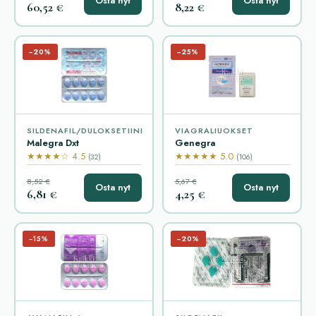
Osta nyt
Osta nyt
60,52 €
8,22 €
−20%
−25%
SILDENAFIL/DULOKSETIINI
VIAGRALIUOKSET
Malegra Dxt
Genegra
★★★★☆ 4.5
★★★★★ 5.0
(32)
(106)
8,52 €
5,67 €
Osta nyt
Osta nyt
6,81 €
4,25 €
−15%
−20%