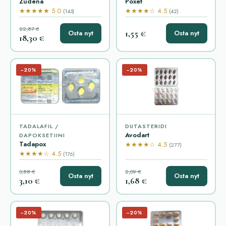
Zudena
Poxet
★★★★★ 5.0
★★★★☆ 4.5
(143)
(42)
22,87 €
1,55 €
Osta nyt
Osta nyt
18,30 €
−20%
−20%
TADALAFIL /
DUTASTERIDI
Avodart
DAPOKSETIINI
Tadapox
★★★★☆ 4.5
(277)
★★★★☆ 4.5
(176)
3,88 €
2,09 €
Osta nyt
Osta nyt
3,10 €
1,68 €
−20%
−20%