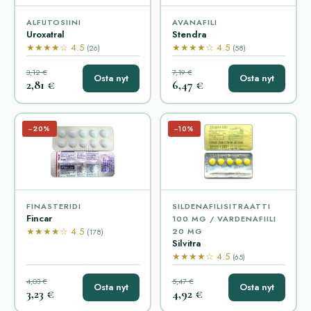
ALFUTOSIINI
AVANAFILI
Uroxatral
Stendra
★★★★☆ 4.5
★★★★☆ 4.5
(26)
(58)
3,12 €
7,19 €
Osta nyt
Osta nyt
2,81 €
6,47 €
−20%
−10%
FINASTERIDI
SILDENAFILISITRAATTI
Fincar
100 MG / VARDENAFIILI
★★★★☆ 4.5
20 MG
(178)
Silvitra
★★★★☆ 4.5
(65)
4,03 €
5,47 €
Osta nyt
Osta nyt
3,23 €
4,92 €