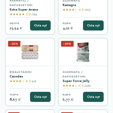
AVANAFILI /
SILDENAFIL
Kamagra
DAPOKSETIINI
Extra Super Avana
★★★★☆ 4.5
(192)
★★★★★ 5.0
(130)
28,17 €
5,28 €
Osta nyt
Osta nyt
23,94 €
4,22 €
−25%
−20%
BIKALUTAMIDI
SILDENAFIL /
Casodex
DAPOKSETIINI
Super Force Jelly
★★★★☆ 4.5
(65)
★★★★☆ 4.5
(230)
11,57 €
8,46 €
Osta nyt
Osta nyt
8,67 €
6,77 €