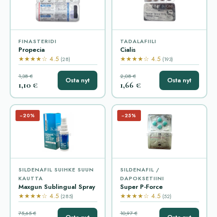
FINASTERIDI
TADALAFIILI
Propecia
Cialis
★★★★☆ 4.5
★★★★☆ 4.5
(28)
(193)
1,38 €
2,08 €
Osta nyt
Osta nyt
1,10 €
1,66 €
−20%
−25%
SILDENAFIL SUIHKE SUUN
SILDENAFIL /
KAUTTA
DAPOKSETIINI
Maxgun Sublingual Spray
Super P-Force
★★★★☆ 4.5
★★★★☆ 4.5
(285)
(52)
75,65 €
10,97 €