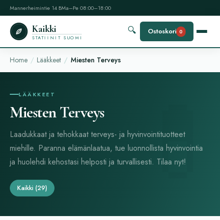
Mannerheimintie 14 B
Ma–Pe 08:00–18:00
Kaikki
🔍
Ostoskori
0
STATIINIT SUOMI
Home
Lääkkeet
Miesten Terveys
LÄÄKKEET
Miesten Terveys
Laadukkaat ja tehokkaat terveys- ja hyvinvointituotteet
miehille. Paranna elämänlaatua, tue luonnollista hyvinvointia
ja huolehdi kehostasi helposti ja turvallisesti. Tilaa nyt!
Kaikki
(29)