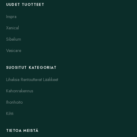
UUDET TUOTTEET
Levitra
sisältää vardenafiilia ja toimii samalla periaatteella kuin
Inspra
Cialis. Se on tehokas ja nopeavaikutteinen. Levitra on hyvä
valinta lyhyemmille hoitojaksoille. Lisäksi löytyy
Levitra with
Xenical
Dapoxetine
, joka yhdistää erektiohäiriölääkkeen ja
Sibelium
ennaltaehkäisee ennenaikaista siemensyöksyä.
Vesicare
Viagra
Viagra with Dapoxetine
tarjoaa saman hyödyn
yhdistettynä ennenaikaisen siemensyöksyn hoitoon.
SUOSITUT KATEGORIAT
Kamagra
Silvitra
ovat tunnettuja edullisempia vaihtoehtoja. Ne
sisältävät sildenafiilia tai vardenafiilia ja toimivat hyvin
Lihaksia Rentouttavat Lääkkeet
lyhytaikaiseen käyttöön. Näitä valitaan usein ensimmäiseksi
Kehonrakennus
kokeiluksi.
Ihonhoito
Genegra
Malegra
-sarja, kuten
Malegra DXT
ja
Malegra
FXT
, tarjoavat yhdistelmiä, jotka auttavat sekä erektiota että
Kihti
ennenaikaista siemensyöksyä. Ne sisältävät usein sildenafiilia ja
dapoksetiinia.
TIETOA MEISTÄ
Erikoistuotteisiin kuuluu myös
Extra Super Avana
ja
Super