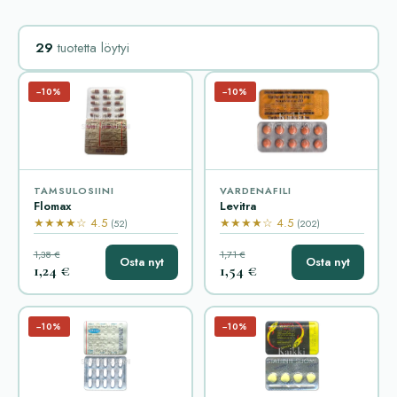
29
tuotetta löytyi
−10%
−10%
TAMSULOSIINI
VARDENAFILI
Flomax
Levitra
★★★★☆ 4.5
★★★★☆ 4.5
(52)
(202)
1,38 €
1,71 €
Osta nyt
Osta nyt
1,24 €
1,54 €
−10%
−10%