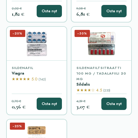
2,02 €
9,08 €
Osta nyt
Osta nyt
1,82 €
6,81 €
−20%
−30%
SILDENAFIL
SILDENAFILTSITRAATTI
Viagra
100 MG / TADALAFIILI 20
★★★★★ 5.0
MG
(142)
Sildalis
★★★★☆ 4.5
(233)
0,70 €
4,39 €
Osta nyt
Osta nyt
0,56 €
3,07 €
−25%