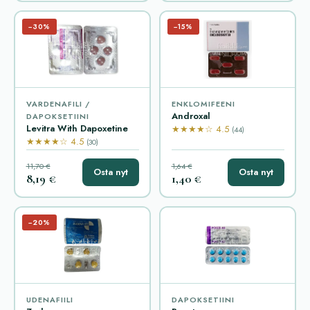
−30%
−15%
VARDENAFILI /
ENKLOMIFEENI
Androxal
DAPOKSETIINI
Levitra With Dapoxetine
★★★★☆ 4.5
(44)
★★★★☆ 4.5
(30)
11,70 €
1,64 €
Osta nyt
Osta nyt
8,19 €
1,40 €
−20%
UDENAFIILI
DAPOKSETIINI