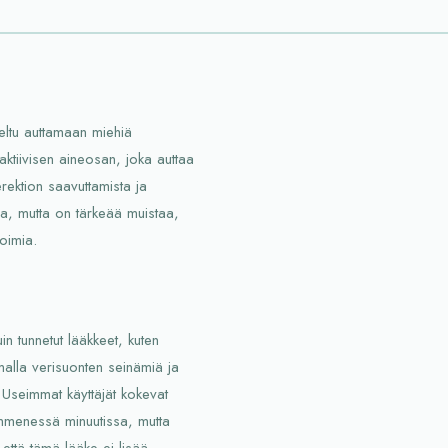
eltu auttamaan miehiä
aktiivisen aineosan, joka auttaa
rektion saavuttamista ja
uja, mutta on tärkeää muistaa,
toimia.
n tunnetut lääkkeet, kuten
amalla verisuonten seinämiä ja
Useimmat käyttäjät kokevat
menessä minuutissa, mutta
että tämä lääke ei lisää