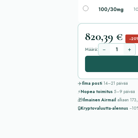
100/30mg
10
820,39 €
−20
−
+
Määrä:
✈️
Ilma posti
14–21
päivää
⚡
Nopea toimitus
5–9
päivää
🎁
Ilmainen Airmail
alkaen
173,
🔒
Kryptovaluutta-alennus
−10