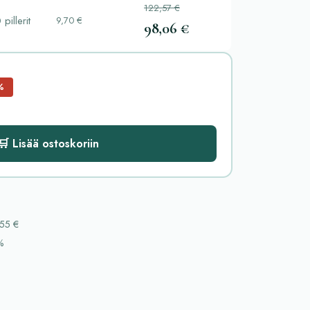
122,57 €
 pillerit
9,70 €
98,06 €
%
🛒 Lisää ostoskoriin
55 €
%