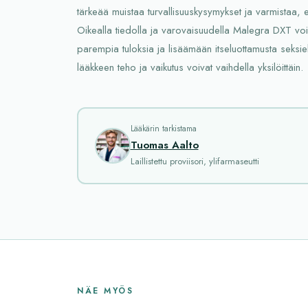
tärkeää muistaa turvallisuuskysymykset ja varmistaa, ett
Oikealla tiedolla ja varovaisuudella Malegra DXT voi
parempia tuloksia ja lisäämään itseluottamusta seksie
lääkkeen teho ja vaikutus voivat vaihdella yksilöittäin.
Lääkärin tarkistama
Tuomas Aalto
Laillistettu proviisori, ylifarmaseutti
NÄE MYÖS