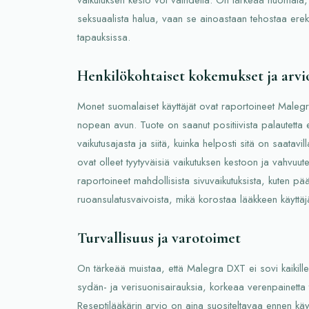
seksuaalista halua, vaan se ainoastaan tehostaa erekti
tapauksissa.
Henkilökohtaiset kokemukset ja arvi
Monet suomalaiset käyttäjät ovat raportoineet Malegr
nopean avun. Tuote on saanut positiivista palautetta e
vaikutusajasta ja siitä, kuinka helposti sitä on saatavi
ovat olleet tyytyväisiä vaikutuksen kestoon ja vahvuute
raportoineet mahdollisista sivuvaikutuksista, kuten pään
ruoansulatusvaivoista, mikä korostaa lääkkeen käyttäjä
Turvallisuus ja varotoimet
On tärkeää muistaa, että Malegra DXT ei sovi kaikille ja
sydän- ja verisuonisairauksia, korkeaa verenpainetta t
Reseptilääkärin arvio on aina suositeltavaa ennen kä