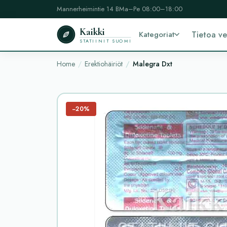
Mannerheimintie 14 B
Ma–Pe 08:00–18:00
Kaikki
Kategoriat
Tietoa v
STATIINIT SUOMI
Home
Erektiohäiriöt
Malegra Dxt
−20%