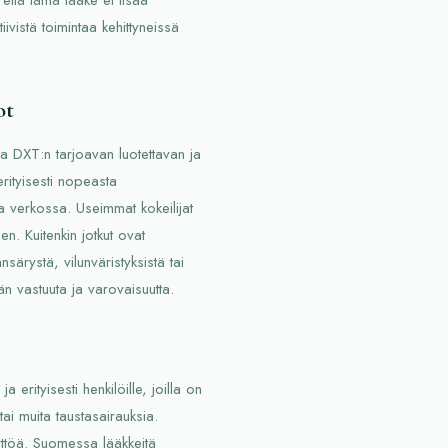
ivistä toimintaa kehittyneissä
ot
a DXT:n tarjoavan luotettavan ja
rityisesti nopeasta
lla verkossa. Useimmat kokeilijat
en. Kuitenkin jotkut ovat
särystä, vilunväristyksistä tai
n vastuuta ja varovaisuutta.
 erityisesti henkilöille, joilla on
ai muita taustasairauksia.
yttöä. Suomessa lääkkeitä