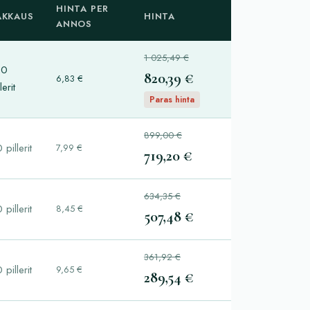
HINTA PER
AKKAUS
HINTA
ANNOS
1 025,49 €
20
820,39 €
6,83 €
lerit
Paras hinta
899,00 €
 pillerit
7,99 €
719,20 €
634,35 €
 pillerit
8,45 €
507,48 €
361,92 €
 pillerit
9,65 €
289,54 €