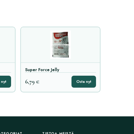
Super Force Jelly
6,79 €
 nyt
Osta nyt
ATEGORIAT
TIETOA MEISTÄ