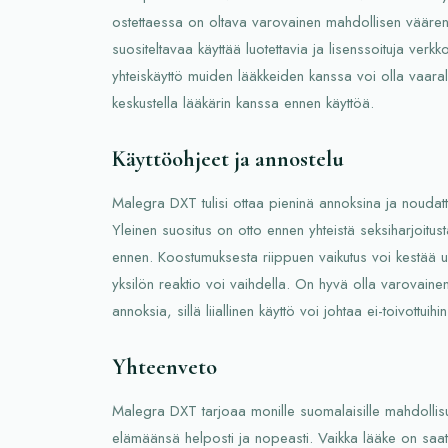
ostettaessa on oltava varovainen mahdollisen väären
suositeltavaa käyttää luotettavia ja lisenssoituja ve
yhteiskäyttö muiden lääkkeiden kanssa voi olla vaarall
keskustella lääkärin kanssa ennen käyttöä.
Käyttöohjeet ja annostelu
Malegra DXT tulisi ottaa pieninä annoksina ja noudat
Yleinen suositus on otto ennen yhteistä seksiharjoitu
ennen. Koostumuksesta riippuen vaikutus voi kestää us
yksilön reaktio voi vaihdella. On hyvä olla varovainen
annoksia, sillä liiallinen käyttö voi johtaa ei-toivottuihin
Yhteenveto
Malegra DXT tarjoaa monille suomalaisille mahdollis
elämäänsä helposti ja nopeasti. Vaikka lääke on saat