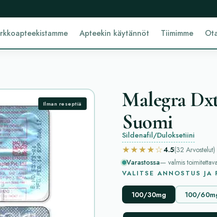
erkkoapteekistamme
Apteekin käytännöt
Tiimimme
Ota
Malegra Dxt
Ilman reseptiä
Suomi
Sildenafil/Duloksetiini
★★★★☆
4.5
(32
Arvostelut
)
Varastossa
— valmis toimitettav
VALITSE ANNOSTUS JA
100/30mg
100/60m