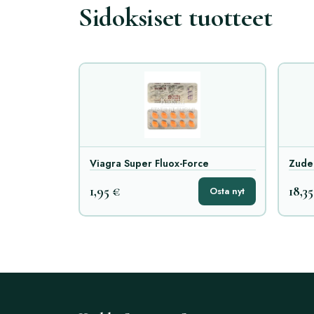
Sidoksiset tuotteet
Viagra Super Fluox-Force
Zude
1,95 €
18,35
Osta nyt