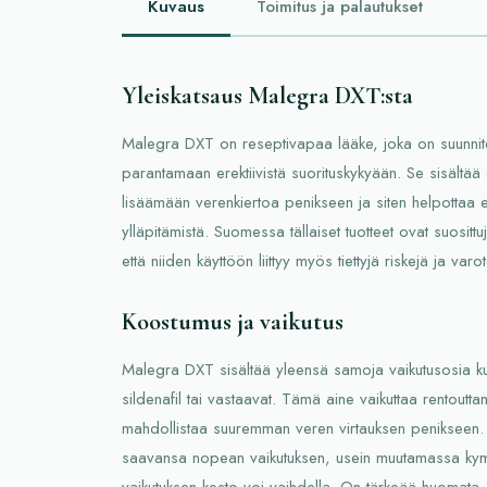
Kuvaus
Toimitus ja palautukset
Yleiskatsaus Malegra DXT:sta
Malegra DXT on reseptivapaa lääke, joka on suunnit
parantamaan erektiivistä suorituskykyään. Se sisältää 
lisäämään verenkiertoa penikseen ja siten helpottaa e
ylläpitämistä. Suomessa tällaiset tuotteet ovat suositt
että niiden käyttöön liittyy myös tiettyjä riskejä ja varo
Koostumus ja vaikutus
Malegra DXT sisältää yleensä samoja vaikutusosia kui
sildenafil tai vastaavat. Tämä aine vaikuttaa rentoutt
mahdollistaa suuremman veren virtauksen penikseen. 
saavansa nopean vaikutuksen, usein muutamassa kym
vaikutuksen kesto voi vaihdella. On tärkeää huomata, 