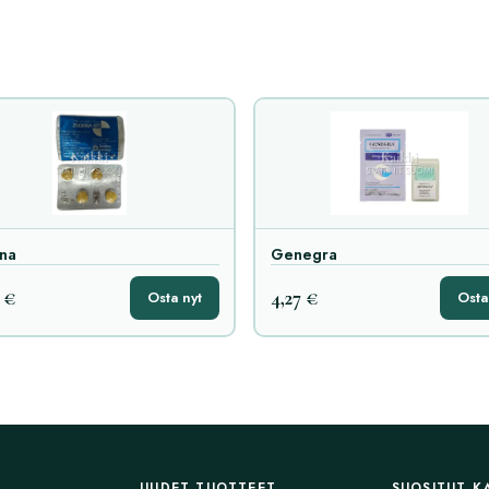
na
Genegra
 €
4,27 €
Osta nyt
Osta
UUDET TUOTTEET
SUOSITUT K