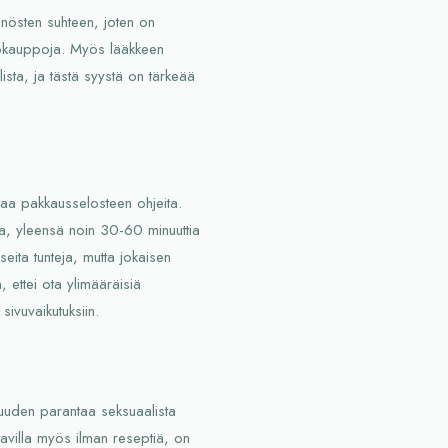
nösten suhteen, joten on
rkkokauppoja. Myös lääkkeen
ista, ja tästä syystä on tärkeää
taa pakkausselosteen ohjeita.
sta, yleensä noin 30-60 minuuttia
eita tunteja, mutta jokaisen
, ettei ota ylimääräisiä
 sivuvaikutuksiin.
uuden parantaa seksuaalista
avilla myös ilman reseptiä, on