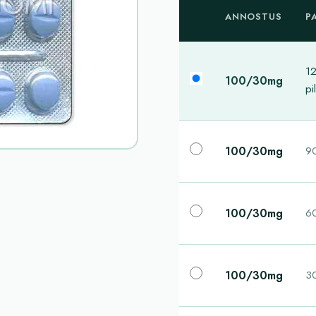
ANNOSTUS
P
1
100/30mg
pil
100/30mg
90
100/30mg
60
100/30mg
30