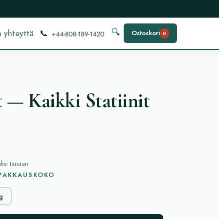
📞
🔍
 yhteyttä
Ostoskori
0
 — Kaikki Statiinit
aksi tänään
 PAKKAUSKOKO
g