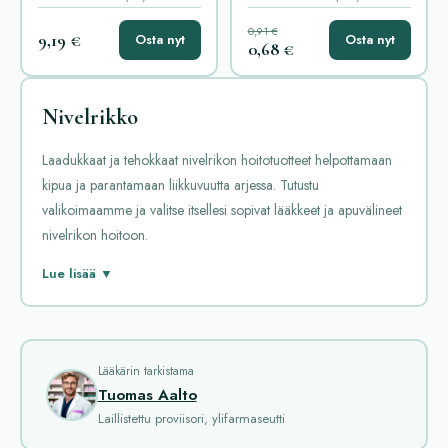
0,91 €
9,19 €
Osta nyt
Osta nyt
0,68 €
Nivelrikko
Laadukkaat ja tehokkaat nivelrikon hoitotuotteet helpottamaan
kipua ja parantamaan liikkuvuutta arjessa. Tutustu
valikoimaamme ja valitse itsellesi sopivat lääkkeet ja apuvälineet
nivelrikon hoitoon.
Nivelrikko on yleinen sairaus, joka aiheuttaa nivelten kipua ja
Lue lisää ▼
jäykkyyttä. Se syntyy nivelruston kulumisesta ja nivelten
vaurioitumisesta. Hoitamattomana nivelrikko voi vaikeuttaa
liikkumista ja heikentää elämänlaatua. Onneksi apteekeissa on
monia lääkkeitä, jotka auttavat lievittämään oireita ja
Lääkärin tarkistama
Tuomas Aalto
parantamaan toimintakykyä.
Laillistettu proviisori, ylifarmaseutti
Allopurinol on lääke, jota käytetään yleensä kihtiin, mutta se voi