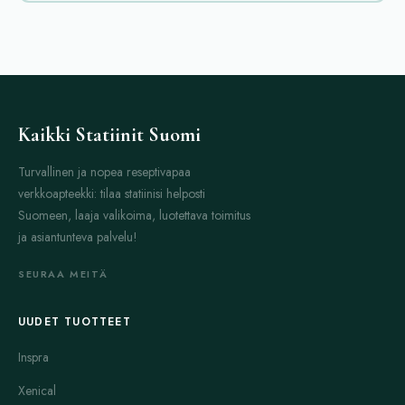
olla hyödyllinen myös nivelrikon hoidossa silloin, kun siihen
liittyy virtsahappokiteitä nivelissä. Se auttaa vähentämään
virtsahapon määrää veressä. Tämä vähentää tulehdusta ja
kipua. Lääkkeen säännöllinen käyttö on tärkeää, koska vaikutus
ei ole välitön.
Anaprox on kipulääke, joka kuuluu tulehduskipulääkkeisiin
Kaikki Statiinit Suomi
(NSAID). Se auttaa nopeasti lievittämään nivelkipua ja
Turvallinen ja nopea reseptivapaa
vähentämään niveltulehdusta. Anaproxia otetaan yleensä
verkkoapteekki: tilaa statiinisi helposti
lyhytaikaisesti, koska pitkäaikainen käyttö voi aiheuttaa
Suomeen, laaja valikoima, luotettava toimitus
mahavaivoja. Tämä lääke on hyvä valinta akuutteihin
ja asiantunteva palvelu!
kipukohtauksiin.
Arcoxia on selektiivinen COX-2-estäjä. Se vähentää kipua ja
SEURAA MEITÄ
tulehdusta vaikuttamatta vatsan limakalvoon yhtä voimakkaasti
kuin perinteiset NSAID-lääkkeet. Tämä tekee Arcoxian käytöstä
UUDET TUOTTEET
suositun erityisesti henkilöille, joille mahalaukun ärsytys on
Inspra
ongelma. Lääkkeen vaikutus alkaa yleensä pian ja kestää
pitkään.
Xenical