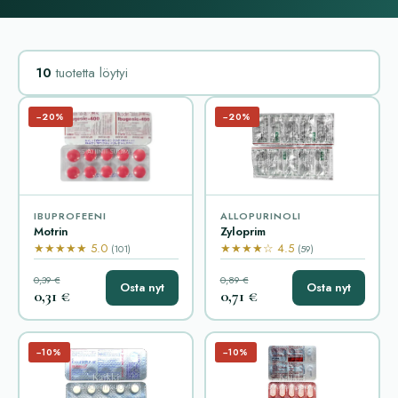
10
tuotetta löytyi
−20%
−20%
IBUPROFEENI
ALLOPURINOLI
Motrin
Zyloprim
★★★★★ 5.0
★★★★☆ 4.5
(101)
(59)
0,39 €
0,89 €
Osta nyt
Osta nyt
0,31 €
0,71 €
−10%
−10%