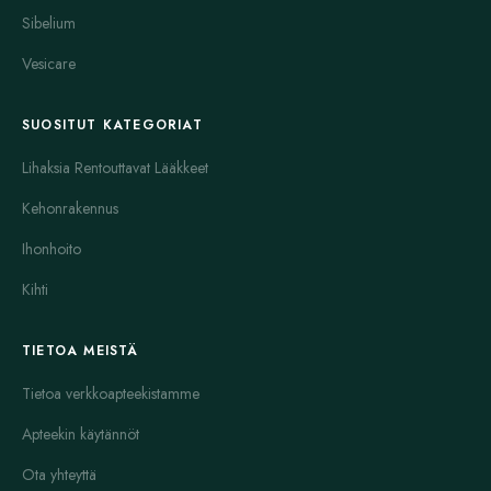
Colchicine on tehokas lääke kihtiin liittyvän niveltulehduksen
Sibelium
hoitoon. Vaikka se ei ole ensisijainen lääke nivelrikkoon, sitä
Vesicare
käytetään silloin, kun niveliin on kertynyt tulehdusta ja kiteitä.
Colchicine vähentää solujen reagointia tulehdukseen. Se voi
aiheuttaa vatsavaivoja, joten annostusta tulee noudattaa tarkasti.
SUOSITUT KATEGORIAT
Feldene on tulehduskipulääke, joka lievittää kipua ja vähentää
Lihaksia Rentouttavat Lääkkeet
tulehdusta nivelissä. Se on tehokas pitkäaikaisessa hoidossa.
Kehonrakennus
Käyttöön liittyy kuitenkin riskejä, kuten ruoansulatuskanavan
oireita ja harvinaisia sydänvaikutuksia. Lääkäri määrää sopivan
Ihonhoito
annoksen potilaan mukaan.
Kihti
Indocin on yksi vahvimmista tulehduskipulääkkeistä nivelrikon
hoidossa. Sen kipua lievittävä ja tulehdusta vähentävä vaikutus
TIETOA MEISTÄ
on tehokas myös vaikeissa tapauksissa. Indocin voi aiheuttaa
maha- ja suolistovaivoja, joten lääkettä käytetään harkiten ja
Tietoa verkkoapteekistamme
yleensä lyhytaikaisesti.
Apteekin käytännöt
Mobic on meloksikaami-lääke, joka kuuluu NSAID-lääkkeisiin.
Ota yhteyttä
Se tarjoaa pitkäkestoista apua nivelkipuihin. Mobicin