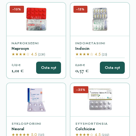
−10%
−15%
NAPROKSEENI
INDOMETASIINI
Naprosyn
Indocin
★★★★☆ 4.5
★★★★☆ 4.5
(239)
(23)
1,12 €
0,68 €
Osta nyt
Osta nyt
1,01 €
0,57 €
−25%
SYKLOSPORIINI
SYYSHORTENSIA
Neoral
Colchicine
★★★★★ 5.0
★★★★☆ 4.5
(131)
(232)