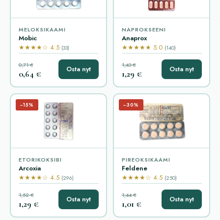
MELOKSIKAAMI
NAPROKSEENI
Mobic
Anaprox
★★★★☆ 4.5
★★★★★ 5.0
(33)
(140)
0,71 €
1,43 €
Osta nyt
Osta nyt
0,64 €
1,29 €
−15%
−30%
ETORIKOKSIBI
PIREOKSIKAAMI
Arcoxia
Feldene
★★★★☆ 4.5
★★★★☆ 4.5
(296)
(250)
1,52 €
1,44 €
Osta nyt
Osta nyt
1,29 €
1,01 €