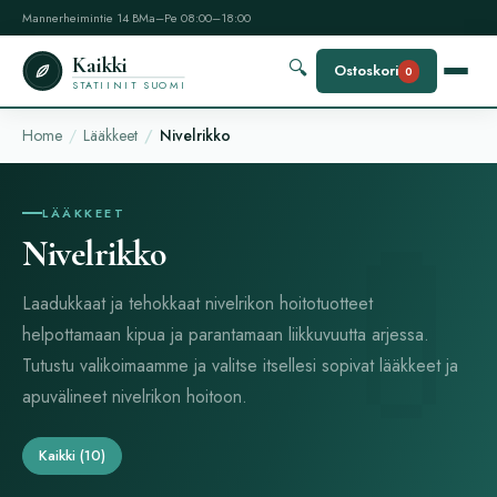
Mannerheimintie 14 B
Ma–Pe 08:00–18:00
Kaikki
🔍
Ostoskori
0
STATIINIT SUOMI
Home
Lääkkeet
Nivelrikko
LÄÄKKEET
Nivelrikko
Laadukkaat ja tehokkaat nivelrikon hoitotuotteet
helpottamaan kipua ja parantamaan liikkuvuutta arjessa.
Tutustu valikoimaamme ja valitse itsellesi sopivat lääkkeet ja
apuvälineet nivelrikon hoitoon.
Kaikki
(10)