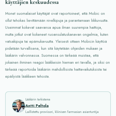
käyttäjien keskuudessa
Monet suomalaiset käyttäjät ovat raportoineet, että Mobic on
ollut tehokas lievittämään nivelkipuja ja parantamaan liikkuvuutta.
Useimmat kokevat saavansa apua ilman suurempia haittoja,
mutta jotkut ovat kokeneet ruoansulatuskanavan ongelmia, kuten
vatsakipuja tai epämukavuutta. Yleisesti ottaen Mobicin käyttöä
pidetään turvallisena, kun sitä käytetään ohjeiden mukaan ja
lääkärin valvonnassa. Suomessa on tärkeää muistaa, että
jokainen ihminen reagoi lääkkeisiin hieman eri tavalla, ja siksi on
tärkeää raportoida lääkäriin mahdollisista haittavaikutuksista tai
epäilyistä lääkkeen tehosta.
Lääkärin tarkistama
Antti Peltola
Laillistettu proviisori, kliinisen farmasian asiantuntija