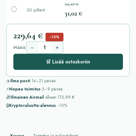
34,47 €
30 pillerit
31,02 €
229,64 €
−10%
−
+
Määrä:
🛒 Lisää ostoskoriin
✈️
Ilma posti
14–21
päivää
⚡
Nopea toimitus
5–9
päivää
🎁
Ilmainen Airmail
alkaen
172,99 €
🔒
Kryptovaluutta-alennus
−10%
Kuvaus
Toimitus ja palautukset