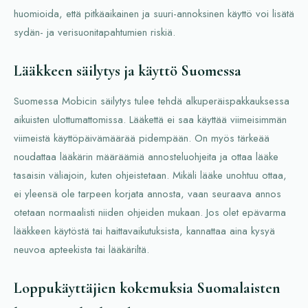
huomioida, että pitkäaikainen ja suuri-annoksinen käyttö voi lisätä
sydän- ja verisuonitapahtumien riskiä.
Lääkkeen säilytys ja käyttö Suomessa
Suomessa Mobicin säilytys tulee tehdä alkuperäispakkauksessa
aikuisten ulottumattomissa. Lääkettä ei saa käyttää viimeisimmän
viimeistä käyttöpäivämäärää pidempään. On myös tärkeää
noudattaa lääkärin määräämiä annosteluohjeita ja ottaa lääke
tasaisin väliajoin, kuten ohjeistetaan. Mikäli lääke unohtuu ottaa,
ei yleensä ole tarpeen korjata annosta, vaan seuraava annos
otetaan normaalisti niiden ohjeiden mukaan. Jos olet epävarma
lääkkeen käytöstä tai haittavaikutuksista, kannattaa aina kysyä
neuvoa apteekista tai lääkäriltä.
Loppukäyttäjien kokemuksia Suomalaisten