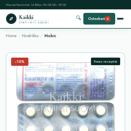
Mannerheimintie 14 B
Ma–Pe 08:00–18:00
Kaikki
🔍
Ostoskori
0
STATIINIT SUOMI
Home
Nivelrikko
Mobic
−10%
Ilman reseptiä