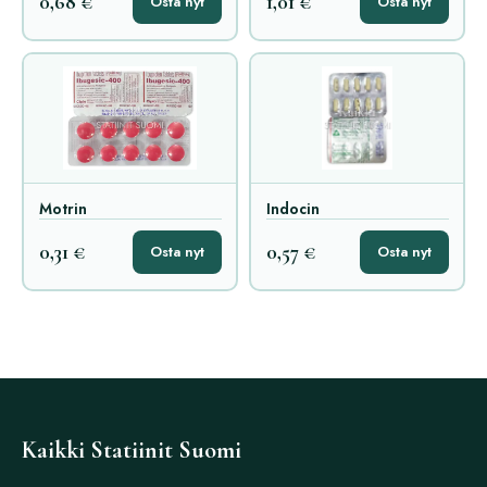
0,68 €
1,01 €
Osta nyt
Osta nyt
Motrin
Indocin
0,31 €
0,57 €
Osta nyt
Osta nyt
Kaikki Statiinit Suomi