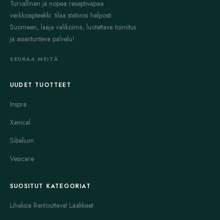
Turvallinen ja nopea reseptivapaa
verkkoapteekki: tilaa statiinisi helposti
Suomeen, laaja valikoima, luotettava toimitus
ja asiantunteva palvelu!
SEURAA MEITÄ
UUDET TUOTTEET
Inspra
Xenical
Sibelium
Vesicare
SUOSITUT KATEGORIAT
Lihaksia Rentouttavat Lääkkeet