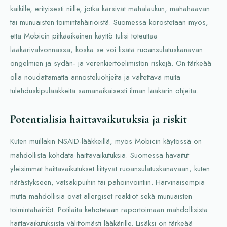
kaikille, erityisesti niille, jotka kärsivät mahalaukun, mahahaavan
tai munuaisten toimintahäiriöistä. Suomessa korostetaan myös,
että Mobicin pitkäaikainen käyttö tulisi toteuttaa
lääkärivalvonnassa, koska se voi lisätä ruoansulatuskanavan
ongelmien ja sydän- ja verenkiertoelimistön riskejä. On tärkeää
olla noudattamatta annosteluohjeita ja vältettävä muita
tulehduskipulääkkeitä samanaikaisesti ilman lääkärin ohjeita.
Potentialisia haittavaikutuksia ja riskit
Kuten muillakin NSAID-lääkkeillä, myös Mobicin käytössä on
mahdollista kohdata haittavaikutuksia. Suomessa havaitut
yleisimmät haittavaikutukset liittyvät ruoansulatuskanavaan, kuten
närästykseen, vatsakipuihin tai pahoinvointiin. Harvinaisempia
mutta mahdollisia ovat allergiset reaktiot sekä munuaisten
toimintahäiriöt. Potilaita kehotetaan raportoimaan mahdollisista
haittavaikutuksista välittömästi lääkärille. Lisäksi on tärkeää