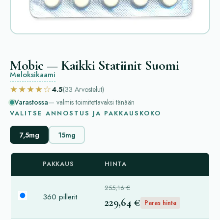
Mobic — Kaikki Statiinit Suomi
Meloksikaami
★★★★☆
4.5
(33
Arvostelut
)
Varastossa
— valmis toimitettavaksi tänään
VALITSE ANNOSTUS JA PAKKAUSKOKO
7,5mg
15mg
PAKKAUS
HINTA
255,16 €
360 pillerit
229,64 €
Paras hinta