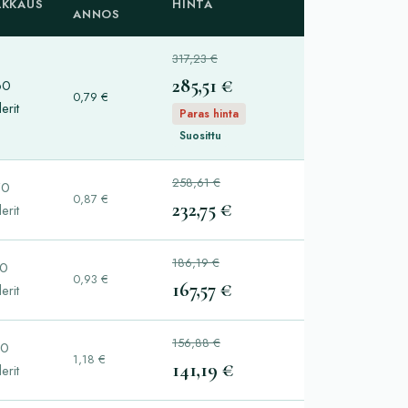
AKKAUS
HINTA
ANNOS
317,23 €
285,51 €
60
0,79 €
lerit
Paras hinta
Suosittu
258,61 €
70
0,87 €
232,75 €
lerit
186,19 €
80
0,93 €
167,57 €
lerit
156,88 €
20
1,18 €
141,19 €
lerit