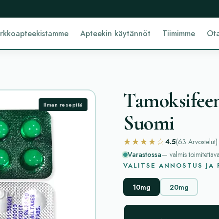
erkkoapteekistamme
Apteekin käytännöt
Tiimimme
Ota
Tamoksifeen
Ilman reseptiä
Suomi
★★★★☆
4.5
(63
Arvostelut
)
Varastossa
— valmis toimitettav
VALITSE ANNOSTUS JA
10mg
20mg