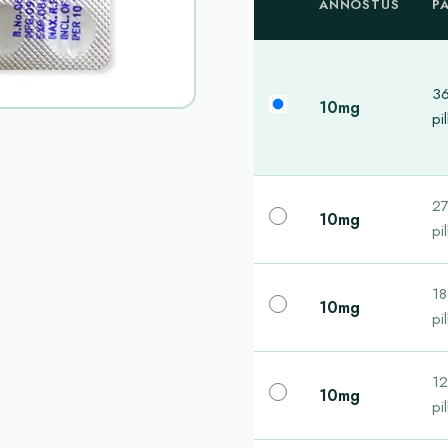
ANNOSTUS
P
3
10mg
pil
2
10mg
pil
1
10mg
pil
1
10mg
pil