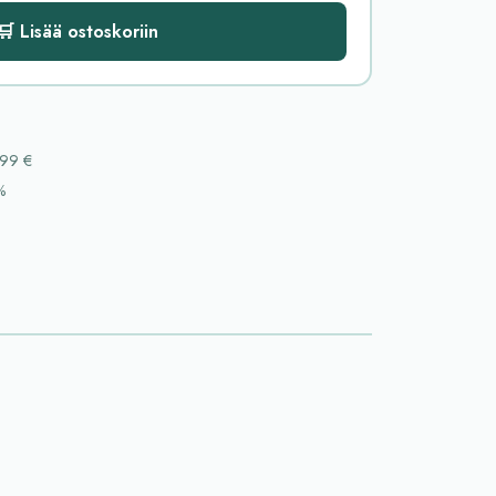
🛒 Lisää ostoskoriin
99 €
%