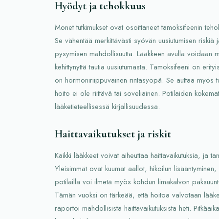
Hyödyt ja tehokkuus
Monet tutkimukset ovat osoittaneet tamoksifeenin teh
Se vähentää merkittävästi syövän uusiutumisen riskiä j
pysymisen mahdollisuutta. Lääkkeen avulla voidaan 
kehittynyttä tautia uusiutumasta. Tamoksifeeni on erityis
on hormoniriippuvainen rintasyöpä. Se auttaa myös tai
hoito ei ole riittävä tai soveliainen. Potilaiden kokem
lääketieteellisessä kirjallisuudessa.
Haittavaikutukset ja riskit
Kaikki lääkkeet voivat aiheuttaa haittavaikutuksia, ja t
Yleisimmät ovat kuumat aallot, hikoilun lisääntyminen, u
potilailla voi ilmetä myös kohdun limakalvon paksuuntu
Tämän vuoksi on tärkeää, että hoitoa valvotaan lääketie
raportoi mahdollisista haittavaikutuksista heti. Pitkäai