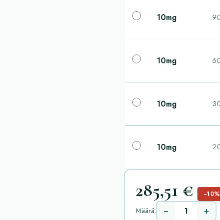
10mg
90
10mg
60
10mg
30
10mg
20
285,51 €
−10
−
+
Määrä: