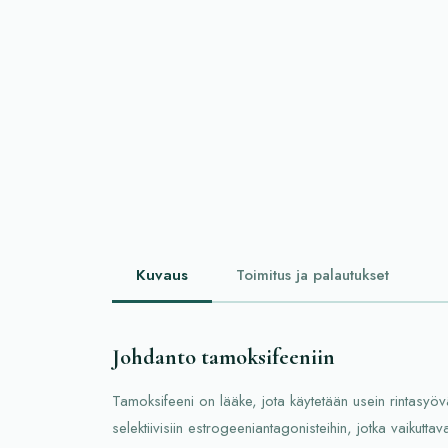
Kuvaus
Toimitus ja palautukset
Johdanto tamoksifeeniin
Tamoksifeeni on lääke, jota käytetään usein rintasyö
selektiivisiin estrogeeniantagonisteihin, jotka vaikutta