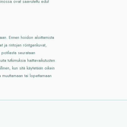
ainossa ovat saavutettu edut
kaan. Ennen hoidon aloittamista
et ja rintojen röntgenkuvat,
 potilasta seurataan
ita tutkimuksia haittavaikutusten
linen, kun sitä käytetään oikein
ua muuttamaan tai lopettamaan