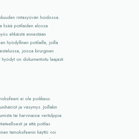
okkuuden rintasyövän hoidossa.
a lisää potilaiden elossa
myös ehkäistä ennestään
en hyödyllinen potilaille, joilla
steluissa, joissa kirurginen
at hyödyt on dokumentoitu laajasti
amoksifeeni ei ole poikkeus.
nihäiriöt ja väsymys. Joillakin
mista tai harvinaisia veritulppia.
teellisesti ja että potilas
kainen tamoksifeenin käyttö voi