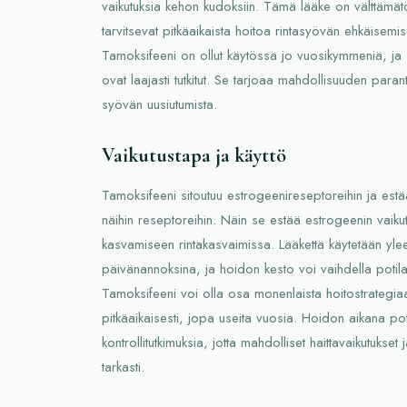
vaikutuksia kehon kudoksiin. Tämä lääke on välttämätön
tarvitsevat pitkäaikaista hoitoa rintasyövän ehkäisemis
Tamoksifeeni on ollut käytössä jo vuosikymmeniä, ja 
ovat laajasti tutkitut. Se tarjoaa mahdollisuuden par
syövän uusiutumista.
Vaikutustapa ja käyttö
Tamoksifeeni sitoutuu estrogeenireseptoreihin ja est
näihin reseptoreihin. Näin se estää estrogeenin vaikut
kasvamiseen rintakasvaimissa. Lääkettä käytetään yle
päivänannoksina, ja hoidon kesto voi vaihdella potil
Tamoksifeeni voi olla osa monenlaista hoitostrategiaa
pitkäaikaisesti, jopa useita vuosia. Hoidon aikana pot
kontrollitutkimuksia, jotta mahdolliset haittavaikutukse
tarkasti.