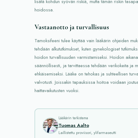
lisätä kohdun syövän riskiä, mutta tämän riskin tasap
hoidossa.
Vastaanotto ja turvallisuus
Tamoksifeeni tulee käyttää vain lääkärin ohjeiden mu
tehdään alkututkimukset, kuten gynekologiset tutkimuks
hoidon turvallisuuden varmistamiseksi. Hoidon aikana
säännöllisesti, ja tarvittaessa tehdään verikokeita ja mu
ehkäisemiseksi. Lääke on tehokas ja suhteellisen turval
valvotusti. Joissakin tapauksissa hoitoa voidaan jout
haittavaikutusten vuoksi.
Lääkärin tarkistama
Tuomas Aalto
Laillistettu proviisori, ylifarmaseutti