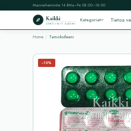
Mannerheimintie 14 B
Ma–Pe 08:00–18:00
Kaikki
Kategoriat
Tietoa v
STATIINIT SUOMI
Home
Tamoksifeeni
−10%