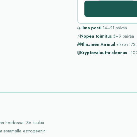
✈️
Ilma posti
14–21
päivää
⚡
Nopea toimitus
5–9
päivää
🎁
Ilmainen Airmail
alkaen
172,
🔒
Kryptovaluutta-alennus
−10
vän hoidossa. Se kuuluu
vat estämällä estrogeenin