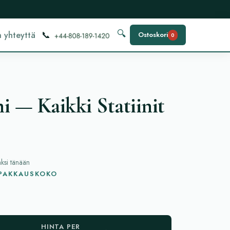
📞
🔍
 yhteyttä
Ostoskori
0
i — Kaikki Statiinit
aksi tänään
 PAKKAUSKOKO
HINTA PER