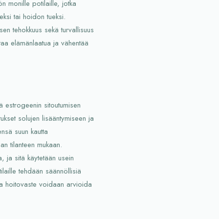
 monille potilaille, jotka
eksi tai hoidon tueksi.
sen tehokkuus sekä turvallisuus
antaa elämänlaatua ja vähentää
ää estrogeenin sitoutumisen
ukset solujen lisääntymiseen ja
ensä suun kautta
aan tilanteen mukaan.
, ja sitä käytetään usein
ilaille tehdään säännöllisiä
t ja hoitovaste voidaan arvioida