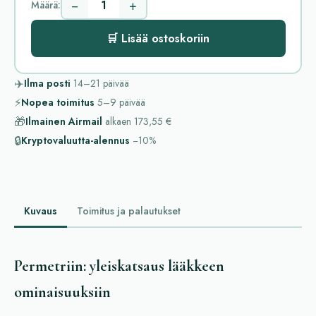
−
+
Määrä:
🛒 Lisää ostoskoriin
✈️
Ilma posti
14–21
päivää
⚡
Nopea toimitus
5–9
päivää
🎁
Ilmainen Airmail
alkaen
173,55 €
🔒
Kryptovaluutta-alennus
−10%
Kuvaus
Toimitus ja palautukset
Permetriin: yleiskatsaus lääkkeen
ominaisuuksiin