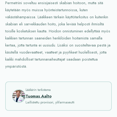
Permetriini soveltuu ensisijaisesti skabian hoitoon, mutta sitä
käytetään myös muissa hyönteistartunnoissa, kuten
väkästähampaissa. Lääkkeen tärkein käyttötarkoitus on kuitenkin
skabian eli sarvekkauden hoito, joka leviää helposti ihmisiltä
toisille kosketuksen kautta. Hoidon onnistuminen edellyttää myös
kaikkien tartunnan saaneiden henkilöiden hoitamista samalla
kertaa, jotta tartunta ei uusiudu. Lisäksi on suositeltavaa pestä ja
käsitellä vuodevaatteet, vaatteet ja pyyhkeet huolellisesti, jotta
kaikki mahdolliset tartunnanaiheuttajat saadaan poistettua
ympäristöstä.
Lääkärin tarkistama
Tuomas Aalto
Laillistettu proviisori, ylifarmaseutti