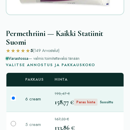
Permethriini — Kaikki Statiinit
Suomi
★★★★★
5
(149
Arvostelut
)
Varastossa
— valmis toimitettavaksi tänään
VALITSE ANNOSTUS JA PAKKAUSKOKO
PAKKAUS
HINTA
198,47 €
6 cream
158,77 €
Paras hinta
Suosittu
167,33 €
5 cream
133,86 €