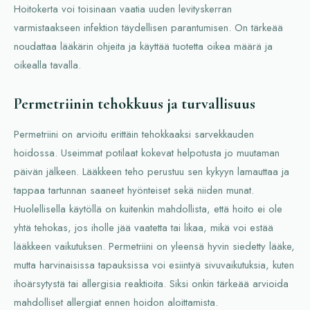
Hoitokerta voi toisinaan vaatia uuden levityskerran
varmistaakseen infektion täydellisen parantumisen. On tärkeää
noudattaa lääkärin ohjeita ja käyttää tuotetta oikea määrä ja
oikealla tavalla.
Permetriinin tehokkuus ja turvallisuus
Permetriini on arvioitu erittäin tehokkaaksi sarvekkauden
hoidossa. Useimmat potilaat kokevat helpotusta jo muutaman
päivän jälkeen. Lääkkeen teho perustuu sen kykyyn lamauttaa ja
tappaa tartunnan saaneet hyönteiset sekä niiden munat.
Huolellisella käytöllä on kuitenkin mahdollista, että hoito ei ole
yhtä tehokas, jos iholle jää vaatetta tai likaa, mikä voi estää
lääkkeen vaikutuksen. Permetriini on yleensä hyvin siedetty lääke,
mutta harvinaisissa tapauksissa voi esiintyä sivuvaikutuksia, kuten
ihoärsytystä tai allergisia reaktioita. Siksi onkin tärkeää arvioida
mahdolliset allergiat ennen hoidon aloittamista.