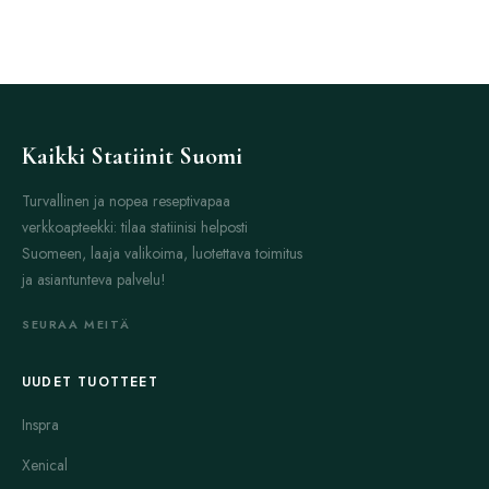
Kaikki Statiinit Suomi
Turvallinen ja nopea reseptivapaa
verkkoapteekki: tilaa statiinisi helposti
Suomeen, laaja valikoima, luotettava toimitus
ja asiantunteva palvelu!
SEURAA MEITÄ
UUDET TUOTTEET
Inspra
Xenical