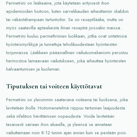
Permetriini on lääkeaine, jota käytetään erityisesti ihon
epidemioiden hoitoon, kuten sarvekkauden aiheuttamiin skabbin
tai väkästähampaan tartuntoihin. Se on reseptilääke, mutta on
myös saatavilla apteekeista ilman reseptiä joissakin maissa.
Permetriini kuuluu permethriinien luokkaan, jotka ovat sintetinisiä
hyönteismyrkkyjä ja tunnettuja tehokkuudestaan hyönteisten
torjunnassa. Lääkkeen pääasiallinen vaikutusmekanismi perustuu
hermostoa lamaavaan vaikutukseen, joka aiheuttaa hyönteisten
halvaantumisen ja kuoleman.
Tiputuksen tai voiteen käyttötavat
Permetriini on yleisimmin saatavana voiteena tai liuoksena, joka
levitetään iholle. Hoitomenetelmä riippuu tartunnan laajuudesta
sekä infektion hävittämisen nopeudesta. Voide levitetään
tasaisesti sairaan ihon alueelle, ja yleensä se annetaan
vaikuttamaan noin 8-12 tunnin ajan ennen kuin se pestään pois.