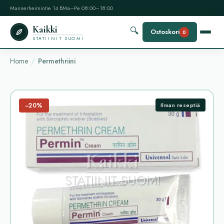
Mannerheimintie 14 B
Ma–Pe 08:00–18:00
Kaikki
🔍
Ostoskori
0
STATIINIT SUOMI
Home
Permethriini
−20%
Ilman reseptiä