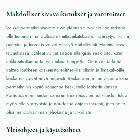
Mahdolliset sivuvaikutukset ja varotoimet
Vaikka permethriinihoidot ovat yleensä turvallisia, on tärkeää
olla tietoinen mahdollisista haittavaikutuksista. Ihoärsytys, kutina,
punoitus ja turvotus voivat esiintyä paikallisesti. Harvinaisissa
tapauksissa potilaat voivat saada allergisia reaktioita, kuten
nokkosihottumaa tai vaikeuksia hengittää. On myös tärkeää
välttää lääkkeen kosketusta esimerkiksi silmiin ja limakalvoille,
koska ne voivat ärtyä helposti. Raskauden ja imetyksen aikana
permethriinin käyttö kannattaa keskustella lääkärin kanssa.
Perheessä tai muiden samaan tilaan asuvien henkilöiden tulee
myös olla varovaisia ja noudattaa ohjeita tarkasti, jotta hoito
olisi mahdollisimman tehokasta ja turvallista.
Yleisohjeet ja käyttöaiheet