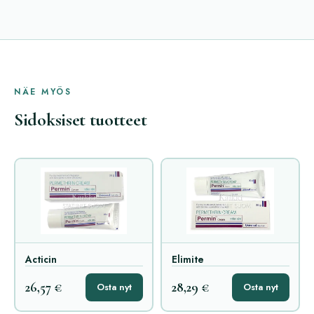
NÄE MYÖS
Sidoksiset tuotteet
Acticin
Elimite
26,57 €
28,29 €
Osta nyt
Osta nyt