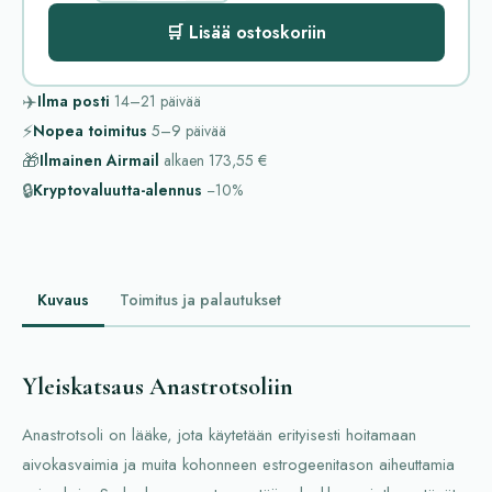
🛒 Lisää ostoskoriin
✈️
Ilma posti
14–21
päivää
⚡
Nopea toimitus
5–9
päivää
🎁
Ilmainen Airmail
alkaen
173,55 €
🔒
Kryptovaluutta-alennus
−10%
Kuvaus
Toimitus ja palautukset
Yleiskatsaus Anastrotsoliin
Anastrotsoli on lääke, jota käytetään erityisesti hoitamaan
aivokasvaimia ja muita kohonneen estrogeenitason aiheuttamia