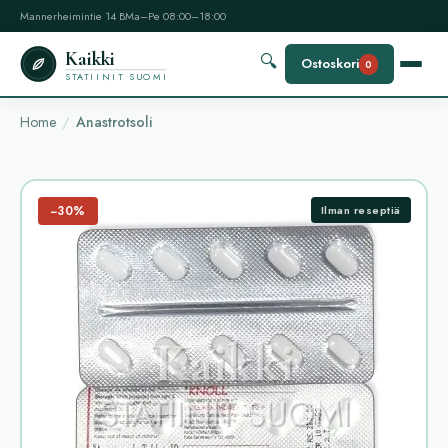
Mannerheimintie 14 B
Ma–Pe 08:00–18:00
Kaikki
🔍
Ostoskori
0
STATIINIT SUOMI
Home
Anastrotsoli
−30%
Ilman reseptiä