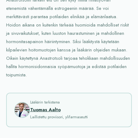
etenemistä vähentämällä estrogeenin määrää. Se voi
merkittävästi parantaa potilaiden elinikää ja elämänlaatua.
Hoidon aikana on kuitenkin tärkeää huomioida mahdolliset riskit
ja sivuvaikutukset, kuten luuston haurastuminen ja mahdollinen
hormonitasapainon häiriintyminen. Siksi lääkitystä käytetään
kilpailevien hoitomuotojen kanssa ja lääkärin ohjeiden mukaan.
Oikein käytettynä Anastrotsoli tarjoaa tehokkaan mahdollisuuden
hallita hormonisidonnaisia syöpämuotoja ja edistää potilaiden
toipumista.
Lääkärin tarkistama
Tuomas Aalto
Laillistettu proviisori, ylifarmaseutti