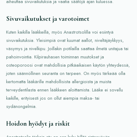
aiheuttaa sivuvaikutuksia ja vaatia säätöjä ajan kuluessa.
Sivuvaikutukset ja varotoimet
Kuten kaikilla lääkkeillä, myös Anastrotsolilla voi esiintyä
sivuvaikutuksia. Yleisimpiä ovat kuumat aallot, niveltäjäykkyys,
väsymys ja nivelkipu. Joillakin potilailla saattaa ilmetä unitajua tai
pahoinvointia. Kilpirauhasen toiminnan muutokset ja
osteoporoosi ovat mahdollisia pitkäaikaisen käytön yhteydessä,
joten säännöllinen seuranta on tarpeen. On myös tärkeää olla
kertomatta lääkärille mahdollisista allergioista ja muista
terveydentilasta ennen lääkkeen aloittamista. Lääke ei sovellu
kaikille, erityisesti jos on ollut aiempia maksa- tai
sydänongelmia.
Hoidon hyödyt ja riskit
Anastrotsolin tärkein etu on sen kyky hillitä rintasyövän