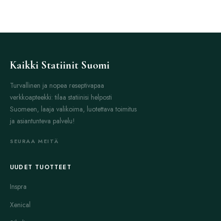
Kaikki Statiinit Suomi
Turvallinen ja nopea reseptivapaa
verkkoapteekki: tilaa statiinisi helposti
Suomeen, laaja valikoima, luotettava toimitus
ja asiantunteva palvelu!
SEURAA MEITÄ
UUDET TUOTTEET
Inspra
Xenical