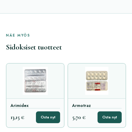
NÄE MYÖS
Sidoksiset tuotteet
Arimidex
Armotraz
13,15 €
5,70 €
Osta nyt
Osta nyt