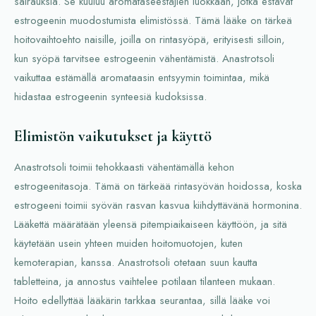
sairauksia. Se kuuluu aromataseestäjien luokkaan, jotka estävät
estrogeenin muodostumista elimistössä. Tämä lääke on tärkeä
hoitovaihtoehto naisille, joilla on rintasyöpä, erityisesti silloin,
kun syöpä tarvitsee estrogeenin vähentämistä. Anastrotsoli
vaikuttaa estämällä aromataasin entsyymin toimintaa, mikä
hidastaa estrogeenin synteesiä kudoksissa.
Elimistön vaikutukset ja käyttö
Anastrotsoli toimii tehokkaasti vähentämällä kehon
estrogeenitasoja. Tämä on tärkeää rintasyövän hoidossa, koska
estrogeeni toimii syövän rasvan kasvua kiihdyttävänä hormonina.
Lääkettä määrätään yleensä pitempiaikaiseen käyttöön, ja sitä
käytetään usein yhteen muiden hoitomuotojen, kuten
kemoterapian, kanssa. Anastrotsoli otetaan suun kautta
tabletteina, ja annostus vaihtelee potilaan tilanteen mukaan.
Hoito edellyttää lääkärin tarkkaa seurantaa, sillä lääke voi