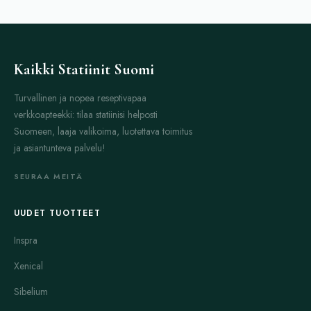
Kaikki Statiinit Suomi
Turvallinen ja nopea reseptivapaa
verkkoapteekki: tilaa statiinisi helposti
Suomeen, laaja valikoima, luotettava toimitus
ja asiantunteva palvelu!
SEURAA MEITÄ
UUDET TUOTTEET
Inspra
Xenical
Sibelium