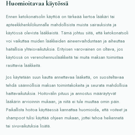
Huomioitavaa käytössä
Ennen ketokonatsolin käyttöä on tärkeää kertoa lääkäri tai
apteekkihenkilökunnalle mahdollisista muista sairauksista ja
käytössä olevista lääkkeistä. Tämä johtuu siitä, että ketokonatsoli
voi vaikuttaa muiden lääkkeiden aineenvaihduntaan ja aiheuttaa
haitallisia yhteisvaikutuksia. Erityisen varovainen on oltava, jos
käytössä on verenohennuslääkkeitä tai muita maksan toimintaa
rasittavia lääkkeitä.
Jos käytetään suun kautta annettavaa lääkettä, on suositeltavaa
tehdä säännöllisiä maksan toimintakokeita ja seurata mahdollisia
haittavaikutuksia. Hoitovälin pituus ja annostus määräytyvät
lääkärin arvioinnin mukaan, ja niitä ei tule muuttaa omin päin.
Paikallista hoitoa käyttäessä kannattaa huomioida, että voiteet ja
shampoot tulisi käyttää ohjeen mukaan, jottei tehoa heikennetä
tai sivuvaikutuksia lisätä.