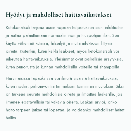
Hyödyt ja mahdolliset haittavaikutukset
Ketokonatsoli tarjoaa usein nopean helpotuksen sieni-infektioihin
ja auttaa palauttamaan normaalin ihon ja hiuspohjan tilan. Sen
käyttö vähentää kutinaa, hilseilyä ja muita infektioon liittyviä
oireita. Kuitenkin, kuten kaikki lääkkeet, myös ketokonatsoli voi
aiheuttaa haittavaikutuksia. Yleisimmät ovat paikallisia ärsytyksiä,
kuten punoitusta ja kutinaa mahdollisilla voiteilla tai shampoilla.
Harvinaisissa tapauksissa voi ilmetä sisäisiä haittavaikutuksia,
kuten ripulia, pahoinvointia tai maksan toiminnan muutoksia. Siksi
on tärkeää seurata mahdollisia oireita ja ilmoittaa lääkärille, jos
ilmenee epätavallisia tai vakavia oireita. Lääkäri arvioi, onko
hoito tarpeen jatkaa tai lopettaa, ja voidaanko mahdolliset haitat
hallita.