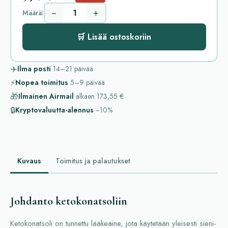
−
+
Määrä:
🛒 Lisää ostoskoriin
✈️
Ilma posti
14–21
päivää
⚡
Nopea toimitus
5–9
päivää
🎁
Ilmainen Airmail
alkaen
173,55 €
🔒
Kryptovaluutta-alennus
−10%
Kuvaus
Toimitus ja palautukset
Johdanto ketokonatsoliin
Ketokonatsoli on tunnettu lääkeaine, jota käytetään yleisesti sieni-