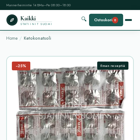
Mannerheimintie 14 B
Ma–Pe 08:00–18:00
Kaikki
🔍
Ostoskori
0
STATIINIT SUOMI
Home
Ketokonatsoli
−25%
Ilman reseptiä