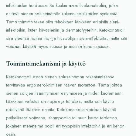
infektioiden hoidossa. Se kuuluu azooliluokonatsoliin, jotka
estävät sienen soluseinämän rakennuspalikoiden synteesiä.
Tämä toiminta tekee siitä tehokkaan lääkkeen erilaisiin sieni-
infektioihin, kuten hiivasieniin ja dermatofyyteihin. Ketokonatsoli
saa yleensä hoitaa iho- ja hiuspohjan sieni-infektioita, mutta sitä
voidaan käyttää myös suussa ja muissa kehon osissa.
Toimintamekanismi ja käyttö
Ketokonatsoli estää sienen soluseinämän rakentumisessa
tarvittavaa ergosterol-nimisen rasvan tuotantoa. Tämä johtaa
sienen solujen lisääntymisen estymiseen ja niiden kuolemaan.
Lääkkeen vaikutus on nopea ja tehokas, mutta sen käyttö
edellyttää lääkärin ohjeita. Ketokonatsolia voidaan käyttää
paikallisesti voiteena, shampoolla tai suun kautta tablettina.
Jokainen menetelmä sopii eri tyyppisiin infektioihin ja eri kehon
osiin.