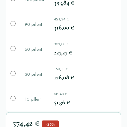
393,84 €
421,34 €
90 pillerit
316,00 €
303,03 €
60 pillerit
227,27 €
168,11 €
30 pillerit
126,08 €
68,48 €
10 pillerit
51,36 €
574,42 €
−25%