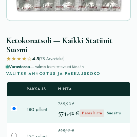
Ketokonatsoli — Kaikki Statiinit
Suomi
★★★★☆
4.5
(78
Arvostelut
)
Varastossa
— valmis toimitettavaksi tänään
VALITSE ANNOSTUS JA PAKKAUSKOKO
PAKKAUS
HINTA
765,90 €
180 pillerit
574,42 €
Paras hinta
Suosittu
525,12 €
120 pillerit