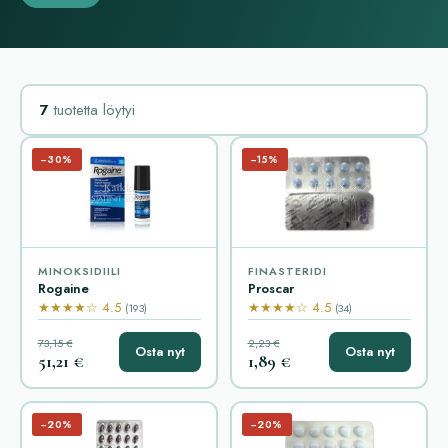
7
tuotetta löytyi
−30%
−15%
MINOKSIDIILI
FINASTERIDI
Rogaine
Proscar
★★★★☆ 4.5
★★★★☆ 4.5
(193)
(34)
73,15 €
2,23 €
Osta nyt
Osta nyt
51,21 €
1,89 €
−20%
−20%