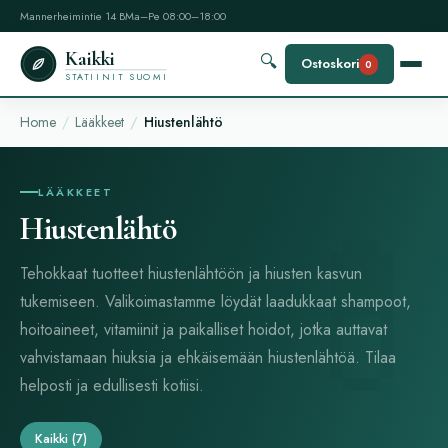
Mannerheimintie 14 B
Ma–Pe 08:00–18:00
Kaikki
🔍
Ostoskori
0
STATIINIT SUOMI
Home
Lääkkeet
Hiustenlähtö
LÄÄKKEET
Hiustenlähtö
Tehokkaat tuotteet hiustenlähtöön ja hiusten kasvun
tukemiseen. Valikoimastamme löydät laadukkaat shampoot,
hoitoaineet, vitamiinit ja paikalliset hoidot, jotka auttavat
vahvistamaan hiuksia ja ehkäisemään hiustenlähtöä. Tilaa
helposti ja edullisesti kotiisi.
Kaikki
(7)