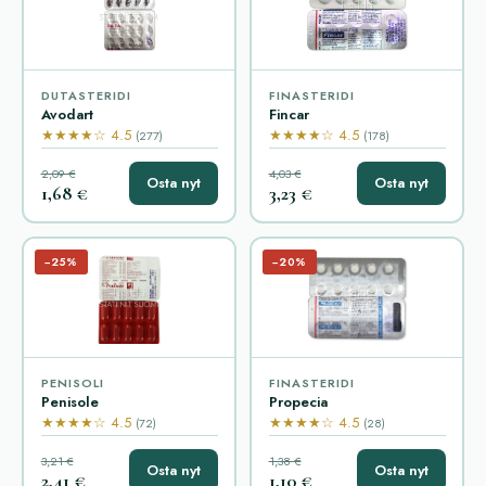
DUTASTERIDI
FINASTERIDI
Avodart
Fincar
★★★★☆ 4.5
★★★★☆ 4.5
(277)
(178)
2,09 €
4,03 €
Osta nyt
Osta nyt
1,68 €
3,23 €
−25%
−20%
PENISOLI
FINASTERIDI
Penisole
Propecia
★★★★☆ 4.5
★★★★☆ 4.5
(72)
(28)
3,21 €
1,38 €
Osta nyt
Osta nyt
2,41 €
1,10 €