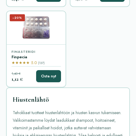
−20%
FINASTERIDI
Finpecia
★★★★★ 5.0
(137)
1,40 €
Osta nyt
1,12 €
Hiustenlähtö
Tehokkaat tuotteet hiustenlähtöön ja hiusten kasvun tukemiseen.
Valikoimastamme löydät laadukkaat shampoot, hoitoaineet,
vitamiinit ja paikalliset hoidot, jotka auttavat vahvistamaan
hiuksia ja ehkäisemään hiustenlähtöä. Tilaa helposti ja edullisesti